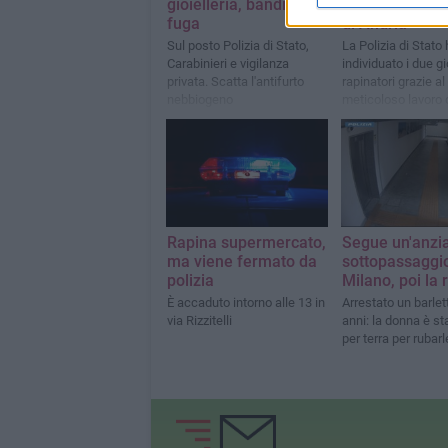
gioielleria, banditi in
comunità due 
fuga
di Andria
Sul posto Polizia di Stato,
La Polizia di Stato
Carabinieri e vigilanza
individuato i due g
privata. Scatta l'antifurto
rapinatori grazie al
nebbiogeno
meticoloso lavoro d
delle telecamere
Rapina supermercato,
Segue un'anzi
ma viene fermato da
sottopassaggio
polizia
Milano, poi la 
È accaduto intorno alle 13 in
Arrestato un barlet
via Rizzitelli
anni: la donna è st
per terra per rubarl