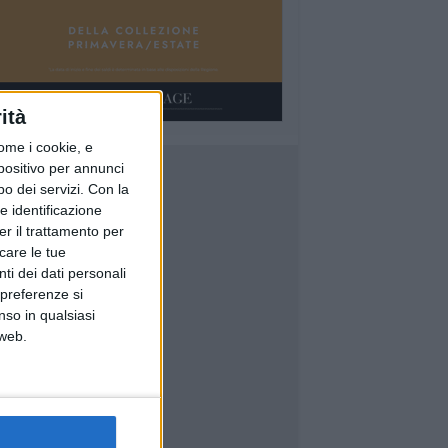
ità
ome i cookie, e
spositivo per annunci
o dei servizi.
Con la
e identificazione
er il trattamento per
icare le tue
ti dei dati personali
 preferenze si
nso in qualsiasi
 web.