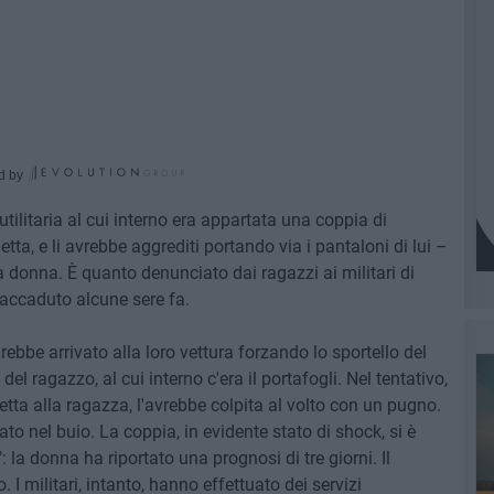
d by
utilitaria al cui interno era appartata una coppia di
etta, e li avrebbe aggrediti portando via i pantaloni di lui –
la donna. È quanto denunciato dai ragazzi ai militari di
 accaduto alcune sere fa.
ebbe arrivato alla loro vettura forzando lo sportello del
el ragazzo, al cui interno c'era il portafogli. Nel tentativo,
setta alla ragazza, l'avrebbe colpita al volto con un pugno.
to nel buio. La coppia, in evidente stato di shock, si è
 la donna ha riportato una prognosi di tre giorni. Il
I militari, intanto, hanno effettuato dei servizi