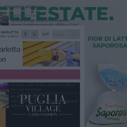
Ù LETTI QUESTA SETTIMANA
MERCOLEDÌ 5 AGOSTO
Barletta piange Gioacchino Dagnello:
64enne barlettano investito all'alba a Trani
A
BARLETTA
GIOVEDÌ 6 AGOSTO
APP
Il ricordo di "Cecco", il benzinaio col
NIO QUINTO
sorriso: «Contava i giorni che lo
paravano dalla pensione»
MERCOLEDÌ 5 AGOSTO
Jova Summer Party, giovedì mattina
sopralluogo nell'area dell'evento
DOMENICA 2 AGOSTO
Beni confiscati alla mafia. Nasce il servizio
di Co-housing
VENERDÌ 7 AGOSTO
Incidente sulla 16 bis a Barletta, traffico
bloccato verso Bari
GIOVEDÌ 6 AGOSTO
Jova Summer Party, nuovi campionamenti
nell'area dell'evento