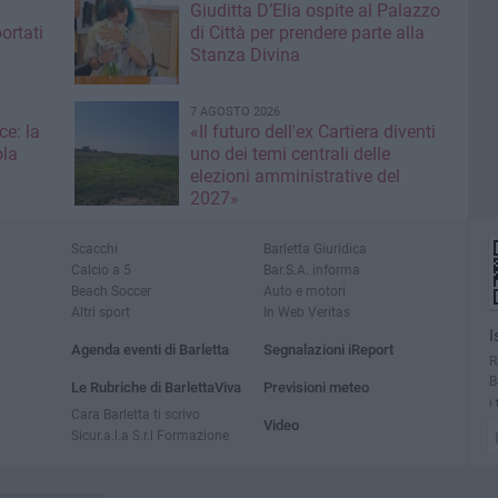
Giuditta D’Elia ospite al Palazzo
ortati
di Città per prendere parte alla
Stanza Divina
7 AGOSTO 2026
ce: la
«Il futuro dell'ex Cartiera diventi
ola
uno dei temi centrali delle
elezioni amministrative del
2027»
Scacchi
Barletta Giuridica
Calcio a 5
Bar.S.A. informa
Beach Soccer
Auto e motori
Altri sport
In Web Veritas
I
Agenda eventi di Barletta
Segnalazioni iReport
R
B
Le Rubriche di BarlettaViva
Previsioni meteo
i
Cara Barletta ti scrivo
Video
Sicur.a.l.a S.r.l Formazione