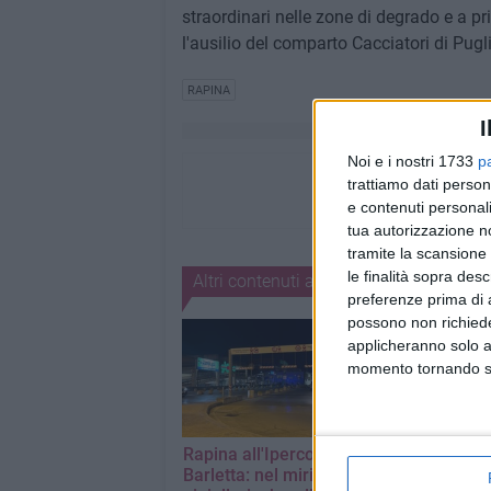
straordinari nelle zone di degrado e a pri
l'ausilio del comparto Cacciatori di Pugl
RAPINA
I
Noi e i nostri 1733
p
trattiamo dati person
e contenuti personali
tua autorizzazione no
tramite la scansione 
le finalità sopra des
Altri contenuti a tema
preferenze prima di 
possono non richieder
8
applicheranno solo a
momento tornando su 
Rapina all'Ipercoop di
Rapina a man
Barletta: nel mirino la
armata a Barlet