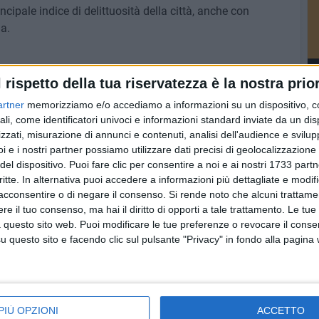
ncipale indice di delittuosità della città, anche con
ia.
l rispetto della tua riservatezza è la nostra prior
artner
memorizziamo e/o accediamo a informazioni su un dispositivo, c
ali, come identificatori univoci e informazioni standard inviate da un di
zzati, misurazione di annunci e contenuti, analisi dell'audience e svilupp
i e i nostri partner possiamo utilizzare dati precisi di geolocalizzazione 
del dispositivo. Puoi fare clic per consentire a noi e ai nostri 1733 partn
critte. In alternativa puoi accedere a informazioni più dettagliate e modif
acconsentire o di negare il consenso.
Si rende noto che alcuni trattamen
e il tuo consenso, ma hai il diritto di opporti a tale trattamento. Le tue
 questo sito web. Puoi modificare le tue preferenze o revocare il conse
questo sito e facendo clic sul pulsante "Privacy" in fondo alla pagina
o
Assalto ad una
Minaccia cassiera con
ta, in
stazione di servizio in
un coltello e rapina
PIÙ OPZIONI
ACCETTO