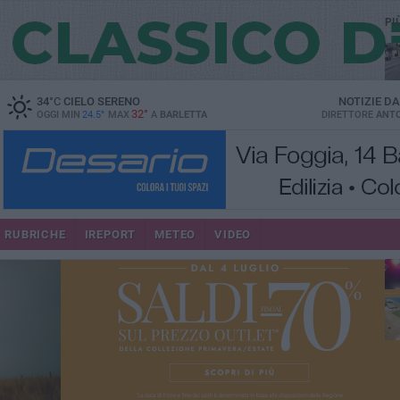
PI
34
°C
CIELO SERENO
NOTIZIE D
32°
OGGI MIN
24.5°
MAX
A
BARLETTA
DIRETTORE
ANTO
se
RUBRICHE
IREPORT
METEO
VIDEO