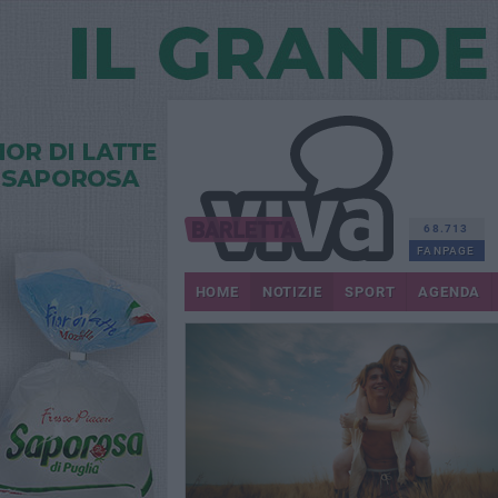
68.713
FANPAGE
HOME
NOTIZIE
SPORT
AGENDA