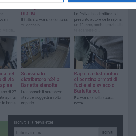
16enni
zona Patalini, le
supermercato:
immagini virali della
arrestato barlettano
rapina
 ha
La Polizia ha identificato il
iovani
presunto autore della rapina,
Il fatto è avvenuto lo scorso
un 42enne, anche grazie alle
23 gennaio
i visione
telecamere di
videosorveglianza
ana nel
Scassinato
Rapina a distributore
 di via
distributore h24 a
di benzina armati di
rapina
Barletta stanotte
fucile allo svincolo
Barletta sud
tano di 27
I responsabili sarebbero
ata spinta
stati tre soggetti a volto
È avvenuto nella scorsa
e la borsa
coperto
notte
Iscriviti alla Newsletter
Iscriviti