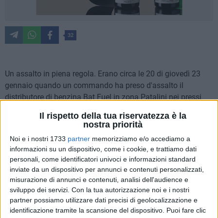
32
Un assalto in piena regola. Erano circa le 20 di giovedì 23
gennaio quando un commando ha preso d'assalto il
distributore di benzina Bat Fuel in zona Patalini nei pressi
dell'uscita per la 16 bis. Come si vede dalle immagini di un
Il rispetto della tua riservatezza è la
video diventato virale, un rapinatore aggredisce il benzinaio
nostra priorità
intento al rifornimento, mentre un altro uomo tiene sotto
Noi e i nostri 1733
partner
memorizziamo e/o accediamo a
controllo la situazione con un fucile. Sottratto l'incasso i due
informazioni su un dispositivo, come i cookie, e trattiamo dati
sono fuggiti a bordo di un'auto che era lì ad attenderli ed un
personali, come identificatori univoci e informazioni standard
altro complice alla guida.
inviate da un dispositivo per annunci e contenuti personalizzati,
misurazione di annunci e contenuti, analisi dell'audience e
sviluppo dei servizi.
Con la tua autorizzazione noi e i nostri
partner possiamo utilizzare dati precisi di geolocalizzazione e
identificazione tramite la scansione del dispositivo. Puoi fare clic