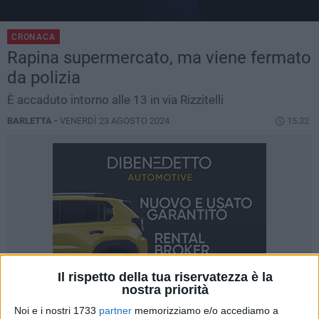
CRONACA
Rapina supermercato, ma viene fermato
da polizia
È accaduto intorno alle 13 in via Rizzitelli
BARLETTA -
VENERDÌ 23 AGOSTO 2024
15.32
Il rispetto della tua riservatezza è la
nostra priorità
Noi e i nostri 1733
partner
memorizziamo e/o accediamo a