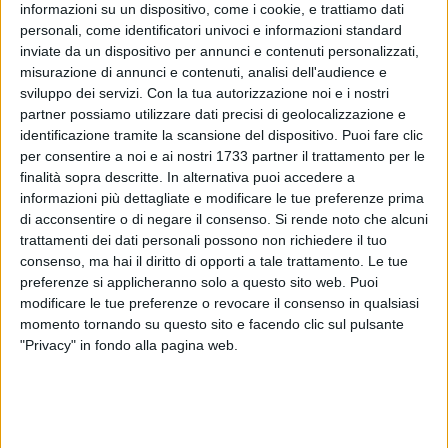
informazioni su un dispositivo, come i cookie, e trattiamo dati
personali, come identificatori univoci e informazioni standard
46
inviate da un dispositivo per annunci e contenuti personalizzati,
misurazione di annunci e contenuti, analisi dell'audience e
sviluppo dei servizi.
Con la tua autorizzazione noi e i nostri
partner possiamo utilizzare dati precisi di geolocalizzazione e
Arrestato in flagranza, mente fuggiva in sella ad una bici
identificazione tramite la scansione del dispositivo. Puoi fare clic
elettrica dopo una rapina . È accaduto in tarda mattinata in
per consentire a noi e ai nostri 1733 partner il trattamento per le
via Rizzitelli a Barletta.
finalità sopra descritte. In alternativa puoi accedere a
informazioni più dettagliate e modificare le tue preferenze prima
Secondo quanto ricostruito fino a questo momento, alle 13
di acconsentire o di negare il consenso.
Si rende noto che alcuni
trattamenti dei dati personali possono non richiedere il tuo
circa, un uomo ha fatto irruzione nel supermercato Despar e
consenso, ma hai il diritto di opporti a tale trattamento. Le tue
ha minacciato i cassieri di consegnare l'incasso.
preferenze si applicheranno solo a questo sito web. Puoi
modificare le tue preferenze o revocare il consenso in qualsiasi
Non ha mostrato nessun arma, ma ha finto di averne una
momento tornando su questo sito e facendo clic sul pulsante
sotto la maglietta da utilizzare in caso di diniego.
"Privacy" in fondo alla pagina web.
I dipendenti hanno raccimolato la somma in fretta e furia,
consegnandola al malfattore.