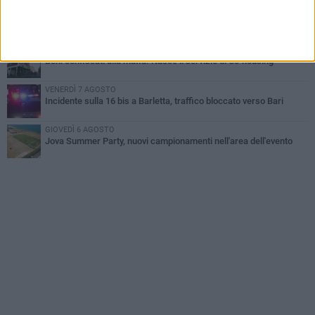
MERCOLEDÌ 5 AGOSTO
Jova Summer Party, giovedì mattina sopralluogo nell'area
dell'evento
DOMENICA 2 AGOSTO
Beni confiscati alla mafia. Nasce il servizio di Co-housing
VENERDÌ 7 AGOSTO
Incidente sulla 16 bis a Barletta, traffico bloccato verso Bari
GIOVEDÌ 6 AGOSTO
Jova Summer Party, nuovi campionamenti nell'area dell'evento