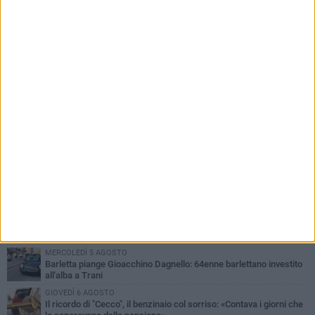
dalla scomparsa
PIÙ LETTI QUESTA SETTIMANA
MERCOLEDÌ 5 AGOSTO
Barletta piange Gioacchino Dagnello: 64enne barlettano investito
all'alba a Trani
GIOVEDÌ 6 AGOSTO
Il ricordo di "Cecco", il benzinaio col sorriso: «Contava i giorni che