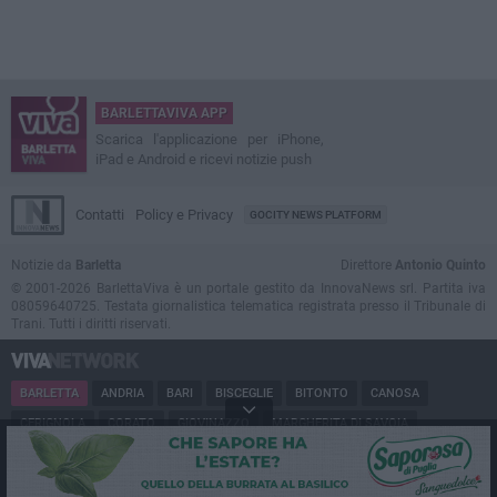
BARLETTAVIVA APP
Scarica l'applicazione per iPhone,
iPad e Android e ricevi notizie push
Contatti
Policy e Privacy
GOCITY NEWS PLATFORM
Notizie da
Barletta
Direttore
Antonio Quinto
© 2001-2026 BarlettaViva è un portale gestito da InnovaNews srl. Partita iva
08059640725. Testata giornalistica telematica registrata presso il Tribunale di
Trani. Tutti i diritti riservati.
BARLETTA
ANDRIA
BARI
BISCEGLIE
BITONTO
CANOSA
CERIGNOLA
CORATO
GIOVINAZZO
MARGHERITA DI SAVOIA
MINERVINO
MODUGNO
MOLFETTA
PUGLIA
RUVO
SAN FERDINANDO
SPINAZZOLA
TERLIZZI
TRANI
TRINITAPOLI