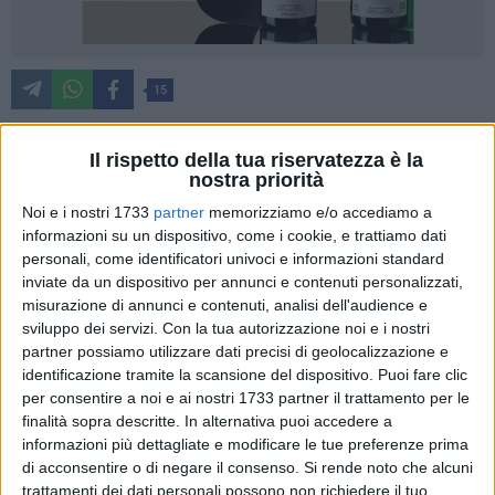
15
Il rispetto della tua riservatezza è la
Gli Agenti della Squadra di Polizia Giudiziaria del
nostra priorità
Commissariato di Barletta, coordinati dalla Procura della
Noi e i nostri 1733
partner
memorizziamo e/o accediamo a
Repubblica presso il Tribunale di Trani, hanno proceduto
informazioni su un dispositivo, come i cookie, e trattiamo dati
all'esecuzione di una misura cautelare in carcere nei
personali, come identificatori univoci e informazioni standard
inviate da un dispositivo per annunci e contenuti personalizzati,
confronti di un cittadino barlettano ritenuto responsabile del
misurazione di annunci e contenuti, analisi dell'audience e
reato di rapina.
sviluppo dei servizi.
Con la tua autorizzazione noi e i nostri
partner possiamo utilizzare dati precisi di geolocalizzazione e
La vittima è una signora anziana di 87 anni del posto, che
identificazione tramite la scansione del dispositivo. Puoi fare clic
tornava a casa dopo aver effettuato la spesa. La donna
per consentire a noi e ai nostri 1733 partner il trattamento per le
stava percorrendo via Piave quando, all'improvviso, è stata
finalità sopra descritte. In alternativa puoi accedere a
raggiunta alle spalle ed avvicinata da un giovane che, dopo
informazioni più dettagliate e modificare le tue preferenze prima
di acconsentire o di negare il consenso.
Si rende noto che alcuni
averle dato una spinta, l'ha fatta cadere a terra, per poi
trattamenti dei dati personali possono non richiedere il tuo