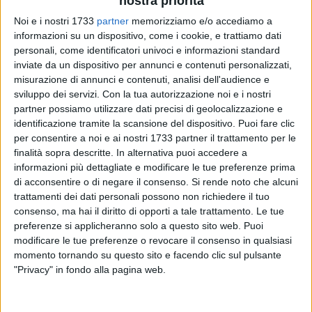
nostra priorità
Noi e i nostri 1733
partner
memorizziamo e/o accediamo a
informazioni su un dispositivo, come i cookie, e trattiamo dati
personali, come identificatori univoci e informazioni standard
inviate da un dispositivo per annunci e contenuti personalizzati,
misurazione di annunci e contenuti, analisi dell'audience e
sviluppo dei servizi.
Con la tua autorizzazione noi e i nostri
Dopo i successi degli scorsi anni, il Liceo Scientifico "Carlo
partner possiamo utilizzare dati precisi di geolocalizzazione e
Cafiero" di Barletta è pronto a dare ufficialmente il via
identificazione tramite la scansione del dispositivo. Puoi fare clic
all'ottava edizione dell'Arduino Day. Quest'anno,
per consentire a noi e ai nostri 1733 partner il trattamento per le
l'appuntamento, che si terrà il 28-29-30 maggio, raddoppia e
finalità sopra descritte. In alternativa puoi accedere a
si inserisce all'interno di una cornice ancora più grande: la
informazioni più dettagliate e modificare le tue preferenze prima
Settimana STEAM (Cafiero STEAM Fest), dove i veri
di acconsentire o di negare il consenso.
Si rende noto che alcuni
protagonisti saranno gli studenti del liceo nelle vesti di
trattamenti dei dati personali possono non richiedere il tuo
consenso, ma hai il diritto di opporti a tale trattamento. Le tue
organizzatori, "maker", programmatori e inventori.
preferenze si applicheranno solo a questo sito web. Puoi
modificare le tue preferenze o revocare il consenso in qualsiasi
Una vera e propria fiera didattica STEAM, dove i ragazzi
momento tornando su questo sito e facendo clic sul pulsante
metteranno in mostra le loro creazioni: prototipi innovativi,
"Privacy" in fondo alla pagina web.
software, progetti di domotica e robotica interamente
sviluppati tra i banchi di scuola. Un'occasione unica per