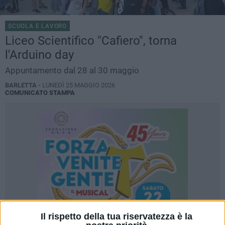
SCUOLA E LAVORO
Liceo Scientifico "Cafiero", torna
l'Arduino day
Appuntamento dal 28 al 30 maggio
BARLETTA -
LUNEDÌ 25 MAGGIO 2026
COMUNICATO STAMPA
Il rispetto della tua riservatezza è la