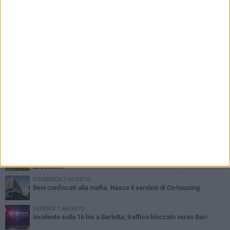
PIÙ LETTI QUESTA SETTIMANA
MERCOLEDÌ 5 AGOSTO
Barletta piange Gioacchino Dagnello: 64enne barlettano investito
all'alba a Trani
GIOVEDÌ 6 AGOSTO
Il ricordo di "Cecco", il benzinaio col sorriso: «Contava i giorni che
lo separavano dalla pensione»
MERCOLEDÌ 5 AGOSTO
Jova Summer Party, giovedì mattina sopralluogo nell'area
dell'evento
DOMENICA 2 AGOSTO
Beni confiscati alla mafia. Nasce il servizio di Co-housing
VENERDÌ 7 AGOSTO
Incidente sulla 16 bis a Barletta, traffico bloccato verso Bari