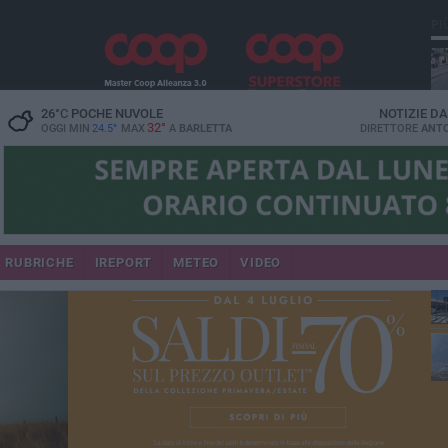
PI
26
°C
POCHE NUVOLE
NOTIZIE D
32°
OGGI MIN
24.5°
MAX
A
BARLETTA
DIRETTORE
ANTO
se
RUBRICHE
IREPORT
METEO
VIDEO