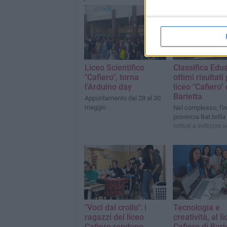
Liceo Scientifico
Classifica Edu
"Cafiero", torna
ottimi risultati 
l'Arduino day
liceo "Cafiero" 
Barletta
Appuntamento dal 28 al 30
maggio
Nel complesso, l'in
provincia Bat brilla 
istituti a indirizzo 
"Voci dal crollo": i
Tecnologia e
ragazzi del liceo
creatività, al l
Cafiero rendono
Cafiero di Barl