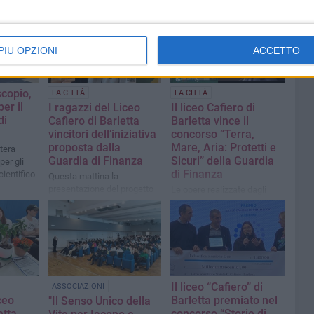
PIÙ OPZIONI
ACCETTO
scopio,
LA CITTÀ
LA CITTÀ
per il
I ragazzi del Liceo
Il liceo Cafiero di
di
Cafiero di Barletta
Barletta vince il
vincitori dell’iniziativa
concorso “Terra,
proposta dalla
Mare, Aria: Protetti e
tera
Guardia di Finanza
Sicuri” della Guardia
per gli
di Finanza
scientifico
Questa mattina la
presentazione del progetto
Le opere realizzate dagli
premiato alla presenza del
studenti hanno vinto
Colonnello Cassano, del
l'iniziativa legata al 250°
regista Francesco
Anniversario della
Delvecchio e degli studenti
Fondazione del Corpo
vincitori
Il liceo “Cafiero” di
ASSOCIAZIONI
iceo
Barletta premiato nel
"Il Senso Unico della
etta
concorso “Storie di