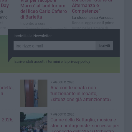
Vita per Iacopo e
o Day
Alternanza e
Marco” all’auditorium
Competenze”
del liceo Carlo Cafiero
li
di Barletta
ranno
La studentessa Vanessa
ri
Rana si aggiudica il primo
Incontro a cura
genza
posto nelle Camere di
dell'Associazione “Iacopo Di
Commercio di Bari
Bari APS"
Iscriviti alla Newsletter
Iscriviti
Iscrivendoti accetti i
termini
e la
privacy policy
7 AGOSTO 2026
rletta,
Aria condizionata non
ri
funzionante in reparto,
«situazione già attenzionata»
7 AGOSTO 2026
 2026,
Canne della Battaglia, musica e
storia protagoniste: successo per
il concerto dell’AYSO Orchestra