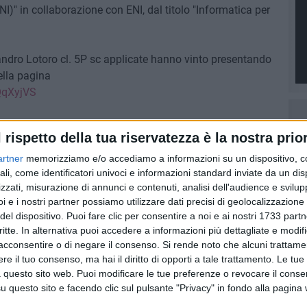
I)" in collaborazione con ENI, dal titolo "Informatica per
andro Lotoro cl. 5P sc applicate hanno vinto presentando
ella pagina
WQqXyjVS
il 27 settembre 2023 presso il palazzo dell'ENI a Roma Eur
l rispetto della tua riservatezza è la nostra prior
or Francesco Vino.
artner
memorizziamo e/o accediamo a informazioni su un dispositivo, c
ali, come identificatori univoci e informazioni standard inviate da un di
zzati, misurazione di annunci e contenuti, analisi dell'audience e svilupp
i e i nostri partner possiamo utilizzare dati precisi di geolocalizzazione 
del dispositivo. Puoi fare clic per consentire a noi e ai nostri 1733 partn
critte. In alternativa puoi accedere a informazioni più dettagliate e modif
acconsentire o di negare il consenso.
Si rende noto che alcuni trattamen
e il tuo consenso, ma hai il diritto di opporti a tale trattamento. Le tue
 questo sito web. Puoi modificare le tue preferenze o revocare il conse
questo sito e facendo clic sul pulsante "Privacy" in fondo alla pagina