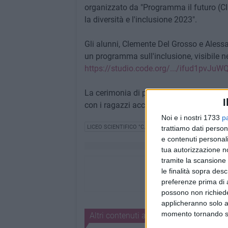
organizzato da "Programma il futuro (CIN
la diversità e l'inclusione 2023".
Gli alunni, Clemente Del Grosso e Aless
un programma sull'inclusione, visibile n
https://studio.code.org/.../ifud1pvJu
La cerimonia di premiazione si è svolta 
I
con i ragazzi accompagnati dal profess
Noi e i nostri 1733
p
LICEO SCIENTIFICO "C. CAFIERO"
trattiamo dati person
e contenuti personali
tua autorizzazione no
tramite la scansione 
le finalità sopra des
preferenze prima di 
possono non richieder
applicheranno solo a
momento tornando su 
Altri contenuti a tema