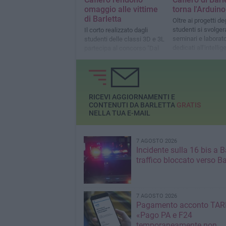
omaggio alle vittime
torna l'Arduin
di Barletta
Oltre ai progetti deg
studenti si svolge
Il corto realizzato dagli
seminari e laborato
studenti delle classi 3D e 3L
dedicati all'intelli
partecipa al concorso "Dal
artificiale
palcoscenico alla realtà
scuola di prevenzione"
RICEVI AGGIORNAMENTI E
CONTENUTI DA BARLETTA
GRATIS
NELLA TUA E-MAIL
7 AGOSTO 2026
Incidente sulla 16 bis a Ba
traffico bloccato verso Ba
7 AGOSTO 2026
Pagamento acconto TARI
«Pago PA e F24
temporaneamente non