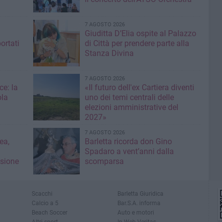
7 AGOSTO 2026
Giuditta D’Elia ospite al Palazzo
ortati
di Città per prendere parte alla
Stanza Divina
7 AGOSTO 2026
ce: la
«Il futuro dell'ex Cartiera diventi
ola
uno dei temi centrali delle
elezioni amministrative del
2027»
7 AGOSTO 2026
ea,
Barletta ricorda don Gino
Spadaro a vent’anni dalla
isione
scomparsa
Scacchi
Barletta Giuridica
Calcio a 5
Bar.S.A. informa
Beach Soccer
Auto e motori
Altri sport
In Web Veritas