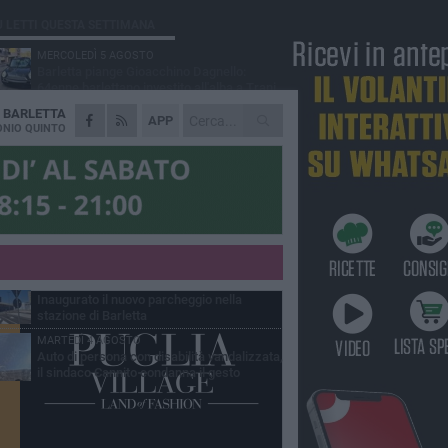
Ù LETTI QUESTA SETTIMANA
MERCOLEDÌ 5 AGOSTO
Barletta piange Gioacchino Dagnello:
64enne barlettano investito all'alba a Trani
A
BARLETTA
GIOVEDÌ 6 AGOSTO
APP
Il ricordo di "Cecco", il benzinaio col
NIO QUINTO
sorriso: «Contava i giorni che lo
paravano dalla pensione»
MERCOLEDÌ 5 AGOSTO
Jova Summer Party, giovedì mattina
sopralluogo nell'area dell'evento
DOMENICA 2 AGOSTO
Beni confiscati alla mafia. Nasce il servizio
di Co-housing
VENERDÌ 31 LUGLIO
Inaugurato il nuovo parcheggio nella
stazione di Barletta
MARTEDÌ 4 AGOSTO
Auto di persona con disabilità vandalizzata,
il sindaco Cannito condanna il gesto