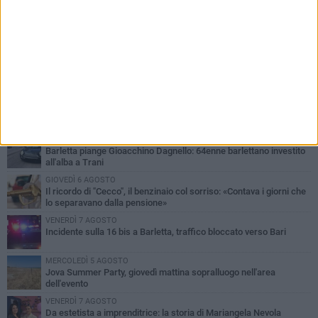
PIÙ LETTI QUESTA SETTIMANA
MERCOLEDÌ 5 AGOSTO
Barletta piange Gioacchino Dagnello: 64enne barlettano investito
all'alba a Trani
GIOVEDÌ 6 AGOSTO
Il ricordo di "Cecco", il benzinaio col sorriso: «Contava i giorni che
lo separavano dalla pensione»
VENERDÌ 7 AGOSTO
Incidente sulla 16 bis a Barletta, traffico bloccato verso Bari
MERCOLEDÌ 5 AGOSTO
Jova Summer Party, giovedì mattina sopralluogo nell'area
dell'evento
VENERDÌ 7 AGOSTO
Da estetista a imprenditrice: la storia di Mariangela Nevola