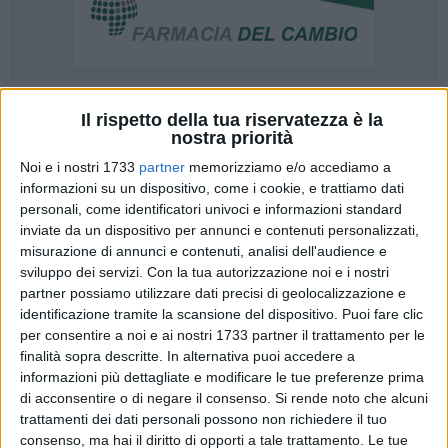
Il rispetto della tua riservatezza è la
nostra priorità
Noi e i nostri 1733
partner
memorizziamo e/o accediamo a
La Procura della Repubblica presso il Tribunale di Trani ha
informazioni su un dispositivo, come i cookie, e trattiamo dati
personali, come identificatori univoci e informazioni standard
disposto, per il tramite del Comando Provinciale della
inviate da un dispositivo per annunci e contenuti personalizzati,
Provincia BAT, la devoluzione in beneficenza di oltre 5.000
misurazione di annunci e contenuti, analisi dell'audience e
prodotti alimentari a favore delle opere della Caritas di
sviluppo dei servizi.
Con la tua autorizzazione noi e i nostri
Barletta, Andria e Trani. Si tratta di beni sottoposti a
partner possiamo utilizzare dati precisi di geolocalizzazione e
sequestro penale dai Finanzieri del Gruppo Barletta,
identificazione tramite la scansione del dispositivo. Puoi fare clic
nell'ambito di un'operazione doganale volta alla tutela del
per consentire a noi e ai nostri 1733 partner il trattamento per le
Made in Italy.
finalità sopra descritte. In alternativa puoi accedere a
informazioni più dettagliate e modificare le tue preferenze prima
di acconsentire o di negare il consenso.
Si rende noto che alcuni
Nello specifico, nel corso di un ordinario controllo su
trattamenti dei dati personali possono non richiedere il tuo
autoveicoli/autocarri in uscita dal sedime del Porto di
consenso, ma hai il diritto di opporti a tale trattamento. Le tue