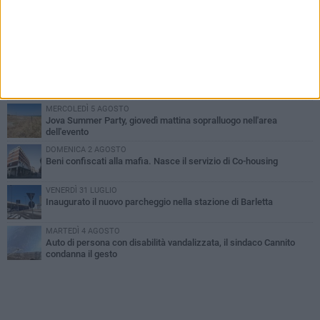
PIÙ LETTI QUESTA SETTIMANA
MERCOLEDÌ 5 AGOSTO
Barletta piange Gioacchino Dagnello: 64enne barlettano investito
all'alba a Trani
GIOVEDÌ 6 AGOSTO
Il ricordo di "Cecco", il benzinaio col sorriso: «Contava i giorni che
lo separavano dalla pensione»
MERCOLEDÌ 5 AGOSTO
Jova Summer Party, giovedì mattina sopralluogo nell'area
dell'evento
DOMENICA 2 AGOSTO
Beni confiscati alla mafia. Nasce il servizio di Co-housing
VENERDÌ 31 LUGLIO
Inaugurato il nuovo parcheggio nella stazione di Barletta
MARTEDÌ 4 AGOSTO
Auto di persona con disabilità vandalizzata, il sindaco Cannito
condanna il gesto