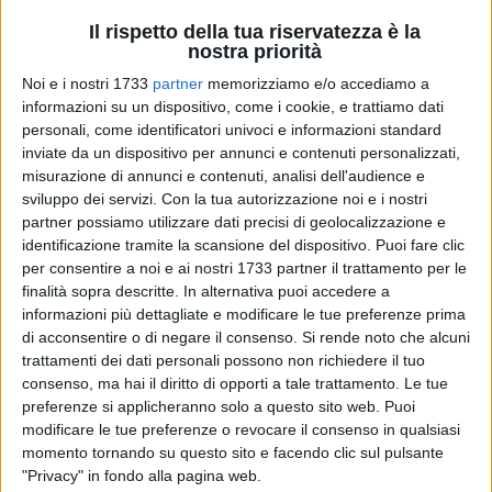
Il rispetto della tua riservatezza è la
nostra priorità
Noi e i nostri 1733
partner
memorizziamo e/o accediamo a
informazioni su un dispositivo, come i cookie, e trattiamo dati
personali, come identificatori univoci e informazioni standard
inviate da un dispositivo per annunci e contenuti personalizzati,
misurazione di annunci e contenuti, analisi dell'audience e
Emessa dall'Ufficio Traffico un'ordinanza dirigenziale per
sviluppo dei servizi.
Con la tua autorizzazione noi e i nostri
disciplinare la viabilità in occasione della festa rionale in
partner possiamo utilizzare dati precisi di geolocalizzazione e
onore di Santa Rita da Cascia (Parrocchia di San Benedetto).
identificazione tramite la scansione del dispositivo. Puoi fare clic
Le celebrazioni interesseranno le giornate dal 20 al 22
per consentire a noi e ai nostri 1733 partner il trattamento per le
maggio corrente. Di seguito i provvedimenti adottati:
finalità sopra descritte. In alternativa puoi accedere a
informazioni più dettagliate e modificare le tue preferenze prima
Mercoledì 20 maggio – Su via Canne (da via Boggiano
di acconsentire o di negare il consenso.
Si rende noto che alcuni
a via S. Benedetto), divieto di sosta con rimozione
trattamenti dei dati personali possono non richiedere il tuo
(ambo i lati carreggiata) dalle ore 15 alle 20 e divieto di
consenso, ma hai il diritto di opporti a tale trattamento. Le tue
preferenze si applicheranno solo a questo sito web. Puoi
transito.
modificare le tue preferenze o revocare il consenso in qualsiasi
Giovedì 21 maggio – Dalle ore 20 è istituito il divieto di
momento tornando su questo sito e facendo clic sul pulsante
transito (solo durante il passaggio di musici e
"Privacy" in fondo alla pagina web.
sbandieratori) lungo l'itinerario comprendente le vie: R.