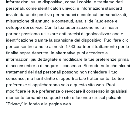
informazioni su un dispositivo, come i cookie, e trattiamo dati
personali, come identificatori univoci e informazioni standard
inviate da un dispositivo per annunci e contenuti personalizzati,
misurazione di annunci e contenuti, analisi dell'audience e
sviluppo dei servizi.
Con la tua autorizzazione noi e i nostri
48
partner possiamo utilizzare dati precisi di geolocalizzazione e
identificazione tramite la scansione del dispositivo. Puoi fare clic
per consentire a noi e ai nostri 1733 partner il trattamento per le
Accoglienza da vera stella per Ronaldinho all'aeroporto di
finalità sopra descritte. In alternativa puoi accedere a
informazioni più dettagliate e modificare le tue preferenze prima
Bari-Palese "Karol Wojtyła": l'ex fuoriclasse brasiliano è
di acconsentire o di negare il consenso.
Si rende noto che alcuni
atterrato nel capoluogo pugliese per prendere parte nella
trattamenti dei dati personali possono non richiedere il tuo
serata di domani a Barletta al Jogo dos Famosos allo stadio
consenso, ma hai il diritto di opporti a tale trattamento. Le tue
Puttilli. Di fronte ci saranno in campo ex campioni brasiliani
preferenze si applicheranno solo a questo sito web. Puoi
e azzurri come Maicon, Aldair, Iaquinta, Zaccardo,
modificare le tue preferenze o revocare il consenso in qualsiasi
Quagliarella.
momento tornando su questo sito e facendo clic sul pulsante
"Privacy" in fondo alla pagina web.
L'ex Milan è atterrato in mattinata, atteso da tantissimi
curiosi e appassionati a caccia di selfie e autografi: da
giorni, da quando si è diffuso l'annuncio dell'evento
barlettano, in Puglia è vera Ronaldinho-mania. E con l'arrivo