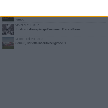
Serie C Sky Wifi: fissate date e orari delle prime otto giornate di
campionato.
VENERDÌ 31 LUGLIO
Barletta 1922: un avvio tostissimo e affascinante allo stesso
tempo
VENERDÌ 31 LUGLIO
Il calcio italiano piange l'immenso Franco Baresi
MERCOLEDÌ 29 LUGLIO
Serie C, Barletta inserito nel girone C