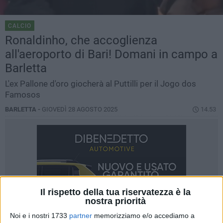
CALCIO
Ronaldinho, che accoglienza
all'aeroporto di Bari! Domani in campo a
Barletta
L'ex Pallone d'oro giocherà al Puttilli per il Jogo dos
Famosos
BARLETTA -
GIOVEDÌ 28 AGOSTO 2025
14.53
Il rispetto della tua riservatezza è la
nostra priorità
Noi e i nostri 1733
partner
memorizziamo e/o accediamo a