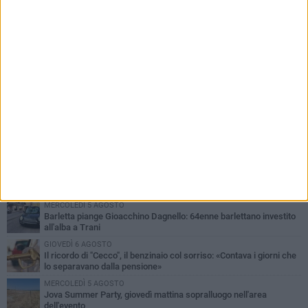
PIÙ LETTI QUESTA SETTIMANA
MERCOLEDÌ 5 AGOSTO
Barletta piange Gioacchino Dagnello: 64enne barlettano investito
all'alba a Trani
GIOVEDÌ 6 AGOSTO
Il ricordo di "Cecco", il benzinaio col sorriso: «Contava i giorni che
lo separavano dalla pensione»
MERCOLEDÌ 5 AGOSTO
Jova Summer Party, giovedì mattina sopralluogo nell'area
dell'evento