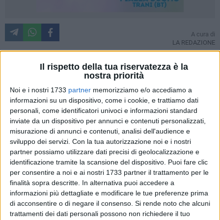
A cura di
LA REDAZIONE
Il rispetto della tua riservatezza è la
nostra priorità
Una mattinata che resterà nel cuore. Oggi, allo
Stadio
Noi e i nostri 1733
partner
memorizziamo e/o accediamo a
"Puttilli"
, i ragazzi del Centro Diurno Effatà di Barletta hanno
informazioni su un dispositivo, come i cookie, e trattiamo dati
vissuto un'esperienza fatta di emozioni autentiche e
personali, come identificatori univoci e informazioni standard
momenti difficili da raccontare a parole. L'
accoglienza
inviate da un dispositivo per annunci e contenuti personalizzati,
calorosa dei giocatori del Barletta Calcio
e la naturalezza
misurazione di annunci e contenuti, analisi dell'audience e
con cui hanno aperto le porte del loro allenamento hanno
sviluppo dei servizi.
Con la tua autorizzazione noi e i nostri
mostrato, ancora una volta, il volto più bello dello sport:
partner possiamo utilizzare dati precisi di geolocalizzazione e
quello capace di
abbattere barriere e parlare un linguaggio
identificazione tramite la scansione del dispositivo. Puoi fare clic
per consentire a noi e ai nostri 1733 partner il trattamento per le
universale, quello dell'inclusione.
finalità sopra descritte. In alternativa puoi accedere a
informazioni più dettagliate e modificare le tue preferenze prima
I ragazzi hanno potuto assistere da vicino alla
sessione di
di acconsentire o di negare il consenso.
Si rende noto che alcuni
allenamento
, vivendo il campo non più come spettatori
trattamenti dei dati personali possono non richiedere il tuo