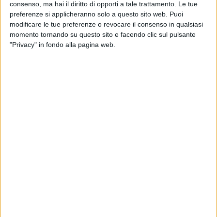
distanti, ma come parte integrante di una comunità. A bordo
consenso, ma hai il diritto di opporti a tale trattamento. Le tue
campo, tra sorrisi, battute e sguardi pieni di entusiasmo, si è
preferenze si applicheranno solo a questo sito web. Puoi
creato un legame spontaneo e sincero con i calciatori,
modificare le tue preferenze o revocare il consenso in qualsiasi
momento tornando su questo sito e facendo clic sul pulsante
trasformando una semplice visita in un ricordo prezioso.
"Privacy" in fondo alla pagina web.
Per i giovani del centro, questa giornata non è stata soltanto
un momento di svago, ma una tappa significativa nel loro
percorso di crescita e socializzazione.
Sentirsi accolti,
riconosciuti e coinvolti rafforza quel senso di appartenenza
che è fondamentale per costruire autonomia e fiducia.