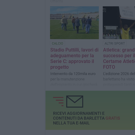
Ottanta
CALCIO
ALTRI SPORT
Stadio Puttilli, lavori di
Atletica: gran
adeguamento per la
successo per i
Serie C: approvato il
Certame Atleti
progetto
FOTO
Intervento da 120mila euro
L’edizione 2026 de
per la manutenzione
barlettano ha visto
dell'impianto in cui giocherà
protagonisti tanti 
il Barletta
importanti dell’atle
italiana: su tutti l’it
cubano Andy Diaz
RICEVI AGGIORNAMENTI E
CONTENUTI DA BARLETTA
GRATIS
NELLA TUA E-MAIL