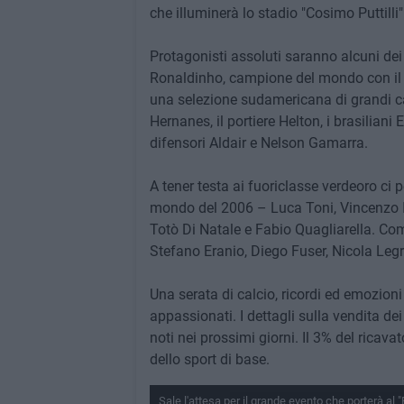
che illuminerà lo stadio "Cosimo Puttilli
Protagonisti assoluti saranno alcuni dei
Ronaldinho, campione del mondo con il B
una selezione sudamericana di grandi cam
Hernanes, il portiere Helton, i brasiliani
difensori Aldair e Nelson Gamarra.
A tener testa ai fuoriclasse verdeoro ci 
mondo del 2006 – Luca Toni, Vincenzo I
Totò Di Natale e Fabio Quagliarella. Co
Stefano Eranio, Diego Fuser, Nicola Legr
Una serata di calcio, ricordi ed emozioni
appassionati. I dettagli sulla vendita dei
noti nei prossimi giorni. Il 3% del ricav
dello sport di base.
Sale l'attesa per il grande evento che porterà al "