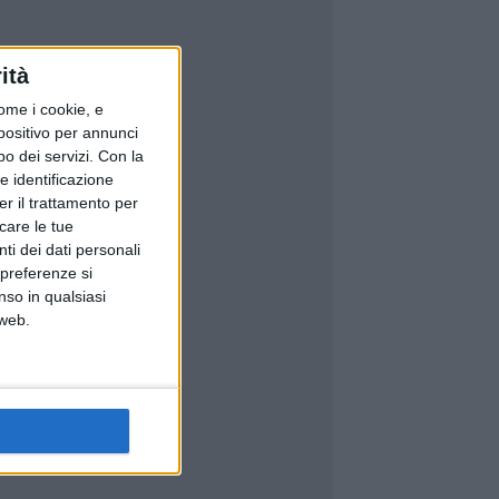
ità
ome i cookie, e
spositivo per annunci
o dei servizi.
Con la
e identificazione
er il trattamento per
icare le tue
ti dei dati personali
 preferenze si
nso in qualsiasi
 web.