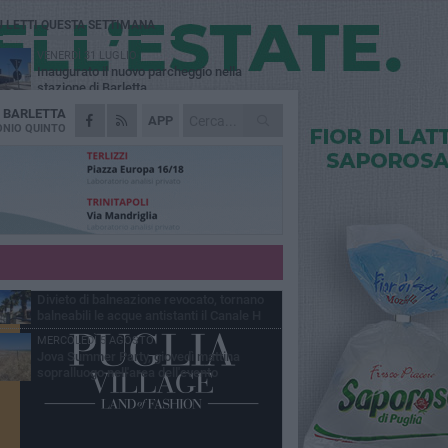
Ù LETTI QUESTA SETTIMANA
VENERDÌ 31 LUGLIO
Inaugurato il nuovo parcheggio nella
stazione di Barletta
A
BARLETTA
MERCOLEDÌ 5 AGOSTO
APP
Barletta piange Gioacchino Dagnello:
NIO QUINTO
64enne barlettano investito all'alba a Trani
GIOVEDÌ 30 LUGLIO
Rapina all'Ipercoop di Barletta: nel mirino la
gioielleria, banditi in fuga
DOMENICA 2 AGOSTO
Beni confiscati alla mafia. Nasce il servizio
di Co-housing
VENERDÌ 31 LUGLIO
Divieto di balneazione revocato, tornano
balneabili le acque antistanti il Canale H
MERCOLEDÌ 5 AGOSTO
Jova Summer Party, giovedì mattina
sopralluogo nell'area dell'evento