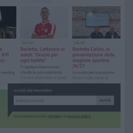
l'avvio delle attività
CALCIO
CALCIO
de
Barletta, Lattanzio ai
Barletta Calcio, la
l XVI
saluti: "Grazie per
presentazione della
co -
ogni battito"
stagione sportiva
26/27
Il capitano biancorosso
chiude la sua esperienza
l meeting
Le novità per la prossima
con due promozioni e quasi
Serie C nelle parole di
100 presenze
nomi
Romano e De Santis
tica
Iscriviti alla Newsletter
alo-
Iscriviti
Iscrivendoti accetti i
termini
e la
privacy policy