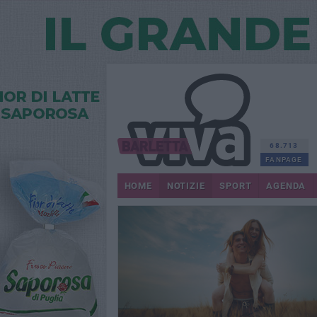
68.713
FANPAGE
HOME
NOTIZIE
SPORT
AGENDA