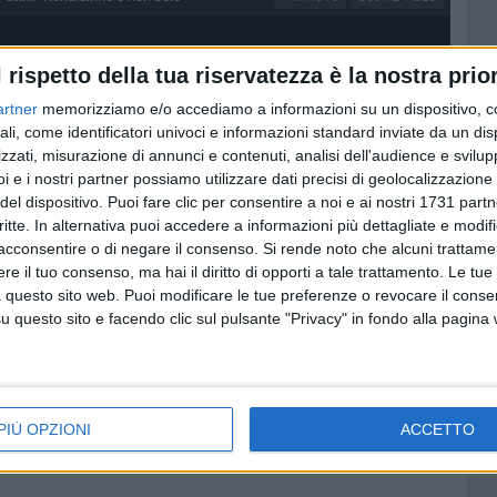
l rispetto della tua riservatezza è la nostra prior
artner
memorizziamo e/o accediamo a informazioni su un dispositivo, c
ali, come identificatori univoci e informazioni standard inviate da un di
zzati, misurazione di annunci e contenuti, analisi dell'audience e svilupp
i e i nostri partner possiamo utilizzare dati precisi di geolocalizzazione 
del dispositivo. Puoi fare clic per consentire a noi e ai nostri 1731 partn
critte. In alternativa puoi accedere a informazioni più dettagliate e modif
acconsentire o di negare il consenso.
Si rende noto che alcuni trattamen
e il tuo consenso, ma hai il diritto di opporti a tale trattamento. Le tue
 questo sito web. Puoi modificare le tue preferenze o revocare il conse
questo sito e facendo clic sul pulsante "Privacy" in fondo alla pagina
PIÙ OPZIONI
ACCETTO