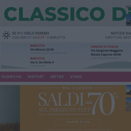
PI
33.5
°C
CIELO SERENO
NOTIZIE D
31°
OGGI MIN
24°
MAX
A
BARLETTA
DIRETTORE
ANTO
RUBRICHE
IREPORT
METEO
VIDEO