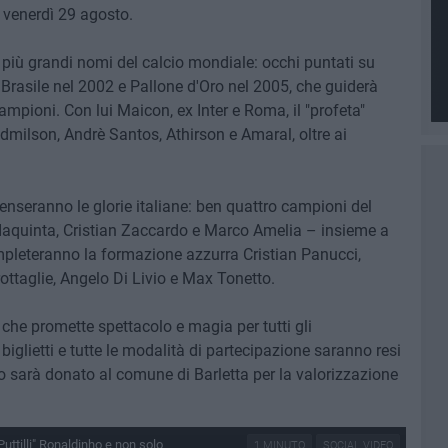
" venerdì 29 agosto.
 più grandi nomi del calcio mondiale: occhi puntati su
rasile nel 2002 e Pallone d'Oro nel 2005, che guiderà
pioni. Con lui Maicon, ex Inter e Roma, il "profeta"
 Edmilson, Andrè Santos, Athirson e Amaral, oltre ai
penseranno le glorie italiane: ben quattro campioni del
aquinta, Cristian Zaccardo e Marco Amelia – insieme a
mpleteranno la formazione azzurra Cristian Panucci,
ottaglie, Angelo Di Livio e Max Tonetto.
 che promette spettacolo e magia per tutti gli
 biglietti e tutte le modalità di partecipazione saranno resi
ato sarà donato al comune di Barletta per la valorizzazione
Puttilli" Ronaldinho e non solo
1 MINUTO
SOCIAL VIDEO