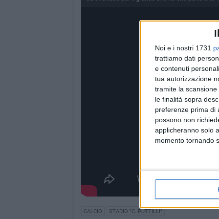
I
Noi e i nostri 1731
p
trattiamo dati person
e contenuti personali
tua autorizzazione no
tramite la scansione 
le finalità sopra des
preferenze prima di 
possono non richieder
applicheranno solo a
momento tornando su 
CALCIO
STADIO "C. PUTTILLI"