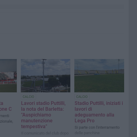
CALCIO
CALCIO
ta
Lavori stadio Puttilli,
Stadio Puttilli, iniziati i
rone C
la nota del Barletta:
lavori di
"Auspichiamo
adeguamento alla
amenti
manutenzione
Lega Pro
azionale,
tempestiva"
Si parte con l'interramento
delle panchine
Il comunicato del club dopo