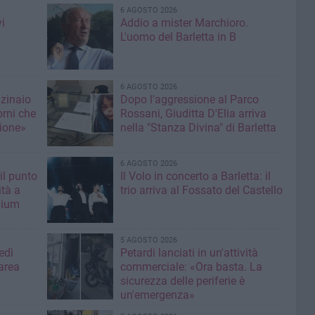
6 AGOSTO 2026
i
Addio a mister Marchioro.
L'uomo del Barletta in B
6 AGOSTO 2026
nzinaio
Dopo l'aggressione al Parco
orni che
Rossani, Giuditta D'Elia arriva
ione»
nella "Stanza Divina" di Barletta
6 AGOSTO 2026
il punto
Il Volo in concerto a Barletta: il
ità a
trio arriva al Fossato del Castello
mium
5 AGOSTO 2026
edì
Petardi lanciati in un'attività
area
commerciale: «Ora basta. La
sicurezza delle periferie è
un'emergenza»