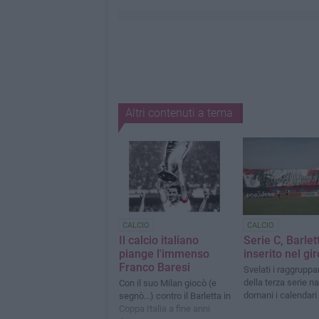
Altri contenuti a tema
CALCIO
CALCIO
Il calcio italiano
Serie C, Barlet
piange l'immenso
inserito nel gi
Franco Baresi
Svelati i raggrupp
della terza serie n
Con il suo Milan giocò (e
domani i calendari
segnò...) contro il Barletta in
Coppa Italia a fine anni