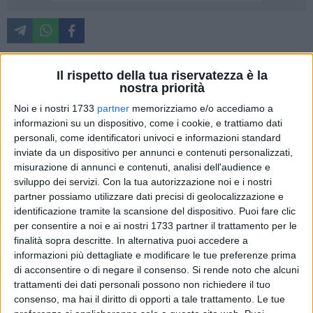
Notifica per pubblici proclami
Il rispetto della tua riservatezza è la
N. 246/2026 R.G. V.G.
nostra priorità
Noi e i nostri 1733
partner
memorizziamo e/o accediamo a
i Sigg.ri Napolitano Marisa (c.f.: NPLMRS50T58A007Q),
informazioni su un dispositivo, come i cookie, e trattiamo dati
personali, come identificatori univoci e informazioni standard
nata ad Abbasanta (OR) il 18/12/1950 e residente in
inviate da un dispositivo per annunci e contenuti personalizzati,
Barletta al Viale A. Manzoni 18, Berardi Ruggiero (c.f.:
misurazione di annunci e contenuti, analisi dell'audience e
BRRRGR78E19A669Q), nato in Barletta il 19/05/1978 e
sviluppo dei servizi.
Con la tua autorizzazione noi e i nostri
residente in Bisceglie (BT) alla Via G. Rossini 1, Berardi
partner possiamo utilizzare dati precisi di geolocalizzazione e
Claudio (c.f.: BRRCLD87D08L109O), nato in Terlizzi (BA)
identificazione tramite la scansione del dispositivo. Puoi fare clic
l'08/04/1987 e residente in Barletta (BT) al Viale Manzoni
per consentire a noi e ai nostri 1733 partner il trattamento per le
18, Napolitano Concetta (c.f.: NPLCCT49C47A007X), nata ad
finalità sopra descritte. In alternativa puoi accedere a
informazioni più dettagliate e modificare le tue preferenze prima
Abbasanta (OR) il 07/03/1949 e residente in Barletta alla Via
di acconsentire o di negare il consenso.
Si rende noto che alcuni
Canosa 13, Berardi Ruggiero (c.f.: BRRRGR76M28F839C),
trattamenti dei dati personali possono non richiedere il tuo
nato in Napoli il 28/08/1976 e residente in Cuneo (CN) al
consenso, ma hai il diritto di opporti a tale trattamento. Le tue
Corso Galileo Ferraris 13/bis, Berardi Raffaele (c.f.: