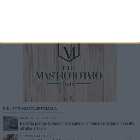
centrali delle elezioni amministrative del 2027»
PIÙ LETTI QUESTA SETTIMANA
MERCOLEDÌ 5 AGOSTO
Barletta piange Gioacchino Dagnello: 64enne barlettano investito
all'alba a Trani
GIOVEDÌ 6 AGOSTO