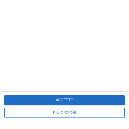
Altri contenuti a tema
1
ACCETTO
PIÙ OPZIONI
ISTITUZIONALE
CRONACA
Validità dei documenti fino
Arrestato rumeno
al 31 agosto, lo dice il
incensurato per detenzione