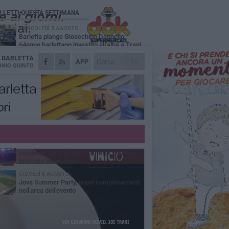
Ù LETTI QUESTA SETTIMANA
MERCOLEDÌ 5 AGOSTO
Barletta piange Gioacchino Dagnello:
64enne barlettano investito all'alba a Trani
A
BARLETTA
GIOVEDÌ 6 AGOSTO
APP
Il ricordo di "Cecco", il benzinaio col
NIO QUINTO
sorriso: «Contava i giorni che lo
paravano dalla pensione»
MERCOLEDÌ 5 AGOSTO
Jova Summer Party, giovedì mattina
sopralluogo nell'area dell'evento
DOMENICA 2 AGOSTO
Beni confiscati alla mafia. Nasce il servizio
di Co-housing
VENERDÌ 7 AGOSTO
Incidente sulla 16 bis a Barletta, traffico
bloccato verso Bari
GIOVEDÌ 6 AGOSTO
Jova Summer Party, nuovi campionamenti
nell'area dell'evento