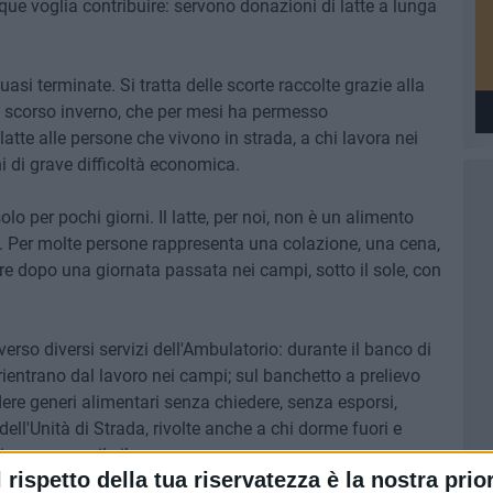
que voglia contribuire: servono donazioni di latte a lunga
asi terminate. Si tratta delle scorte raccolte grazie alla
lo scorso inverno, che per mesi ha permesso
 di latte alle persone che vivono in strada, a chi lavora nei
i di grave difficoltà economica.
o per pochi giorni. Il latte, per noi, non è un alimento
o. Per molte persone rappresenta una colazione, una cena,
e dopo una giornata passata nei campi, sotto il sole, con
averso diversi servizi dell'Ambulatorio: durante il banco di
ientrano dal lavoro nei campi; sul banchetto a prelievo
ere generi alimentari senza chiedere, senza esporsi,
dell'Unità di Strada, rivolte anche a chi dorme fuori e
conservare il cibo.
l rispetto della tua riservatezza è la nostra prior