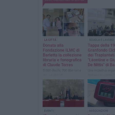
LA CITTÀ
SCUOLA E LAVORO
Donata alla
Tappa della 19
Fondazione ILMC di
Granfondo Cicl
Barletta la collezione
dei Trapiantati 
libraria e fonografica
"Léontine e G
di Claude Torres
De Nittis" di Ba
5.000 dischi, 700 libri rari e
Una iniziativa orga
decine di DVD
dall'associazione “
trapianto di fegato”
Bergamo
EVENTI
ASSOCIAZIONI