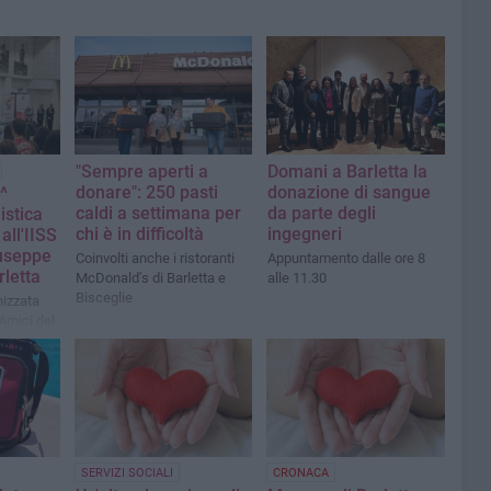
"Sempre aperti a
Domani a Barletta la
donare": 250 pasti
donazione di sangue
^
caldi a settimana per
da parte degli
istica
chi è in difficoltà
ingegneri
all'IISS
iuseppe
Coinvolti anche i ristoranti
Appuntamento dalle ore 8
rletta
McDonald’s di Barletta e
alle 11.30
Bisceglie
nizzata
Amici del
 di
SERVIZI SOCIALI
CRONACA