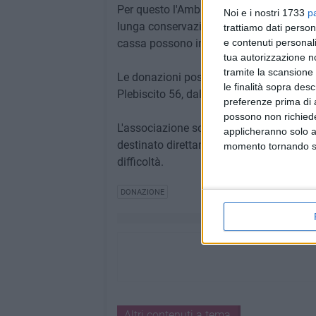
Per questo l'Ambulatorio Popolare invita 
Noi e i nostri 1733
p
lunga conservazione, anche in piccole q
trattiamo dati person
cassa possono incidere concretamente sul
e contenuti personali
tua autorizzazione no
tramite la scansione 
Le donazioni possono essere consegnate
le finalità sopra des
Plebiscito 56, dal lunedì al venerdì, dalle
preferenze prima di 
possono non richieder
L'associazione sottolinea il carattere urg
applicheranno solo a
destinato direttamente ai servizi di dist
momento tornando su 
difficoltà.
DONAZIONE
Altri contenuti a tema