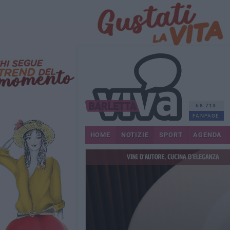
68.713
FANPAGE
HOME
NOTIZIE
SPORT
AGENDA