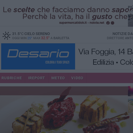
PI
31.5
°C
CIELO SERENO
NOTIZIE D
32.5°
OGGI MIN
25°
MAX
A
BARLETTA
DIRETTORE
ANTO
se
RUBRICHE
IREPORT
METEO
VIDEO