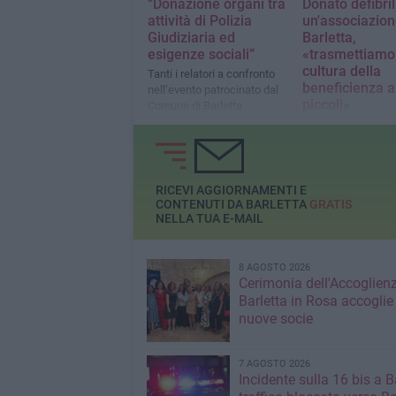
“Donazione organi tra
Donato defibril
attività di Polizia
un'associazion
Giudiziaria ed
Barletta,
esigenze sociali”
«trasmettiamo
cultura della
Tanti i relatori a confronto
beneficienza a
nell’evento patrocinato dal
piccoli»
Comune di Barletta
È stato Gianluca
Gorgoglione, Consi
comunale della citt
Barletta
RICEVI AGGIORNAMENTI E
CONTENUTI DA BARLETTA
GRATIS
NELLA TUA E-MAIL
8 AGOSTO 2026
Cerimonia dell'Accoglienz
Barletta in Rosa accoglie
nuove socie
7 AGOSTO 2026
Incidente sulla 16 bis a Ba