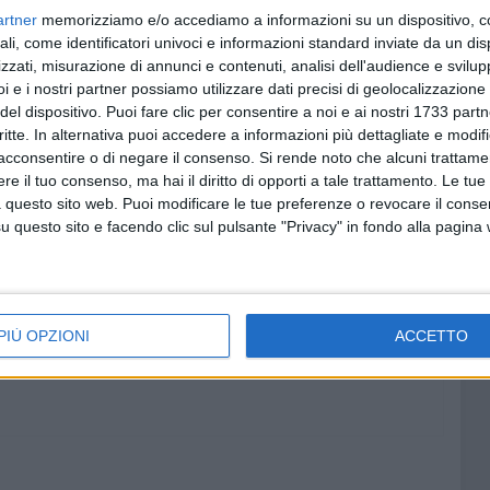
la cittadinanza a contribuire con donazioni di latte a
artner
memorizziamo e/o accediamo a informazioni su un dispositivo, c
uantità. Una singola confezione, più confezioni o una
ali, come identificatori univoci e informazioni standard inviate da un di
la continuità del servizio nei prossimi giorni.
zzati, misurazione di annunci e contenuti, analisi dell'audience e svilupp
i e i nostri partner possiamo utilizzare dati precisi di geolocalizzazione 
del dispositivo. Puoi fare clic per consentire a noi e ai nostri 1733 partn
 presso la sede dell'Ambulatorio Popolare, in Piazza
critte. In alternativa puoi accedere a informazioni più dettagliate e modif
 10 alle 12 e dalle 17 alle 19.
acconsentire o di negare il consenso.
Si rende noto che alcuni trattamen
e il tuo consenso, ma hai il diritto di opporti a tale trattamento. Le tue
ente della raccolta e assicura che tutto il latte donato sarà
 questo sito web. Puoi modificare le tue preferenze o revocare il conse
ribuzione alimentare rivolti alle persone in maggiore
questo sito e facendo clic sul pulsante "Privacy" in fondo alla pagina
PIÙ OPZIONI
ACCETTO