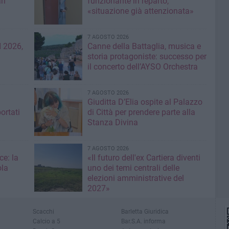
ri
funzionante in reparto,
«situazione già attenzionata»
7 AGOSTO 2026
 2026,
Canne della Battaglia, musica e
storia protagoniste: successo per
il concerto dell’AYSO Orchestra
7 AGOSTO 2026
Giuditta D’Elia ospite al Palazzo
ortati
di Città per prendere parte alla
Stanza Divina
7 AGOSTO 2026
ce: la
«Il futuro dell'ex Cartiera diventi
ola
uno dei temi centrali delle
elezioni amministrative del
2027»
Scacchi
Barletta Giuridica
Calcio a 5
Bar.S.A. informa