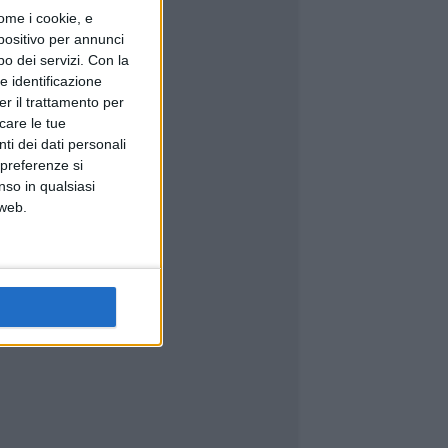
ome i cookie, e
spositivo per annunci
o dei servizi.
Con la
e identificazione
er il trattamento per
icare le tue
ti dei dati personali
 preferenze si
nso in qualsiasi
 web.