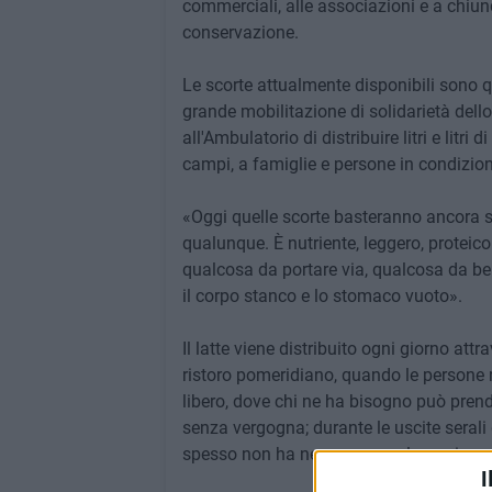
commerciali, alle associazioni e a chiun
conservazione.
Le scorte attualmente disponibili sono qu
grande mobilitazione di solidarietà del
all'Ambulatorio di distribuire litri e litri
campi, a famiglie e persone in condizion
«Oggi quelle scorte basteranno ancora sol
qualunque. È nutriente, leggero, proteic
qualcosa da portare via, qualcosa da ber
il corpo stanco e lo stomaco vuoto».
Il latte viene distribuito ogni giorno attr
ristoro pomeridiano, quando le persone r
libero, dove chi ne ha bisogno può prend
senza vergogna; durante le uscite serali 
spesso non ha nemmeno un luogo in cui 
I