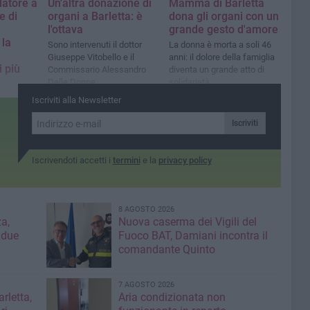
latore a
Un'altra donazione di
Mamma di Barletta
e di
organi a Barletta: è
dona gli organi con un
l'ottava
grande gesto d'amore
 la
Sono intervenuti il dottor
La donna è morta a soli 46
Giuseppe Vitobello e il
anni: il dolore della famiglia
i più
Commissario Alessandro
diventa un grande atto di
Delle Donne
solidarietà
Iscriviti alla Newsletter
gliere
à di
Iscriviti
Iscrivendoti accetti i
termini
e la
privacy policy
8 AGOSTO 2026
a,
Nuova caserma dei Vigili del
 due
Fuoco BAT, Damiani incontra il
comandante Quinto
7 AGOSTO 2026
rletta,
Aria condizionata non