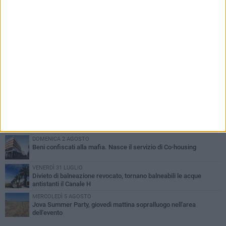
PIÙ LETTI QUESTA SETTIMANA
VENERDÌ 31 LUGLIO
Inaugurato il nuovo parcheggio nella stazione di Barletta
MERCOLEDÌ 5 AGOSTO
Barletta piange Gioacchino Dagnello: 64enne barlettano investito
all'alba a Trani
GIOVEDÌ 30 LUGLIO
Rapina all'Ipercoop di Barletta: nel mirino la gioielleria, banditi in
fuga
DOMENICA 2 AGOSTO
Beni confiscati alla mafia. Nasce il servizio di Co-housing
VENERDÌ 31 LUGLIO
Divieto di balneazione revocato, tornano balneabili le acque
antistanti il Canale H
MERCOLEDÌ 5 AGOSTO
Jova Summer Party, giovedì mattina sopralluogo nell'area
dell'evento