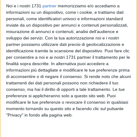
Noi e i nostri 1731
partner
memorizziamo e/o accediamo a
informazioni su un dispositivo, come i cookie, e trattiamo dati
personali, come identificatori univoci e informazioni standard
inviate da un dispositivo per annunci e contenuti personalizzati,
103
misurazione di annunci e contenuti, analisi dell'audience e
sviluppo dei servizi.
Con la tua autorizzazione noi e i nostri
partner possiamo utilizzare dati precisi di geolocalizzazione e
Era in attesa di un trapianto e invece il destino ha voluto che
identificazione tramite la scansione del dispositivo. Puoi fare clic
fosse proprio lui a donare. Si sono concluse stamattina a
per consentire a noi e ai nostri 1731 partner il trattamento per le
Barletta le operazioni di donazione che hanno avuto come
finalità sopra descritte. In alternativa puoi accedere a
informazioni più dettagliate e modificare le tue preferenze prima
protagonista un uomo di 64 anni di Canosa di Puglia. Nelle
di acconsentire o di negare il consenso.
Si rende noto che alcuni
sale operatorie dell'ospedale Dimiccoli dirette dal dottor
trattamenti dei dati personali possono non richiedere il tuo
Giuseppe Cataldi si è conclusa la prima donazione dell'anno:
consenso, ma hai il diritto di opporti a tale trattamento. Le tue
è intervenuta l'equipe di Bari che ha prelevato il fegato, poi
preferenze si applicheranno solo a questo sito web. Puoi
trasportato con volo privato in Sicilia.
modificare le tue preferenze o revocare il consenso in qualsiasi
momento tornando su questo sito e facendo clic sul pulsante
A coordinare tutte le operazioni è stato il dottor Giuseppe
"Privacy" in fondo alla pagina web.
Vitobello: «Devo ringraziare innanzitutto la moglie e la figlia
del donatore che in un momento di estremo dolore non