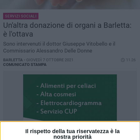
SERVIZI SOCIALI
Un'altra donazione di organi a Barletta:
è l'ottava
Sono intervenuti il dottor Giuseppe Vitobello e il
Commissario Alessandro Delle Donne
BARLETTA -
GIOVEDÌ 7 OTTOBRE 2021
11.26
COMUNICATO STAMPA
Il rispetto della tua riservatezza è la
nostra priorità