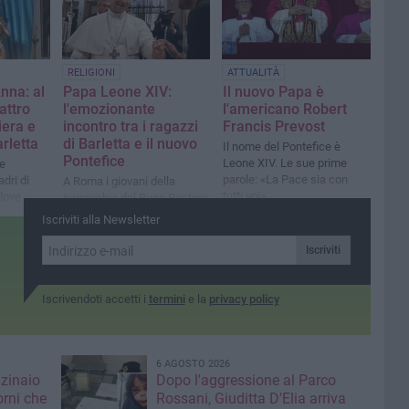
Disfida"
RELIGIONI
ATTUALITÀ
nna: al
Papa Leone XIV:
Il nuovo Papa è
uattro
l'emozionante
l'americano Robert
iera e
incontro tra i ragazzi
Francis Prevost
rletta
di Barletta e il nuovo
Il nome del Pontefice è
Pontefice
Leone XIV. Le sue prime
e
parole: «La Pace sia con
adri di
A Roma i giovani della
tutti voi»
edove
parrocchia del Buon Pastore
di Barletta accompagnati da
Iscriviti alla Newsletter
don Claudio
Iscriviti
Iscrivendoti accetti i
termini
e la
privacy policy
6 AGOSTO 2026
nzinaio
Dopo l'aggressione al Parco
orni che
Rossani, Giuditta D'Elia arriva