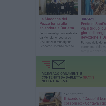
La Madonna del
RELIGIONI
Pozzo torna allo
Festa di Sant’A
splendore a Barletta
via il triduo, q
giorni di pregh
Funzione religiosa celebrata
devozione a Ba
da Monsignor Leonardo
D'Ascenzo e Monsignor
Patrona delle donn
Leonardo Doronzo presso la
partorienti, delle m
Chiesa di S. Maria della
famiglia e delle v
Vittoria
RICEVI AGGIORNAMENTI E
CONTENUTI DA BARLETTA
GRATIS
NELLA TUA E-MAIL
6 AGOSTO 2026
Il ricordo di "Cecco", il be
col sorriso: «Contava i gi