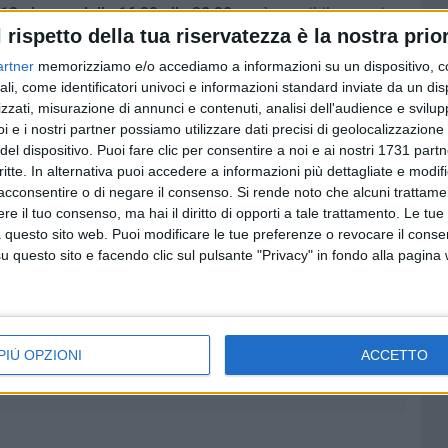
13 giugno, dalle 16:30 alle 20:30,
sarà possibile scoprire
l rispetto della tua riservatezza è la nostra prior
 elemento centrale della liturgia ortodossa, insieme alla
no lo spazio sacro secondo la tradizione orientale.
artner
memorizziamo e/o accediamo a informazioni su un dispositivo, c
 contatto con una dimensione spirituale e culturale rara
ali, come identificatori univoci e informazioni standard inviate da un di
neo si manifesta attraverso simboli, arte e devozione.
zzati, misurazione di annunci e contenuti, analisi dell'audience e svilupp
i e i nostri partner possiamo utilizzare dati precisi di geolocalizzazione 
del dispositivo. Puoi fare clic per consentire a noi e ai nostri 1731 partn
luoghi straordinari, ricchi di fascino e di importanza
critte. In alternativa puoi accedere a informazioni più dettagliate e modif
ere e tutelar, aprono eccezionalmente le porte anche solo
acconsentire o di negare il consenso.
Si rende noto che alcuni trattamen
ttadini e visitatori. "Aperti per Voi" è un progetto nato nel
e il tuo consenso, ma hai il diritto di opporti a tale trattamento. Le tue
cura e partecipazione civica. Attraverso questa iniziativa,
 questo sito web. Puoi modificare le tue preferenze o revocare il conse
iva nella valorizzazione del patrimonio italiano,
questo sito e facendo clic sul pulsante "Privacy" in fondo alla pagina
 di conoscenza e tutela, in coerenza con la vocazione del
ni il si impegna ogni giorno per rendere l'Italia un bene da
PIÙ OPZIONI
ACCETTO