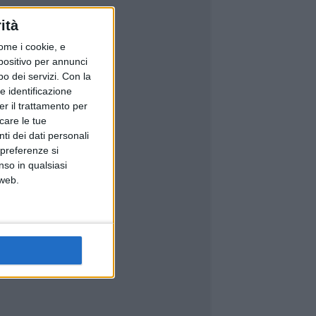
ità
ome i cookie, e
spositivo per annunci
o dei servizi.
Con la
e identificazione
er il trattamento per
icare le tue
ti dei dati personali
 preferenze si
nso in qualsiasi
 web.