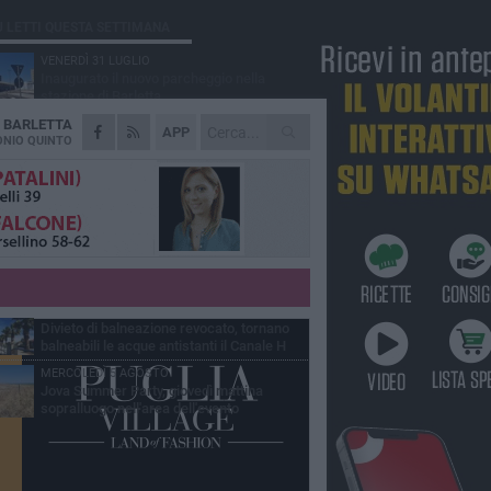
Ù LETTI QUESTA SETTIMANA
VENERDÌ 31 LUGLIO
Inaugurato il nuovo parcheggio nella
stazione di Barletta
A
BARLETTA
MERCOLEDÌ 5 AGOSTO
APP
Barletta piange Gioacchino Dagnello:
NIO QUINTO
64enne barlettano investito all'alba a Trani
GIOVEDÌ 30 LUGLIO
Rapina all'Ipercoop di Barletta: nel mirino la
gioielleria, banditi in fuga
DOMENICA 2 AGOSTO
Beni confiscati alla mafia. Nasce il servizio
di Co-housing
VENERDÌ 31 LUGLIO
Divieto di balneazione revocato, tornano
balneabili le acque antistanti il Canale H
MERCOLEDÌ 5 AGOSTO
Jova Summer Party, giovedì mattina
sopralluogo nell'area dell'evento