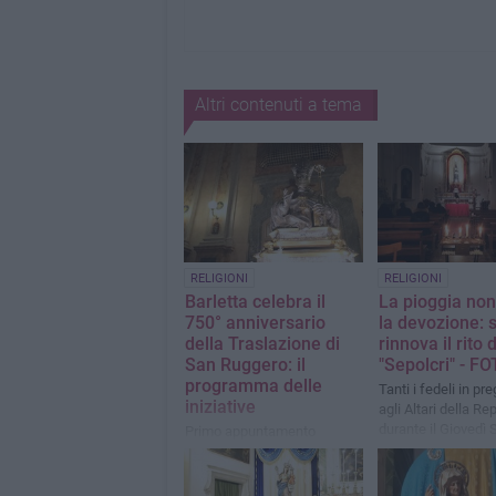
Altri contenuti a tema
RELIGIONI
RELIGIONI
Barletta celebra il
La pioggia no
750° anniversario
la devozione: s
della Traslazione di
rinnova il rito 
San Ruggero: il
"Sepolcri" - F
programma delle
Tanti i fedeli in pr
iniziative
agli Altari della Re
durante il Giovedì 
Primo appuntamento
venerdì 24 aprile