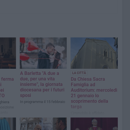
A Barletta "A due a
LA CITTÀ
due, per una vita
n ferma
Da Chiesa Sacra
insieme", la giornata
i
Famiglia ad
diocesana per i futuri
dei
Auditorium: mercoledì
sposi
OTO
21 gennaio lo
scoprimento della
In programma il 15 febbraio
eghiera
targa
posizione
Santo
L'immobile è affidato
all'Ambulatorio popolare
ODV e all'Associazione
musicale bandistica "La