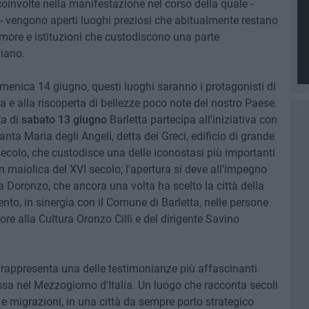
 coinvolte nella manifestazione nel corso della quale -
 - vengono aperti luoghi preziosi che abitualmente restano
 dimore e istituzioni che custodiscono una parte
liano.
omenica 14 giugno, questi luoghi saranno i protagonisti di
a e alla riscoperta di bellezze poco note del nostro Paese.
ta di
sabato 13 giugno
Barletta partecipa all'iniziativa con
anta Maria degli Angeli, detta dei Greci, edificio di grande
I secolo, che custodisce una delle iconostasi più importanti
 maiolica del XVI secolo; l'apertura si deve all'impegno
a Doronzo, che ancora una volta ha scelto la città della
ento, in sinergia con il Comune di Barletta, nelle persone
re alla Cultura Oronzo Cilli e del dirigente Savino
ci rappresenta una delle testimonianze più affascinanti
sa nel Mezzogiorno d'Italia. Un luogo che racconta secoli
e e migrazioni, in una città da sempre porto strategico