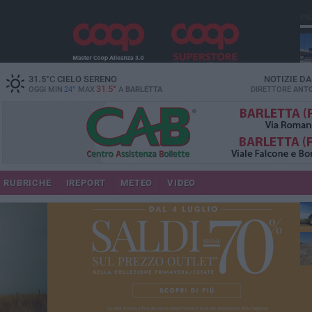
PI
31.5
°C
CIELO SERENO
NOTIZIE D
31.5°
OGGI MIN
24°
MAX
A
BARLETTA
DIRETTORE
ANTO
RUBRICHE
IREPORT
METEO
VIDEO