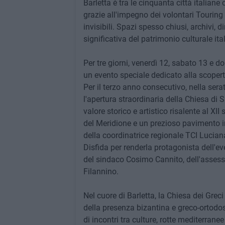
Barletta è tra le cinquanta città italiane
grazie all'impegno dei volontari Touring
invisibili. Spazi spesso chiusi, archivi,
significativa del patrimonio culturale ita
Per tre giorni, venerdì 12, sabato 13 e d
un evento speciale dedicato alla scopert
Per il terzo anno consecutivo, nella sera
l'apertura straordinaria della Chiesa di S
valore storico e artistico risalente al XI
del Meridione e un prezioso pavimento in
della coordinatrice regionale TCI Lucian
Disfida per renderla protagonista dell'ev
del sindaco Cosimo Cannito, dell'assesso
Filannino.
Nel cuore di Barletta, la Chiesa dei Gre
della presenza bizantina e greco-ortodos
di incontri tra culture, rotte mediterrane