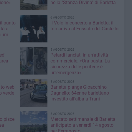
ione»
nella "Stanza Divina" di Barletta
6 AGOSTO 2026
il punto
Il Volo in concerto a Barletta: il
ità a
trio arriva al Fossato del Castello
mium
5 AGOSTO 2026
edì
Petardi lanciati in un'attività
area
commerciale: «Ora basta. La
sicurezza delle periferie è
un'emergenza»
5 AGOSTO 2026
sito web
Barletta piange Gioacchino
o verde
Dagnello: 64enne barlettano
investito all'alba a Trani
5 AGOSTO 2026
colpisce
Mercato settimanale di Barletta
ea
anticipato a venerdì 14 agosto
per Ferragosto