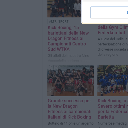
Barletta, il su
ALTRI SPORT
della Gym Olim
Kick Boxing, 15
Federkombat
barlettani della New
Dragon Fitness ai
A Gioia del Colle la
Campionati Centro
partecipazione di 5
Sud WTKA
di diverse società 
della regione
Gli atleti del maestro Nino
Vaccariello portano a casa
14 medaglie d'oro
Grande successo per
Kick Boxing, a
la New Dragon
Severo ottimi r
Fitness ai campionati
per la Federico 
italiani di Kick Boxing
Barletta
Bottino di 11 ori e un argento
Numerose medaglie