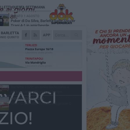
Ù LETTI QUESTA SETTIMANA
SABATO 1 AGOSTO
Poker di Da Silva, Barletta batte Soccer
Trani 4-1 in amichevole
A
BARLETTA
VENERDÌ 31 LUGLIO
APP
Serie C Sky Wifi: fissate date e orari delle
NIO QUINTO
prime otto giornate di campionato.
VENERDÌ 31 LUGLIO
Il calcio italiano piange l'immenso Franco
Baresi
GIOVEDÌ 6 AGOSTO
Addio a mister Marchioro. L'uomo del
Barletta in B
VENERDÌ 31 LUGLIO
Barletta 1922: un avvio tostissimo e
affascinante allo stesso tempo
MERCOLEDÌ 29 LUGLIO
Serie C, Barletta inserito nel girone C