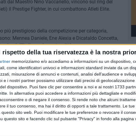
lenati dal Maestro Nino Vaccariello, vincono sul ring del
) il Prestige Fighter, in cui combattono Atleti Elite.
eo più prestigioso della competizione per categoria,
ori sono: Mennea Daniele, Ene Alexia e Dicataldo Concetta,
giro dall'Italia per la nostra città.
l rispetto della tua riservatezza è la nostra prior
artner
memorizziamo e/o accediamo a informazioni su un dispositivo, c
ali, come identificatori univoci e informazioni standard inviate da un di
zzati, misurazione di annunci e contenuti, analisi dell'audience e svilupp
i e i nostri partner possiamo utilizzare dati precisi di geolocalizzazione 
del dispositivo. Puoi fare clic per consentire a noi e ai nostri 1733 partn
critte. In alternativa puoi accedere a informazioni più dettagliate e modif
acconsentire o di negare il consenso.
Si rende noto che alcuni trattamen
e il tuo consenso, ma hai il diritto di opporti a tale trattamento. Le tue
 questo sito web. Puoi modificare le tue preferenze o revocare il conse
questo sito e facendo clic sul pulsante "Privacy" in fondo alla pagina