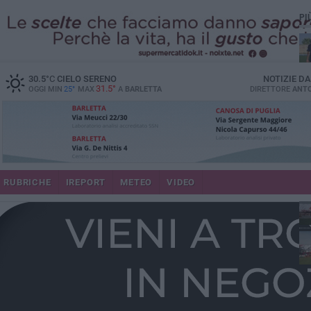
PI
30.5
°C
CIELO SERENO
NOTIZIE D
31.5°
OGGI MIN
25°
MAX
A
BARLETTA
DIRETTORE
ANTO
RUBRICHE
IREPORT
METEO
VIDEO