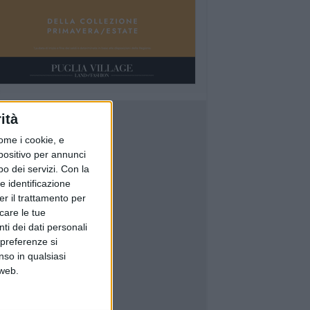
ità
ome i cookie, e
spositivo per annunci
o dei servizi.
Con la
e identificazione
er il trattamento per
icare le tue
ti dei dati personali
 preferenze si
nso in qualsiasi
 web.