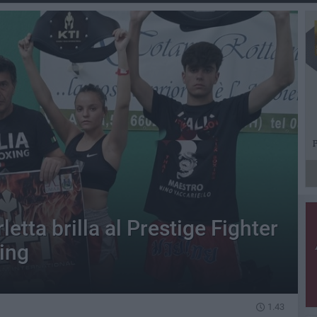
etta brilla al Prestige Fighter
xing
1.43