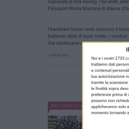
nazionale di kick boxing. I tre atleti, al
Palasport Monte Marcone di Atessa (Chieti
I barlettani hanno vinto ciascuno il torn
battendo atleti di buon livello. I vincit
che continuano a portare soddisfazioni in 
I
KICK BOXING
Noi e i nostri 1733
p
trattiamo dati person
e contenuti personali
tua autorizzazione no
tramite la scansione 
le finalità sopra des
preferenze prima di 
possono non richieder
Altri contenuti a tema
applicheranno solo a
momento tornando su 