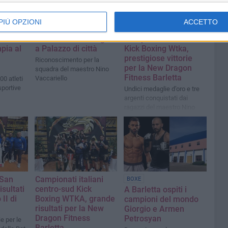
PIÙ OPZIONI
ACCETTO
ccesso
La Team New Dragon
Campionati Italiani
pia al
a Palazzo di città
Kick Boxing Wtka,
prestigiose vittorie
Riconoscimento per la
per la New Dragon
squadra del maestro Nino
Fitness Barletta
Vaccariello
00 atleti
sportive
Undici medaglie d’oro e tre
argenti conquistati dai
ragazzi del maestro Nino
Gaetano Vaccariello
 San
Campionati italiani
BOXE
isultati
centro-sud Kick
A Barletta ospiti i
II di
Boxing WTKA, grande
campioni del mondo
risultati per la New
Giorgio e Armen
Dragon Fitness
Petrosyan
 per le
Barletta