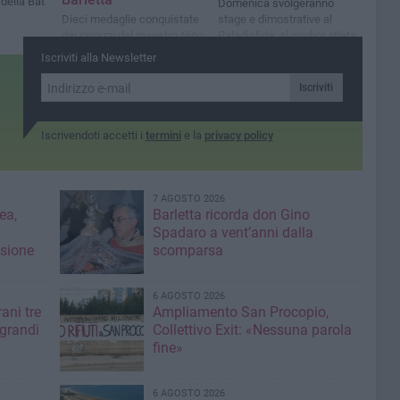
 della Bat
Domenica svolgeranno
Dieci medaglie conquistate
stage e dimostrative al
dai ragazzi del maestro Nino
Paladisfida: al miglior atleta
Vaccariello
andrà il trofeo dedicato a
Iscriviti alla Newsletter
Willy Monteiro Duarte
Iscriviti
Iscrivendoti accetti i
termini
e la
privacy policy
7 AGOSTO 2026
ea,
Barletta ricorda don Gino
Spadaro a vent’anni dalla
isione
scomparsa
6 AGOSTO 2026
ani tre
Ampliamento San Procopio,
 grandi
Collettivo Exit: «Nessuna parola
fine»
6 AGOSTO 2026