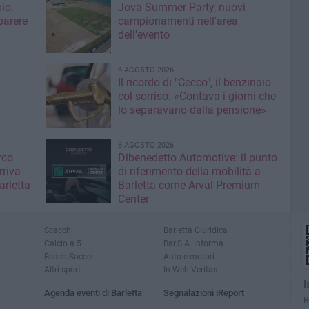
io,
Jova Summer Party, nuovi
parere
campionamenti nell'area
dell'evento
6 AGOSTO 2026
.
Il ricordo di "Cecco", il benzinaio
col sorriso: «Contava i giorni che
lo separavano dalla pensione»
6 AGOSTO 2026
rco
Dibenedetto Automotive: il punto
rriva
di riferimento della mobilità a
arletta
Barletta come Arval Premium
Center
Scacchi
Barletta Giuridica
Calcio a 5
Bar.S.A. informa
Beach Soccer
Auto e motori
Altri sport
In Web Veritas
I
Agenda eventi di Barletta
Segnalazioni iReport
R