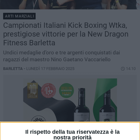
ARTI MARZIALI
Campionati Italiani Kick Boxing Wtka,
prestigiose vittorie per la New Dragon
Fitness Barletta
Undici medaglie d’oro e tre argenti conquistati dai
ragazzi del maestro Nino Gaetano Vaccariello
BARLETTA -
LUNEDÌ 17 FEBBRAIO 2025
14.10
Il rispetto della tua riservatezza è la
nostra priorità