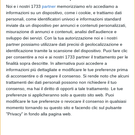
Noi e i nostri 1733
partner
memorizziamo e/o accediamo a
informazioni su un dispositivo, come i cookie, e trattiamo dati
personali, come identificatori univoci e informazioni standard
inviate da un dispositivo per annunci e contenuti personalizzati,
46
misurazione di annunci e contenuti, analisi dell'audience e
sviluppo dei servizi.
Con la tua autorizzazione noi e i nostri
partner possiamo utilizzare dati precisi di geolocalizzazione e
identificazione tramite la scansione del dispositivo. Puoi fare clic
Notevoli successi per gli atleti barlettani della New Dragon
per consentire a noi e ai nostri 1733 partner il trattamento per le
Fitness Barletta che hanno conquistato undici ori e tre
finalità sopra descritte. In alternativa puoi accedere a
argenti al torneo dei Campionati Italiani Centro Sud di Kick
informazioni più dettagliate e modificare le tue preferenze prima
Boxing WTKA 2025, valevoli per la finalissima assoluta dei
di acconsentire o di negare il consenso.
Si rende noto che alcuni
Campionati Italiani.
trattamenti dei dati personali possono non richiedere il tuo
La maratona di arti marziali si è svolta il 15 e 16 Febbraio
consenso, ma hai il diritto di opporti a tale trattamento. Le tue
preferenze si applicheranno solo a questo sito web. Puoi
presso il Palasport "Falcone e Borsellino" di San Severo e ha
modificare le tue preferenze o revocare il consenso in qualsiasi
visto la partecipazione di circa 400 atleti venuti da ogni parte
momento tornando su questo sito e facendo clic sul pulsante
del centro-sud.
"Privacy" in fondo alla pagina web.
"È stata una gara davvero emozionante. Combattere nella
Federazione WTKA, considerata a livello internazionale, è un