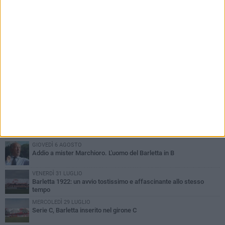
PIÙ LETTI QUESTA SETTIMANA
SABATO 1 AGOSTO
Poker di Da Silva, Barletta batte Soccer Trani 4-1 in amichevole
VENERDÌ 31 LUGLIO
Serie C Sky Wifi: fissate date e orari delle prime otto giornate di
campionato.
VENERDÌ 31 LUGLIO
Il calcio italiano piange l'immenso Franco Baresi
GIOVEDÌ 6 AGOSTO
Addio a mister Marchioro. L'uomo del Barletta in B
VENERDÌ 31 LUGLIO
Barletta 1922: un avvio tostissimo e affascinante allo stesso
tempo
MERCOLEDÌ 29 LUGLIO
Serie C, Barletta inserito nel girone C