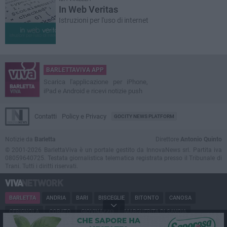
In Web Veritas
Istruzioni per l'uso di internet
BARLETTAVIVA APP
Scarica l'applicazione per iPhone,
iPad e Android e ricevi notizie push
Contatti
Policy e Privacy
GOCITY NEWS PLATFORM
Notizie da
Barletta
Direttore
Antonio Quinto
© 2001-2026 BarlettaViva è un portale gestito da InnovaNews srl. Partita iva
08059640725. Testata giornalistica telematica registrata presso il Tribunale di
Trani. Tutti i diritti riservati.
BARLETTA
ANDRIA
BARI
BISCEGLIE
BITONTO
CANOSA
CERIGNOLA
CORATO
GIOVINAZZO
MARGHERITA DI SAVOIA
MINERVINO
MODUGNO
MOLFETTA
PUGLIA
RUVO