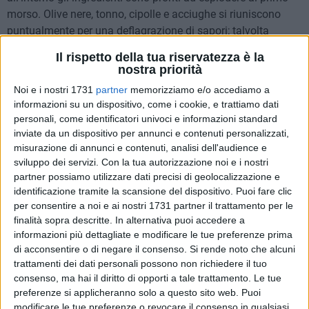
morso. Olive nere, tonno, cipolle e acciughe si riuniscono
puntualmente per una deflagrazione di sapori; talvolta
raggiunti-a seconda dell'invito-da uva sultanina o formaggio
Il rispetto della tua riservatezza è la
piccante. Ma partiamo dalla base:
nostra priorità
Noi e i nostri 1731
partner
memorizziamo e/o accediamo a
½ Kg di farina 00
informazioni su un dispositivo, come i cookie, e trattiamo dati
½ cucchiaio di sale fino
personali, come identificatori univoci e informazioni standard
½ cucchiaio di zucchero
inviate da un dispositivo per annunci e contenuti personalizzati,
3 cucchiai scarsi di olio Evo (extra vergine d'oliva)
misurazione di annunci e contenuti, analisi dell'audience e
sviluppo dei servizi.
Con la tua autorizzazione noi e i nostri
½ cubetto di lievito di birra
partner possiamo utilizzare dati precisi di geolocalizzazione e
Vino bianco q.b.
identificazione tramite la scansione del dispositivo. Puoi fare clic
per consentire a noi e ai nostri 1731 partner il trattamento per le
Nella conca della farina, lavorate lo zucchero, il sale, l'olio e
finalità sopra descritte. In alternativa puoi accedere a
a filo il vino bianco. Aggiungete il lievito e incorporate pian
informazioni più dettagliate e modificare le tue preferenze prima
piano la farina, finché l'impasto non diventa setoso e
di acconsentire o di negare il consenso.
Si rende noto che alcuni
morbido. Formate due sfere e con il palmo della mano
trattamenti dei dati personali possono non richiedere il tuo
consenso, ma hai il diritto di opporti a tale trattamento. Le tue
incidetevi una piccola croce (segno apotropaico che,
preferenze si applicheranno solo a questo sito web. Puoi
anticamente, si credeva facesse crescere l'impasto per il
modificare le tue preferenze o revocare il consenso in qualsiasi