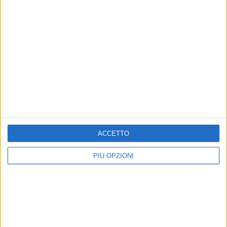
Altri contenuti a tema
Torta al vino
EVENTI
A scuola con gusto. Expo
Dalla cantina al forno
arriva a Barletta con
Giovanni Rana
ACCETTO
"Buon appetito Mondo" educa i più
piccoli alla sana alimentazione
PIÙ OPZIONI
TERRITORIO