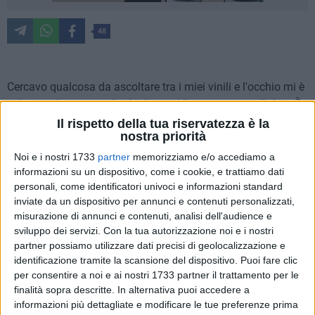
48
Cercavo qualcosa da ascoltare tra i miei vinili e l'occhio mi è
subito caduto su tre dischi disposti l'uno accanto all'altro. È
una trilogia musicale realizzata tra il 2009 e il 2016 che
Il rispetto della tua riservatezza è la
nostra priorità
rientra nel macrocosmo della IDM (Intelligent Dance Music)
e che nasce dalla collaborazione tra i tre artisti berlinesi
Noi e i nostri 1733
partner
memorizziamo e/o accediamo a
Sascha Ring e il duo Sebastian Szary - Gernot Bronsert,
informazioni su un dispositivo, come i cookie, e trattiamo dati
personali, come identificatori univoci e informazioni standard
meglio noti - rispettivamente - come Apparat e Modeselektor.
inviate da un dispositivo per annunci e contenuti personalizzati,
misurazione di annunci e contenuti, analisi dell'audience e
Assieme formano i Moderat e la trilogia di cui parlo è
sviluppo dei servizi.
Con la tua autorizzazione noi e i nostri
formata dagli album "I", "II" e "III". Prima di entrare nel vivo
partner possiamo utilizzare dati precisi di geolocalizzazione e
dell'analisi dei tre album dobbiamo, però, definire cosa sia
identificazione tramite la scansione del dispositivo. Puoi fare clic
l'IDM: diffusasi nei primi anni '90, si riferisce ad un genere
per consentire a noi e ai nostri 1733 partner il trattamento per le
musicale poco incline alla trasmissione radiofonica, pregno
finalità sopra descritte. In alternativa puoi accedere a
informazioni più dettagliate e modificare le tue preferenze prima
di virtuosismi ritmici e sonori e dalla maggiore propensione