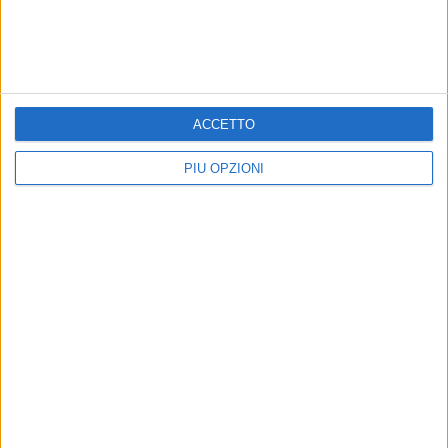
Iscriviti alla Newsletter
ACCETTO
Iscriviti
PIÙ OPZIONI
Iscrivendoti accetti i
termini
e la
privacy policy
Altri contenuti a tema
EVENTI
EVENTI
Barletta, musica e
K-Pop Revolution Tribute