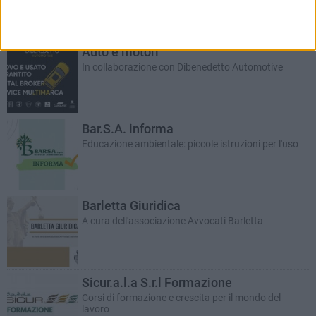
RUBRICHE AGGIORNATE DI RECENTE
Auto e motori
In collaborazione con Dibenedetto Automotive
Bar.S.A. informa
Educazione ambientale: piccole istruzioni per l'uso
Barletta Giuridica
A cura dell'associazione Avvocati Barletta
Sicur.a.l.a S.r.l Formazione
Corsi di formazione e crescita per il mondo del
lavoro