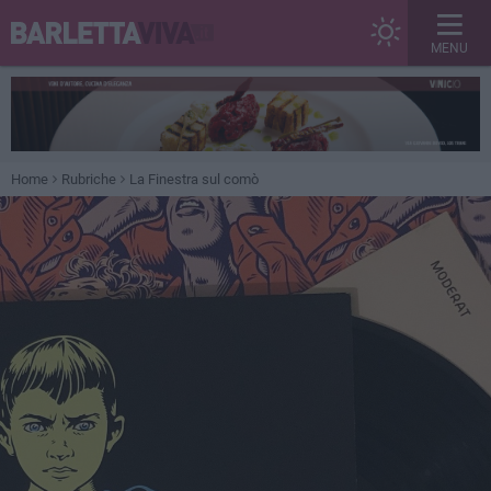
MENU
Home
Rubriche
La Finestra sul comò