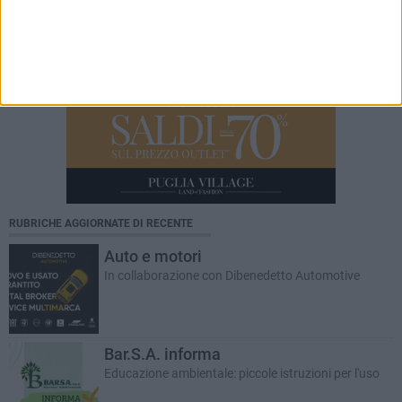
RUBRICHE AGGIORNATE DI RECENTE
Auto e motori
In collaborazione con Dibenedetto Automotive
Bar.S.A. informa
Educazione ambientale: piccole istruzioni per l'uso