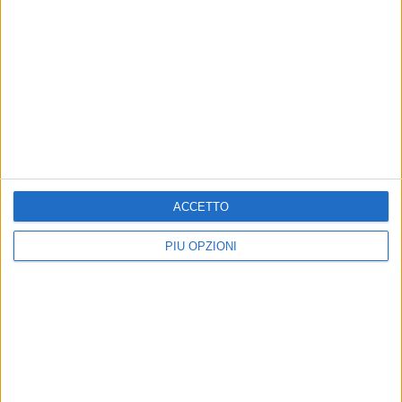
Partitura 35
1 MARZO 2014
Partitura 34
15 GENNAIO 2014
Partitura 33
4 DICEMBRE 2013
Partitura 32
ACCETTO
PIÙ OPZIONI