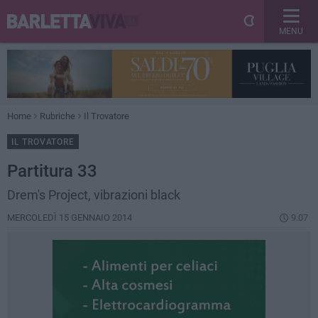
MENU
Home
Rubriche
Il Trovatore
IL TROVATORE
Partitura 33
Drem's Project, vibrazioni black
MERCOLEDÌ 15 GENNAIO 2014
9.07