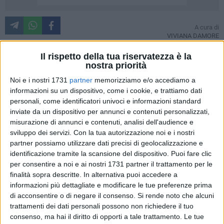
A cura di
VIVIANA DAMORE
Il rispetto della tua riservatezza è la
nostra priorità
Lo scorso gennaio avevamo intravisto un sosia di Van Gogh
Noi e i nostri 1731
partner
memorizziamo e/o accediamo a
a Barletta: il folle revival del genio vagava indisturbato tra le
informazioni su un dispositivo, come i cookie, e trattiamo dati
antichità del Palazzo della Marra. Alcuni scatti del novello
personali, come identificatori univoci e informazioni standard
Van Gogh in salsa barlettana erano stati postati sul profilo
inviate da un dispositivo per annunci e contenuti personalizzati,
Facebook dell'assessore alle politiche culturali del Comune
misurazione di annunci e contenuti, analisi dell'audience e
sviluppo dei servizi.
Con la tua autorizzazione noi e i nostri
di Barletta, Giusy Caroppo. In quei giorni infatti, nell'atrio e
partner possiamo utilizzare dati precisi di geolocalizzazione e
nelle sale del palazzo, venivano girate alcune scene del
identificazione tramite la scansione del dispositivo. Puoi fare clic
videoclip del brano musicale
"Tu sei pazzo mica Van Gogh",
per consentire a noi e ai nostri 1731 partner il trattamento per le
incluso nell'ultimo lavoro discografico del cantautore e
finalità sopra descritte. In alternativa puoi accedere a
rapper nostrano Michele Salvemini, in arte
Caparezza
.
informazioni più dettagliate e modificare le tue preferenze prima
di acconsentire o di negare il consenso.
Si rende noto che alcuni
Qualche settimana fa è stato lanciato in rete il video del
trattamenti dei dati personali possono non richiedere il tuo
consenso, ma hai il diritto di opporti a tale trattamento. Le tue
nuovo singolo del cantante pugliese, ambientato proprio