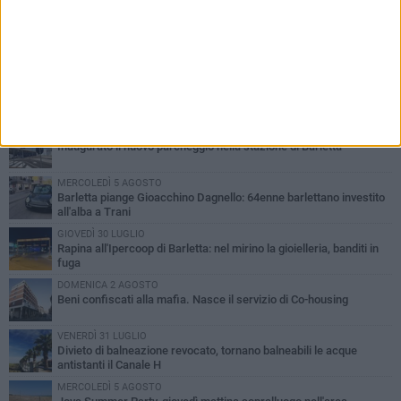
PIÙ LETTI QUESTA SETTIMANA
VENERDÌ 31 LUGLIO
Inaugurato il nuovo parcheggio nella stazione di Barletta
MERCOLEDÌ 5 AGOSTO
Barletta piange Gioacchino Dagnello: 64enne barlettano investito
all'alba a Trani
GIOVEDÌ 30 LUGLIO
Rapina all'Ipercoop di Barletta: nel mirino la gioielleria, banditi in
fuga
DOMENICA 2 AGOSTO
Beni confiscati alla mafia. Nasce il servizio di Co-housing
VENERDÌ 31 LUGLIO
Divieto di balneazione revocato, tornano balneabili le acque
antistanti il Canale H
MERCOLEDÌ 5 AGOSTO