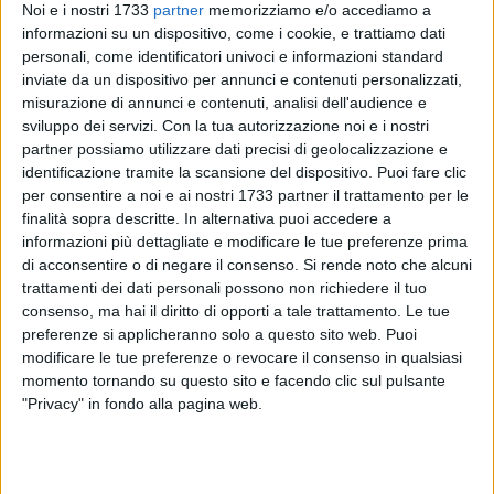
Noi e i nostri 1733
partner
memorizziamo e/o accediamo a
informazioni su un dispositivo, come i cookie, e trattiamo dati
personali, come identificatori univoci e informazioni standard
119
inviate da un dispositivo per annunci e contenuti personalizzati,
misurazione di annunci e contenuti, analisi dell'audience e
sviluppo dei servizi.
Con la tua autorizzazione noi e i nostri
partner possiamo utilizzare dati precisi di geolocalizzazione e
Il matrimonio di Michele Salvemini, in arte Caparezza, con la
identificazione tramite la scansione del dispositivo. Puoi fare clic
sua storica compagna Alba è stato sicuramente l'evento che
per consentire a noi e ai nostri 1733 partner il trattamento per le
ha attirato l'attenzione sui social e sul web nello scorso
finalità sopra descritte. In alternativa puoi accedere a
weekend: dopo la celebrazione del rito civile nel castello
informazioni più dettagliate e modificare le tue preferenze prima
di acconsentire o di negare il consenso.
Si rende noto che alcuni
svevo di Barletta, nella tarda mattinata di sabato, la coppia
trattamenti dei dati personali possono non richiedere il tuo
si è spostata in una nota location tra Molfetta e Giovinazzo
consenso, ma hai il diritto di opporti a tale trattamento. Le tue
per festeggiare con amici e parenti.
preferenze si applicheranno solo a questo sito web. Puoi
modificare le tue preferenze o revocare il consenso in qualsiasi
Diversi momenti di questo evento, comunque molto sentito
momento tornando su questo sito e facendo clic sul pulsante
anche dai molfettesi in quanto legati proprio all'artista, sono
"Privacy" in fondo alla pagina web.
stati filmati e pubblicati anche in diretta Facebook dal
gruppo "The Good Ole Boys" che ha suonato su richiesta di
Capa. La festa è durata diverse ore e ha incluso diversi