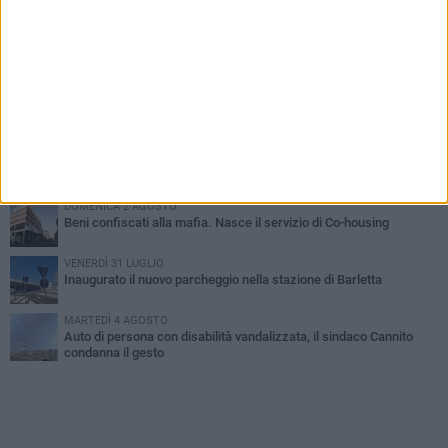
PIÙ LETTI QUESTA SETTIMANA
MERCOLEDÌ 5 AGOSTO
Barletta piange Gioacchino Dagnello: 64enne barlettano investito
all'alba a Trani
GIOVEDÌ 6 AGOSTO
Il ricordo di "Cecco", il benzinaio col sorriso: «Contava i giorni che
lo separavano dalla pensione»
MERCOLEDÌ 5 AGOSTO
Jova Summer Party, giovedì mattina sopralluogo nell'area
dell'evento
DOMENICA 2 AGOSTO
Beni confiscati alla mafia. Nasce il servizio di Co-housing
VENERDÌ 31 LUGLIO
Inaugurato il nuovo parcheggio nella stazione di Barletta
MARTEDÌ 4 AGOSTO
Auto di persona con disabilità vandalizzata, il sindaco Cannito
condanna il gesto