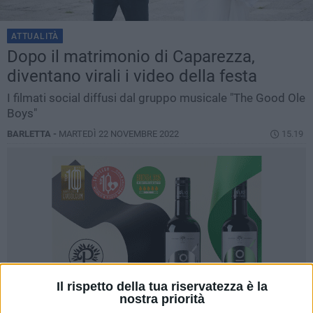
ATTUALITÀ
Dopo il matrimonio di Caparezza,
diventano virali i video della festa
I filmati social diffusi dal gruppo musicale "The Good Ole
Boys"
BARLETTA -
MARTEDÌ 22 NOVEMBRE 2022
15.19
Il rispetto della tua riservatezza è la
nostra priorità