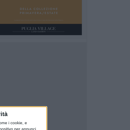
ità
ome i cookie, e
spositivo per annunci