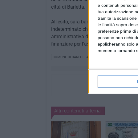
e contenuti personali
città di Barletta.
tua autorizzazione no
tramite la scansione 
All'esito, sarà bandito un concorso nazi
le finalità sopra des
indeterminato che saranno impiegati es
preferenze prima di 
amministrativa delle amministrazioni loca
possono non richieder
finanziare per l'assunzione delle nuove f
applicheranno solo a
momento tornando su 
COMUNE DI BARLETTA
Altri contenuti a tema