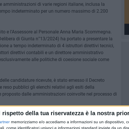
e amministrazioni di varie regioni italiane, inclusa la
a tempo indeterminato per un numero massimo di 2.200
to e l'Assessore al Personale Anna Maria Scommegna.
Delibera di Giunta n°13/2024) ha portato a presentare la
ne a tempo indeterminato di 4 istruttori direttivi tecnici,
ruttori direttivi contabili e un direttore amministrativo
esclusivamente alle politiche di coesione sociale come
delle candidature ricevute, è stato emesso il Decreto
eso pubblici gli elenchi relativi agli esiti della
e proposto dalle amministrazioni coinvolte nel processo di
l rispetto della tua riservatezza è la nostra prior
omune sono state ammesse dall'Agenzia della Coesione che
ettoriale con la graduatoria definitiva dopo la soluzione
artner
memorizziamo e/o accediamo a informazioni su un dispositivo, c
ali, come identificatori univoci e informazioni standard inviate da un di
li Enti esclusi e l'indicazione delle figure destinate alla