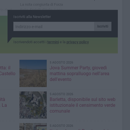
La nota congiunta di Forza
Italia, Fratelli d'Italia, Lega,
rio degli
Noi Moderati, Cannito
renotati,
Iscriviti alla Newsletter
Sindaco e Barletta al Centro
 in base
llo
Iscriviti
Iscrivendoti accetti i
termini
e la
privacy policy
5 AGOSTO 2026
ta: il
Jova Summer Party, giovedì
Castello
mattina sopralluogo nell'area
dell'evento
5 AGOSTO 2026
ità
Barletta, disponibile sul sito web
. La
istituzionale il censimento verde
comunale
5 AGOSTO 2026