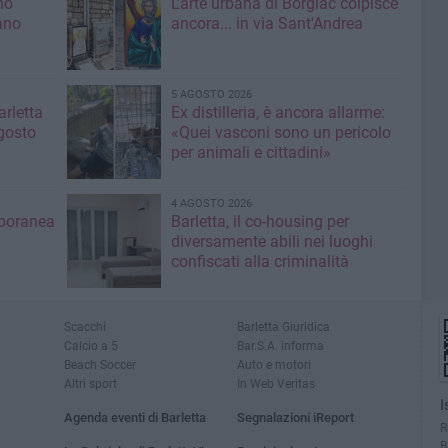
no
L'arte urbana di Borgiac colpisce
ano
ancora... in via Sant'Andrea
5 AGOSTO 2026
rletta
Ex distilleria, è ancora allarme:
gosto
«Quei vasconi sono un pericolo
per animali e cittadini»
4 AGOSTO 2026
mporanea
Barletta, il co-housing per
diversamente abili nei luoghi
confiscati alla criminalità
Scacchi
Barletta Giuridica
Calcio a 5
Bar.S.A. informa
Beach Soccer
Auto e motori
Altri sport
In Web Veritas
I
Agenda eventi di Barletta
Segnalazioni iReport
R
B