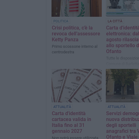
POLITICA
LA CITTÀ
Crisi politica, c’è la
Carta d'identit
revoca dell’assessore
elettronica: da
Ketty Panza
agosto rilascia
allo sportello d
Primo scossone interno al
Ofanto
centrodestra
Tutte le disposizion
Comune di Barlett
ATTUALITÀ
ATTUALITÀ
Carta d'identità
Servizi demogr
cartacea valida in
nuova distribu
Italia fino al 31
degli sportelli
gennaio 2027
anagrafici tra 
Ofanto e Viale
Non potrà essere utilizzata