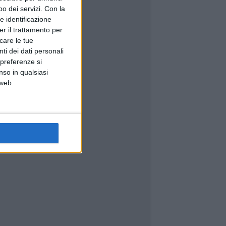
o dei servizi.
Con la
e identificazione
er il trattamento per
icare le tue
ti dei dati personali
 preferenze si
nso in qualsiasi
 web.