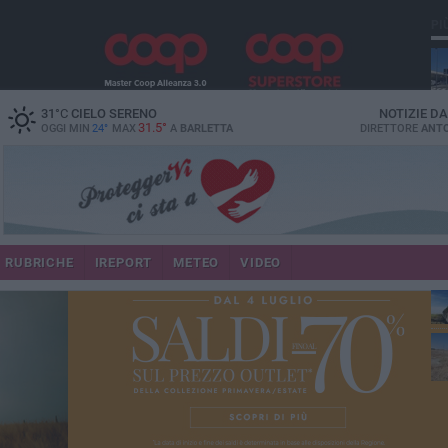
PI
31
°C
CIELO SERENO
NOTIZIE D
31.5°
OGGI MIN
24°
MAX
A
BARLETTA
DIRETTORE
ANTO
RUBRICHE
IREPORT
METEO
VIDEO