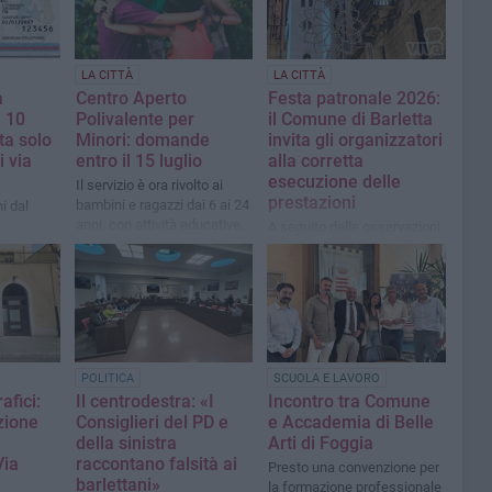
LA CITTÀ
LA CITTÀ
à
Centro Aperto
Festa patronale 2026:
l 10
Polivalente per
il Comune di Barletta
ta solo
Minori: domande
invita gli organizzatori
i via
entro il 15 luglio
alla corretta
esecuzione delle
Il servizio è ora rivolto ai
prestazioni
bambini e ragazzi dai 6 ai 24
i dal
anni, con attività educative,
a
A seguito delle osservazioni
di supporto scolastico e
pervenute da alcuni
socializzazione
cittadini, il Comune ha
richiesto al Comitato
organizzatore di intervenire
sulle criticità emerse
POLITICA
SCUOLA E LAVORO
afici:
Il centrodestra: «I
Incontro tra Comune
zione
Consiglieri del PD e
e Accademia di Belle
della sinistra
Arti di Foggia
Via
raccontano falsità ai
Presto una convenzione per
barlettani»
la formazione professionale