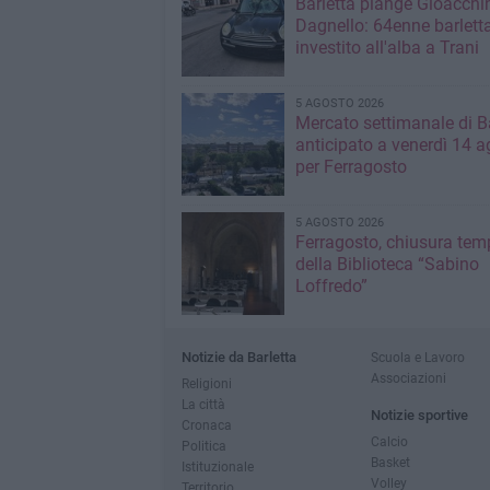
Barletta piange Gioacchi
Dagnello: 64enne barlett
investito all'alba a Trani
5 AGOSTO 2026
Mercato settimanale di Ba
anticipato a venerdì 14 a
per Ferragosto
5 AGOSTO 2026
Ferragosto, chiusura te
della Biblioteca “Sabino
Loffredo”
Notizie da Barletta
Scuola e Lavoro
Associazioni
Religioni
La città
Notizie sportive
Cronaca
Calcio
Politica
Basket
Istituzionale
Volley
Territorio