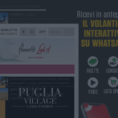
Ù LETTI QUESTA SETTIMANA
VENERDÌ 31 LUGLIO
Inaugurato il nuovo parcheggio nella
stazione di Barletta
A
BARLETTA
MERCOLEDÌ 5 AGOSTO
APP
Barletta piange Gioacchino Dagnello:
NIO QUINTO
64enne barlettano investito all'alba a Trani
GIOVEDÌ 30 LUGLIO
Rapina all'Ipercoop di Barletta: nel mirino la
gioielleria, banditi in fuga
DOMENICA 2 AGOSTO
Beni confiscati alla mafia. Nasce il servizio
di Co-housing
VENERDÌ 31 LUGLIO
Divieto di balneazione revocato, tornano
balneabili le acque antistanti il Canale H
MERCOLEDÌ 5 AGOSTO
Jova Summer Party, giovedì mattina
sopralluogo nell'area dell'evento