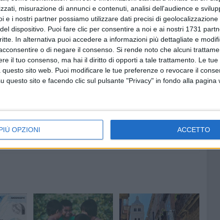
zzati, misurazione di annunci e contenuti, analisi dell'audience e svilupp
i e i nostri partner possiamo utilizzare dati precisi di geolocalizzazione 
del dispositivo. Puoi fare clic per consentire a noi e ai nostri 1731 partn
onale per l'assunzione di funzionari a tempo
critte. In alternativa puoi accedere a informazioni più dettagliate e modif
clusivamente al rafforzamento della capacità
acconsentire o di negare il consenso.
Si rende noto che alcuni trattamen
li. L'Agenzia della Coesione garantirà le risorse
e il tuo consenso, ma hai il diritto di opporti a tale trattamento. Le tue
igure professionali fino al termine del 2029.
 questo sito web. Puoi modificare le tue preferenze o revocare il conse
questo sito e facendo clic sul pulsante "Privacy" in fondo alla pagina
PIÙ OPZIONI
ACCETTO