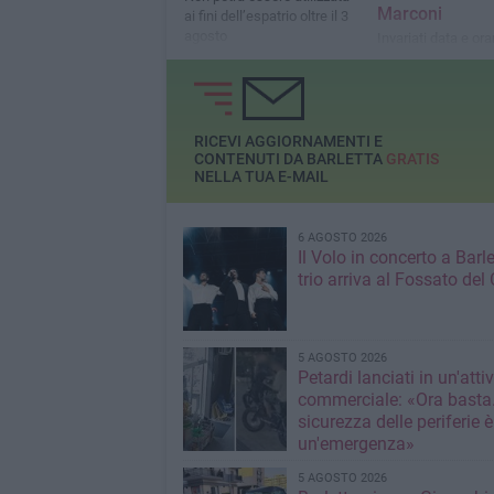
Marconi
ai fini dell’espatrio oltre il 3
agosto
Invariati data e ora
appuntamenti già p
ma cambia la sede
al numero di sporte
assegnato
RICEVI AGGIORNAMENTI E
CONTENUTI DA BARLETTA
GRATIS
NELLA TUA E-MAIL
6 AGOSTO 2026
Il Volo in concerto a Barlet
trio arriva al Fossato del 
5 AGOSTO 2026
Petardi lanciati in un'attiv
commerciale: «Ora basta
sicurezza delle periferie è
un'emergenza»
5 AGOSTO 2026