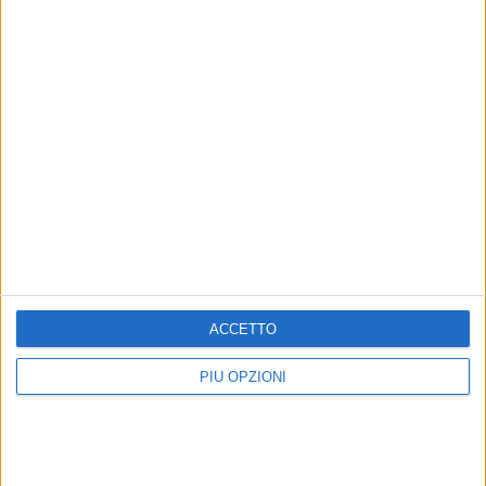
ACCETTO
Altri contenuti a tema
PIÙ OPZIONI