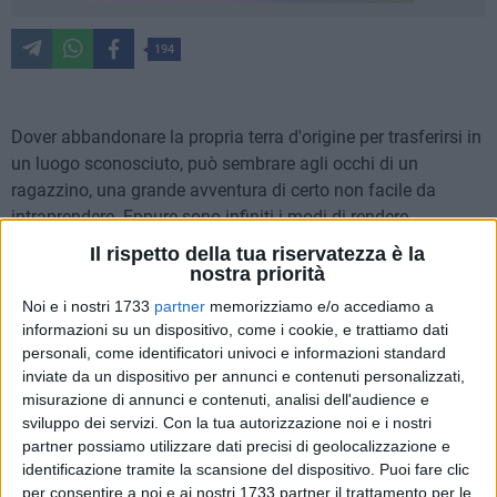
194
Dover abbandonare la propria terra d'origine per trasferirsi in
un luogo sconosciuto, può sembrare agli occhi di un
ragazzino, una grande avventura di certo non facile da
intraprendere. Eppure sono infiniti i modi di rendere
quest'allontanamento più prolifico di quanto possa
Il rispetto della tua riservatezza è la
sembrare nei primi tempi. L'arte – in particolare la musica –
nostra priorità
è senza dubbio, uno di questi. Affidare alla poesia poi messa
Noi e i nostri 1733
partner
memorizziamo e/o accediamo a
in musica ogni genere di sentimento o sensazione è forse
informazioni su un dispositivo, come i cookie, e trattiamo dati
uno degli istinti che da sempre accompagnano l'uomo nel
personali, come identificatori univoci e informazioni standard
suo quotidiano tentativo di affrontare la realtà che lo
inviate da un dispositivo per annunci e contenuti personalizzati,
misurazione di annunci e contenuti, analisi dell'audience e
circondi.
sviluppo dei servizi.
Con la tua autorizzazione noi e i nostri
partner possiamo utilizzare dati precisi di geolocalizzazione e
Scrivere testi affidandosi all'immaginazione in tutte le sue
identificazione tramite la scansione del dispositivo. Puoi fare clic
sfaccettature, mescolandola con passione e dedizione, al
per consentire a noi e ai nostri 1733 partner il trattamento per le