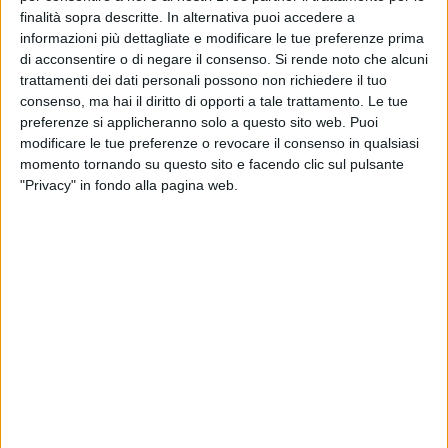
fine di "donare" una parte di sé agli altri, sembrerebbe la via
finalità sopra descritte. In alternativa puoi accedere a
imboccata da "
Rogo"
, nome d'arte del rapper emergente
informazioni più dettagliate e modificare le tue preferenze prima
classe 1997, originario di Barletta ma attualmente residente
di acconsentire o di negare il consenso.
Si rende noto che alcuni
trattamenti dei dati personali possono non richiedere il tuo
a Barona (MI),
Felice Piscicelli.
consenso, ma hai il diritto di opporti a tale trattamento. Le tue
preferenze si applicheranno solo a questo sito web. Puoi
Perché hai scelto proprio "Rogo" come tuo nome d'arte?
modificare le tue preferenze o revocare il consenso in qualsiasi
«Stavo vivendo un periodo non proprio facile, fatto di litigi
momento tornando su questo sito e facendo clic sul pulsante
con i miei genitori, incomprensioni con i miei amici e la fine
"Privacy" in fondo alla pagina web.
della mia prima storia seria con una ragazza. Di ritorno
verso casa, mi è capitato di passare davanti ad un campo
che, a causa del caldo, aveva preso fuoco. Ho intravisto una
connessione tra quel fuoco ed il mio stato d'animo. È stato
in quel momento che ho deciso che mi sarei chiamato
"Rogo"». Un intimo collegamento con il mondo circostante e
la voglia di manifestare il proprio dolore sarebbero dunque
alla base dell'ispirazione che gli ha permesso, a soli sedici
anni, di comporre il primo testo rap.
Durante le tue serate indossi sempre la maglia biancorossa