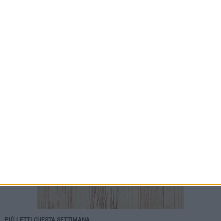
Ex Convento di Sant'Andrea, Calabrese e
Cardone: «Sviluppare una nuova visione sul
mare per Barletta»
7 AGOSTO 2026
Barletta ricorda don Gino Spadaro a vent’anni
dalla scomparsa
PIÙ LETTI QUESTA SETTIMANA