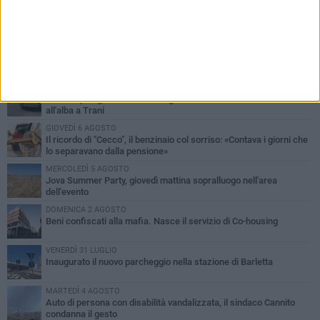
PIÙ LETTI QUESTA SETTIMANA
MERCOLEDÌ 5 AGOSTO
Barletta piange Gioacchino Dagnello: 64enne barlettano investito
all'alba a Trani
GIOVEDÌ 6 AGOSTO
Il ricordo di "Cecco", il benzinaio col sorriso: «Contava i giorni che
lo separavano dalla pensione»
MERCOLEDÌ 5 AGOSTO
Jova Summer Party, giovedì mattina sopralluogo nell'area
dell'evento
DOMENICA 2 AGOSTO
Beni confiscati alla mafia. Nasce il servizio di Co-housing
VENERDÌ 31 LUGLIO
Inaugurato il nuovo parcheggio nella stazione di Barletta
MARTEDÌ 4 AGOSTO
Auto di persona con disabilità vandalizzata, il sindaco Cannito
condanna il gesto