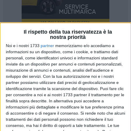
Il rispetto della tua riservatezza è la
nostra priorità
Noi e i nostri 1733
partner
memorizziamo e/o accediamo a
informazioni su un dispositivo, come i cookie, e trattiamo dati
personali, come identificatori univoci e informazioni standard
«Sono d'accordo con la CGIL: le vertenze si affrontano e si
inviate da un dispositivo per annunci e contenuti personalizzati,
risolvono nelle sedi opportune, attraverso il confronto
misurazione di annunci e contenuti, analisi dell'audience e
formale, i tavoli di trattativa e il rispetto delle relazioni
sviluppo dei servizi.
Con la tua autorizzazione noi e i nostri
sindacali, non continuando a pubblicare fatti da verificare
partner possiamo utilizzare dati precisi di geolocalizzazione e
identificazione tramite la scansione del dispositivo. Puoi fare clic
oppure - come mi viene riferito - registrando sul cellulare il
per consentire a noi e ai nostri 1733 partner il trattamento per le
confronto sindacale tra la Responsabile del CdA Bar.S.A. e il
finalità sopra descritte. In alternativa puoi accedere a
Segretario provinciale della CGIL per poi, da parte di costui,
informazioni più dettagliate e modificare le tue preferenze prima
farlo ascoltare come un trofeo da esibire quale
di acconsentire o di negare il consenso.
Si rende noto che alcuni
dimostrazione del proprio machismo seduttivo e sindacale
trattamenti dei dati personali possono non richiedere il tuo
(a mio avviso cosa grave che se vera dovrebbe avere risvolti
consenso, ma hai il diritto di opporti a tale trattamento. Le tue