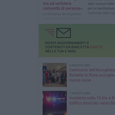
ma ad un’intera
tutti i comuni della
comunità di persone»
per la manifestazi
nazionale della Cgi
La vicinanza del segretario
generale Michele Valente a
Di Bari
RICEVI AGGIORNAMENTI E
CONTENUTI DA BARLETTA
GRATIS
NELLA TUA E-MAIL
8 AGOSTO 2026
Cerimonia dell'Accoglienz
Barletta in Rosa accoglie
nuove socie
7 AGOSTO 2026
Incidente sulla 16 bis a Ba
traffico bloccato verso Ba