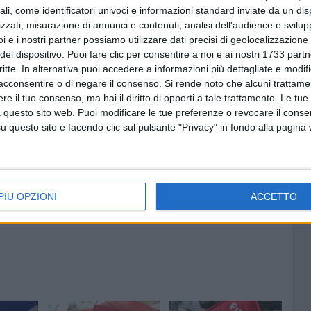
ali, come identificatori univoci e informazioni standard inviate da un di
 alla Barsa e anche al Sindaco per chiedere la
zzati, misurazione di annunci e contenuti, analisi dell'audience e svilupp
i e i nostri partner possiamo utilizzare dati precisi di geolocalizzazione 
 per fare chiarezza su somme già erogate e su criteri
del dispositivo. Puoi fare clic per consentire a noi e ai nostri 1733 partn
ale, da condividere con i sindacati, per stabilire criteri
critte. In alternativa puoi accedere a informazioni più dettagliate e modif
ualunque forma di incentivo o trattamento di fine rapporto.
acconsentire o di negare il consenso.
Si rende noto che alcuni trattamen
nche di avviare controlli e verifiche, diffidando nel
e il tuo consenso, ma hai il diritto di opporti a tale trattamento. Le tue
e nella missiva – dal proseguire con erogazioni ad
 questo sito web. Puoi modificare le tue preferenze o revocare il conse
collettiva e trasparente".
questo sito e facendo clic sul pulsante "Privacy" in fondo alla pagina
PIÙ OPZIONI
ACCETTO