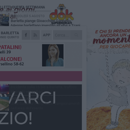
Ù LETTI QUESTA SETTIMANA
MERCOLEDÌ 5 AGOSTO
Barletta piange Gioacchino Dagnello:
64enne barlettano investito all'alba a Trani
A
BARLETTA
GIOVEDÌ 6 AGOSTO
APP
Il ricordo di "Cecco", il benzinaio col
NIO QUINTO
sorriso: «Contava i giorni che lo
paravano dalla pensione»
MERCOLEDÌ 5 AGOSTO
Jova Summer Party, giovedì mattina
sopralluogo nell'area dell'evento
DOMENICA 2 AGOSTO
Beni confiscati alla mafia. Nasce il servizio
di Co-housing
VENERDÌ 7 AGOSTO
Incidente sulla 16 bis a Barletta, traffico
bloccato verso Bari
GIOVEDÌ 6 AGOSTO
Jova Summer Party, nuovi campionamenti
nell'area dell'evento