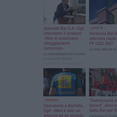
Querelle Bar.S.A.-Cgil,
LA CITTÀ
interviene il sindaco:
Vertenza Bar.S
«Non si assumano
ulteriore replic
atteggiamenti
FP CGIL BAT
rancorosi»
La nota ufficiale di
Le considerazioni di Cannito
in una nota ufficiale.
«Confermo all'avvocatessa
Alessia De Finis la mia
fiducia»
“Democrazia a
CRONACA
lavoro”, dieci 
Sparatoria a Barletta,
dalla Bat per
Cgil: «Non è solo un
attacco ad un singolo
Partiranno il 25 ot