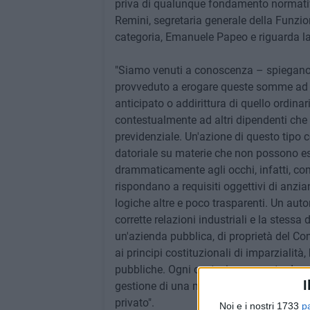
priva di qualunque fondamento normativo
Remini, segretaria generale della Funzion
categoria, Emanuele Papeo e riguarda la 
"Siamo venuti a conoscenza – spiegano 
provveduto a erogare queste somme ad a
anticipato o addirittura di quello ordina
contestualmente ad altri dipendenti che
previdenziale. Un'azione di questo tipo 
datoriale su materie che non possono esse
drammaticamente agli occhi, infatti, com
rispondano a requisiti oggettivi di anzi
logiche altre e poco trasparenti. Un au
corrette relazioni industriali e la stessa 
un'azienda pubblica, di proprietà del Co
ai principi costituzionali di imparzialità
pubbliche. Ogni centesimo erogato deve es
I
gestione di una municipalizzata non può
privato".
Noi e i nostri 1733
p