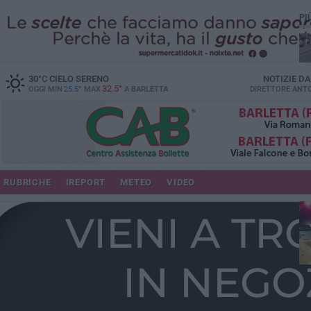
PI
30
°C
CIELO SERENO
NOTIZIE D
32.5°
OGGI MIN
25.5°
MAX
A
BARLETTA
DIRETTORE
ANTO
se
RUBRICHE
IREPORT
METEO
VIDEO