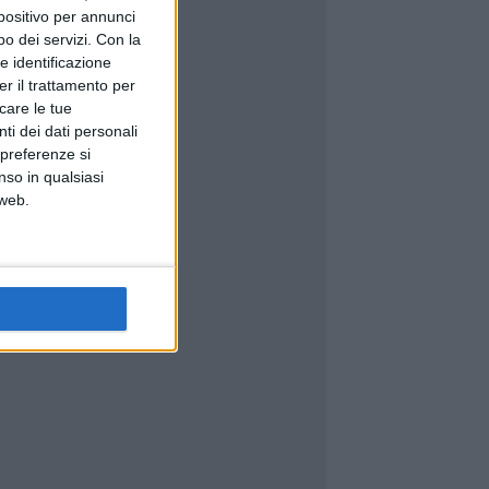
spositivo per annunci
o dei servizi.
Con la
e identificazione
er il trattamento per
icare le tue
ti dei dati personali
 preferenze si
nso in qualsiasi
 web.