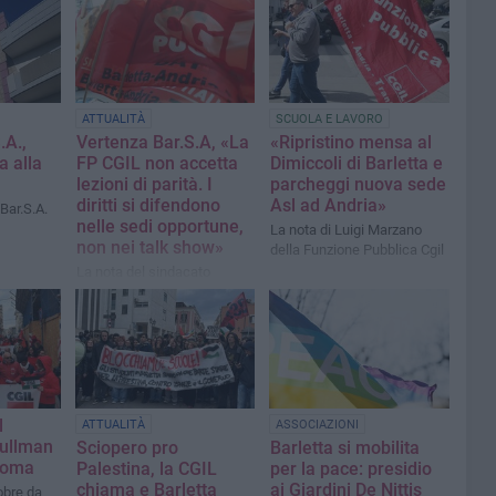
ATTUALITÀ
SCUOLA E LAVORO
.A.,
Vertenza Bar.S.A, «La
«Ripristino mensa al
a alla
FP CGIL non accetta
Dimiccoli di Barletta e
lezioni di parità. I
parcheggi nuova sede
diritti si difendono
Asl ad Andria»
 Bar.S.A.
nelle sedi opportune,
La nota di Luigi Marzano
non nei talk show»
della Funzione Pubblica Cgil
La nota del sindacato
l
ATTUALITÀ
ASSOCIAZIONI
pullman
Sciopero pro
Barletta si mobilita
 Roma
Palestina, la CGIL
per la pace: presidio
chiama e Barletta
ai Giardini De Nittis
tobre da