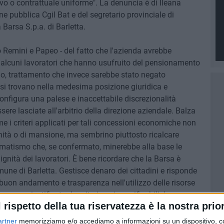
 o contrattuale uniforme". La denuncia è di Ileana
e pubblica Cgil Bat e del segretario provinciale di
Barsa S.p.a. di Barletta.
Remini e Papeo - del fatto che l'azienda avrebbe
lcuni lavoratori che hanno usufruito del pensionamento
rio, trattamento che invece sarebbe stato negato
 si trovano nella medesima posizione giuridica e
configura una palese e inaccettabile discrezionalità
re lasciate all'arbitrio della direzione aziendale. Balza
e i criteri applicati per tali concessioni economiche non
anità o di mansione, ma sembrino piuttosto ricalcare
tomatismo che, se confermato, minerebbe alla base le
dignità dei lavoratori. È bene ricordare che la Barsa è
mune di Barletta. Gestisce denaro dei cittadini e risponde
, buon andamento e trasparenza nell'utilizzo delle risorse
sere giustificato da criteri equi e verificabili. La
l rispetto della tua riservatezza è la nostra prior
 essere confusa con quella di un datore di lavoro
artner
memorizziamo e/o accediamo a informazioni su un dispositivo, c