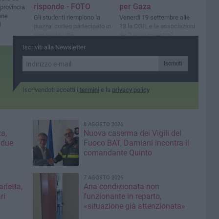
risponde - FOTO
per Gaza
 provincia
one
Gli studenti riempiono la
Venerdì 19 settembre alle
l
piazza: corteo partecipato in
18 la CGIL e le associazioni
giro per la città
de “La via maestra”
scendono in piazza
Iscriviti alla Newsletter
Iscriviti
Iscrivendoti accetti i
termini
e la
privacy policy
8 AGOSTO 2026
a,
Nuova caserma dei Vigili del
 due
Fuoco BAT, Damiani incontra il
comandante Quinto
7 AGOSTO 2026
rletta,
Aria condizionata non
ri
funzionante in reparto,
«situazione già attenzionata»