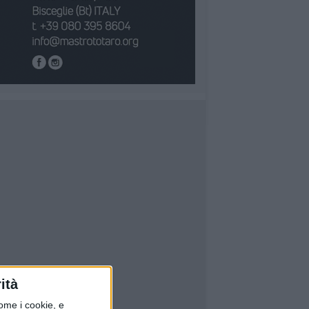
ità
ome i cookie, e