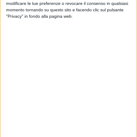
modificare le tue preferenze o revocare il consenso in qualsiasi
causa della difesa del genere come uno "scudo retorico" per
momento tornando su questo sito e facendo clic sul pulsante
sottrarsi al merito delle critiche sindacali. Sulla parità e sui
"Privacy" in fondo alla pagina web.
diritti delle donne non accettiamo lezioni da nessuno, tanto
meno da chi confonde la critica alla gestione aziendale con
un attacco personale.
La presidente evoca la discriminazione, ma è necessario
spiegare e comprendere la vera correlazione strutturale che
esiste tra la cultura patriarcale e le storture del mercato del
lavoro. Il patriarcato si fonda sull'idea di un controllo
verticale, asimmetrico e insindacabile. L'esercizio
discrezionale e l'abuso del potere padronale attingono alla
medesima radice culturale: l'idea che chi si trova al vertice
possa disporre arbitrariamente dei lavoratori e delle
lavoratrici, premiando i fedeli e penalizzando le voci libere o
il dissenso.
Quando un'amministrazione si muove sul terreno della