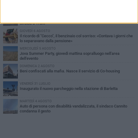
PIÙ LETTI QUESTA SETTIMANA
MERCOLEDÌ 5 AGOSTO
Barletta piange Gioacchino Dagnello: 64enne barlettano investito
all'alba a Trani
GIOVEDÌ 6 AGOSTO
Il ricordo di "Cecco", il benzinaio col sorriso: «Contava i giorni che
lo separavano dalla pensione»
MERCOLEDÌ 5 AGOSTO
Jova Summer Party, giovedì mattina sopralluogo nell'area
dell'evento
DOMENICA 2 AGOSTO
Beni confiscati alla mafia. Nasce il servizio di Co-housing
VENERDÌ 31 LUGLIO
Inaugurato il nuovo parcheggio nella stazione di Barletta
MARTEDÌ 4 AGOSTO
Auto di persona con disabilità vandalizzata, il sindaco Cannito
condanna il gesto