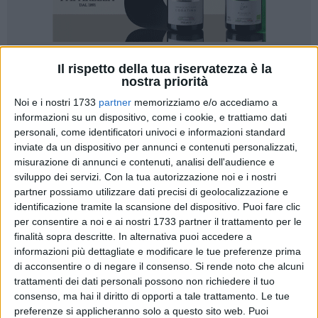
Il rispetto della tua riservatezza è la
nostra priorità
Noi e i nostri 1733
partner
memorizziamo e/o accediamo a
informazioni su un dispositivo, come i cookie, e trattiamo dati
«In merito alle recenti dichiarazioni social e agli articoli di
personali, come identificatori univoci e informazioni standard
stampa in cui la presidente del Cda di Bar.S.A., Alessia De
inviate da un dispositivo per annunci e contenuti personalizzati,
Finis, si professa vittima di "discriminazione di genere" e di
misurazione di annunci e contenuti, analisi dell'audience e
sviluppo dei servizi.
Con la tua autorizzazione noi e i nostri
"attacchi personali" da parte della nostra organizzazione
partner possiamo utilizzare dati precisi di geolocalizzazione e
sindacale, la FP CGIL BAT ritiene doveroso fare chiarezza e
identificazione tramite la scansione del dispositivo. Puoi fare clic
ristabilire il piano della realtà». Così la segretaria generale
per consentire a noi e ai nostri 1733 partner il trattamento per le
della Fp Cgil Bat, Ileana Remini.
finalità sopra descritte. In alternativa puoi accedere a
informazioni più dettagliate e modificare le tue preferenze prima
«La CGIL ha una storia secolare fatta di lotte intransigenti
di acconsentire o di negare il consenso.
Si rende noto che alcuni
per la parità di genere, contro ogni forma di discriminazione,
trattamenti dei dati personali possono non richiedere il tuo
consenso, ma hai il diritto di opporti a tale trattamento. Le tue
violenza e disparità salariale sui posti di lavoro. È surreale,
preferenze si applicheranno solo a questo sito web. Puoi
oltre che inaccettabile, che si tenti di utilizzare la nobile