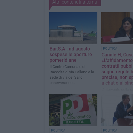
Altri contenuti a tema
Bar.S.A., ad agosto
POLITICA
sospese le aperture
Canale H, Casc
pomeridiane
«L'affidamento
contratti pubbl
Il Centro Comunale di
segue regole 
Raccolta di via Callano e la
precise, non s
sede di via dei Salici
a chat o al si
osserveranno
esclusivamente l'orario di
L'intervento della 
apertura mattutino dal primo
del Partito Democr
agosto
POLITICA
POLITICA