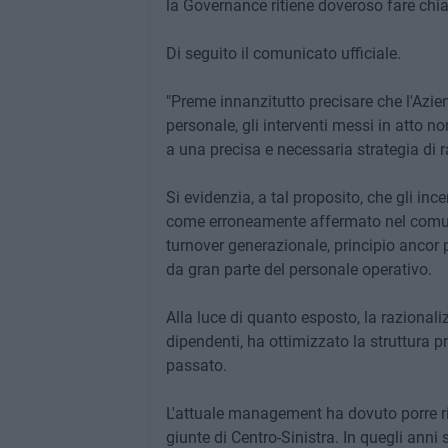
la Governance ritiene doveroso fare chiare
Di seguito il comunicato ufficiale.
"​Preme innanzitutto precisare che l'Azi
personale, gli interventi messi in atto 
a una precisa e necessaria strategia di 
Si evidenzia, a tal proposito, che gli inc
come erroneamente affermato nel comun
turnover generazionale, principio ancor p
da gran parte del personale operativo.
Alla luce di quanto esposto, la razionaliz
dipendenti, ha ottimizzato la struttura pr
passato.
​L'attuale management ha dovuto porre ri
giunte di Centro-Sinistra. In quegli anni s