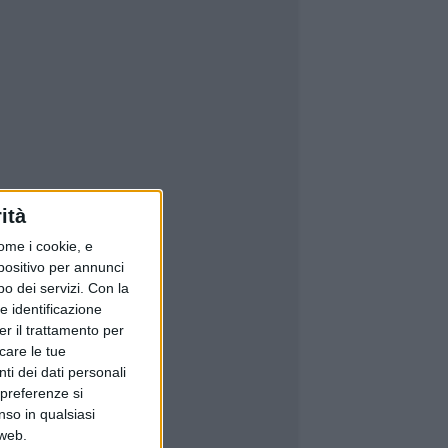
ità
ome i cookie, e
spositivo per annunci
o dei servizi.
Con la
e identificazione
er il trattamento per
icare le tue
ti dei dati personali
 preferenze si
nso in qualsiasi
 web.