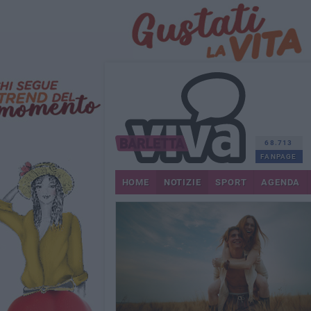
68.713
FANPAGE
HOME
NOTIZIE
SPORT
AGENDA