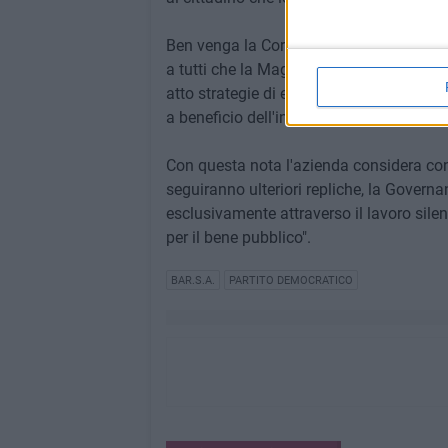
Ben venga la Corte dei Conti la quale no
a tutti che la Magistratura Contabile per
atto strategie di efficientamento che si 
a beneficio dell'intera collettività.
​Con questa nota l'azienda considera con
seguiranno ulteriori repliche, la Governa
esclusivamente attraverso il lavoro sile
per il bene pubblico".
BAR.S.A.
PARTITO DEMOCRATICO