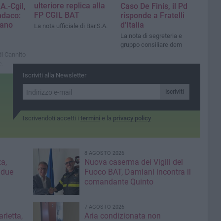
ulteriore replica alla
A.-Cgil,
Caso De Finis, il Pd
FP CGIL BAT
indaco:
risponde a Fratelli
mano
d'Italia
La nota ufficiale di Bar.S.A.
La nota di segreteria e
gruppo consiliare dem
di Cannito
e.
ocatessa
Iscriviti alla Newsletter
 mia
Iscriviti
Iscrivendoti accetti i
termini
e la
privacy policy
8 AGOSTO 2026
a,
Nuova caserma dei Vigili del
 due
Fuoco BAT, Damiani incontra il
comandante Quinto
7 AGOSTO 2026
rletta,
Aria condizionata non