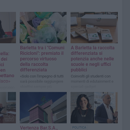
Barletta tra i "Comuni
A Barletta la raccolta
Ricicloni": premiato il
differenziata si
ella:
percorso virtuoso
potenzia anche nelle
 dei
della raccolta
scuole e negli uffici
ici
differenziata
pubblici
ben
pettano
«Solo con l'impegno di tutti
Coinvolti gli studenti con
ndaco»
sarà possibile raggiungere
momenti di edutainment e
obiettivi sempre più
speciali gadget
capgruppo
gratificanti»
ecosostenibili
atico
Vertenza Bar.S.A.,
POLITICA