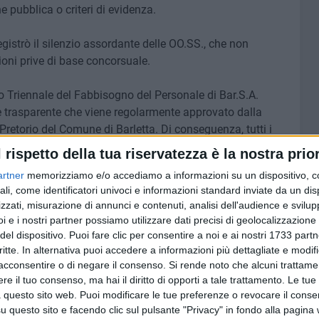
e pubblica o criteri di evidenza.
registrò il silenzio assordante delle OO.SS., che non
zioni prive di base concorsuale.
ano Triennale del Fabbisogno del Personale di Bar.S.A.
o e trasparente che viene regolarmente approvato dalla
retorio del Comune di Barletta. Di conseguenza, tutti i
ità aziendali sono pubblici, ufficiali e accessibili a
l rispetto della tua riservatezza è la nostra prior
se in atto nel 2025 hanno semplicemente coperto quelle
artner
memorizziamo e/o accediamo a informazioni su un dispositivo, c
ando sempre tramite atti a evidenza pubblica e non per
ali, come identificatori univoci e informazioni standard inviate da un di
zzati, misurazione di annunci e contenuti, analisi dell'audience e svilupp
i e i nostri partner possiamo utilizzare dati precisi di geolocalizzazione 
1° giugno u.s., il piano strategico aziendale garantirà
del dispositivo. Puoi fare clic per consentire a noi e ai nostri 1733 partn
to vantaggio economico.
critte. In alternativa puoi accedere a informazioni più dettagliate e modif
acconsentire o di negare il consenso.
Si rende noto che alcuni trattamen
e il tuo consenso, ma hai il diritto di opporti a tale trattamento. Le tue
 intervento della Magistratura Contabile, lo stesso appare
 questo sito web. Puoi modificare le tue preferenze o revocare il conse
 dubbio nell'opinione pubblica, suggerendo implicitamente,
questo sito e facendo clic sul pulsante "Privacy" in fondo alla pagina
osa di losco anche quando non è così.