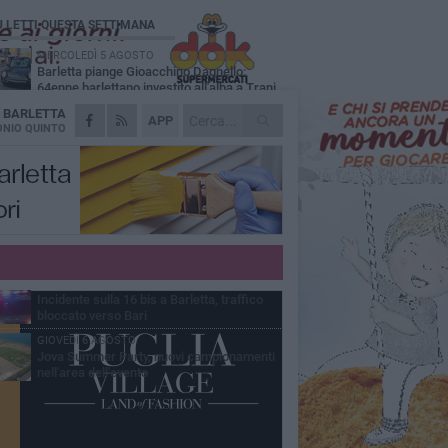
Ù LETTI QUESTA SETTIMANA
MERCOLEDÌ 5 AGOSTO
Barletta piange Gioacchino Dagnello:
64enne barlettano investito all'alba a Trani
A
BARLETTA
GIOVEDÌ 6 AGOSTO
APP
Il ricordo di "Cecco", il benzinaio col
NIO QUINTO
sorriso: «Contava i giorni che lo
paravano dalla pensione»
MERCOLEDÌ 5 AGOSTO
Jova Summer Party, giovedì mattina
sopralluogo nell'area dell'evento
DOMENICA 2 AGOSTO
Beni confiscati alla mafia. Nasce il servizio
di Co-housing
VENERDÌ 7 AGOSTO
Incidente sulla 16 bis a Barletta, traffico
bloccato verso Bari
GIOVEDÌ 6 AGOSTO
Jova Summer Party, nuovi campionamenti
nell'area dell'evento