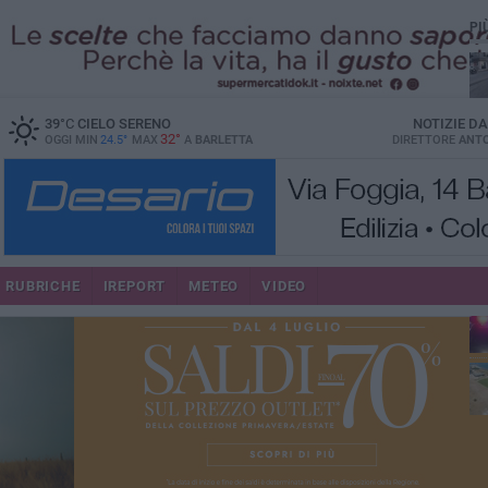
PI
39
°C
CIELO SERENO
NOTIZIE D
32°
OGGI MIN
24.5°
MAX
A
BARLETTA
DIRETTORE
ANTO
se
RUBRICHE
IREPORT
METEO
VIDEO