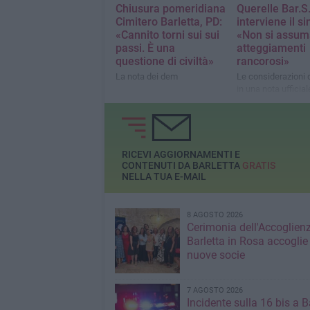
Chiusura pomeridiana
Querelle Bar.S.
Cimitero Barletta, PD:
interviene il s
«Cannito torni sui sui
«Non si assu
passi. È una
atteggiamenti
questione di civiltà»
rancorosi»
La nota dei dem
Le considerazioni 
in una nota ufficial
«Confermo all'avv
Alessia De Finis la
fiducia»
RICEVI AGGIORNAMENTI E
CONTENUTI DA BARLETTA
GRATIS
NELLA TUA E-MAIL
8 AGOSTO 2026
Cerimonia dell'Accoglienz
Barletta in Rosa accoglie
nuove socie
7 AGOSTO 2026
Incidente sulla 16 bis a Ba