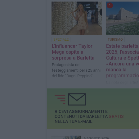
1
SPECIALE
TURISMO
L'influencer Taylor
Estate barlett
Mega ospite a
2025, l'associ
sorpresa a Barletta
Cultura e Spet
«Ancora una v
Protagonista dei
manca la
festeggiamenti per i 25 anni
programmazio
del lido "Bagni Peppino"
La nota degli artisti
RICEVI AGGIORNAMENTI E
CONTENUTI DA BARLETTA
GRATIS
NELLA TUA E-MAIL
6 AGOSTO 2026