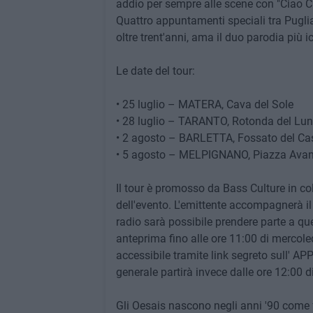
addio per sempre alle scene con "Ciao Ci
Quattro appuntamenti speciali tra Puglia
oltre trent'anni, ama il duo parodia più i
Le date del tour:
• 25 luglio – MATERA, Cava del Sole
• 28 luglio – TARANTO, Rotonda del L
• 2 agosto – BARLETTA, Fossato del Cas
• 5 agosto – MELPIGNANO, Piazza Avan
Il tour è promosso da Bass Culture in 
dell'evento. L'emittente accompagnerà il t
radio sarà possibile prendere parte a quest
anteprima fino alle ore 11:00 di merc
accessibile tramite link segreto sull' A
generale partirà invece dalle ore 12:00 
Gli Oesais nascono negli anni '90 come f