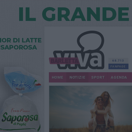
68.713
FANPAGE
HOME
NOTIZIE
SPORT
AGENDA