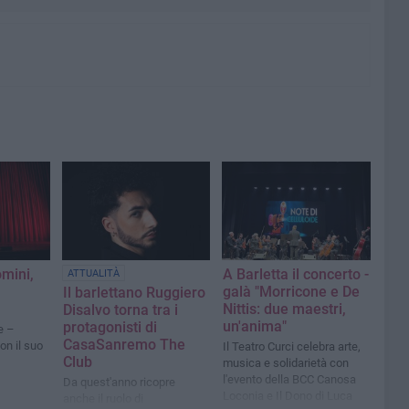
omini,
A Barletta il concerto -
ATTUALITÀ
galà "Morricone e De
Il barlettano Ruggiero
Nittis: due maestri,
Disalvo torna tra i
un'anima"
protagonisti di
e –
CasaSanremo The
on il suo
Il Teatro Curci celebra arte,
Club
musica e solidarietà con
l'evento della BCC Canosa
Da quest'anno ricopre
Loconia e Il Dono di Luca
anche il ruolo di