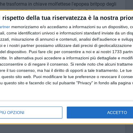
he trasforma in chiave molfettese l'epopea britpop degli
 irresistibile identità territoriale, Emilio Solfrizzi e
l rispetto della tua riservatezza è la nostra prior
 entrati nell'immaginario collettivo di intere generazioni.
artner
memorizziamo e/o accediamo a informazioni su un dispositivo, c
ogni aspettativa: quattro clamorosi sold out alla Fiera del
ali, come identificatori univoci e informazioni standard inviate da un di
ri complessivi, la data tutta esaurita all'Alcatraz di Milano
zzati, misurazione di annunci e contenuti, analisi dell'audience e svilupp
i e i nostri partner possiamo utilizzare dati precisi di geolocalizzazione 
izia al Palaflorio di Bari, che a dicembre ha richiamato
del dispositivo. Puoi fare clic per consentire a noi e ai nostri 1733 partn
to.
critte. In alternativa puoi accedere a informazioni più dettagliate e modif
acconsentire o di negare il consenso.
Si rende noto che alcuni trattamen
ovi brani già diventati cult assoluti come "U mutue a 30
e il tuo consenso, ma hai il diritto di opporti a tale trattamento. Le tue
Asse' ma fa". Ma come ogni storia c'è sempre un finale, così
 questo sito web. Puoi modificare le tue preferenze o revocare il conse
tirarsi definitivamente dalle scene, salutando il loro
questo sito e facendo clic sul pulsante "Privacy" in fondo alla pagina
oncerti estivi che si annunciano già memorabili. Già
ia di Piero Scamarcio e dello storico Scippatore di
o un loro nuovo brano inedito per rendere omaggio ai
PIÙ OPZIONI
ACCETTO