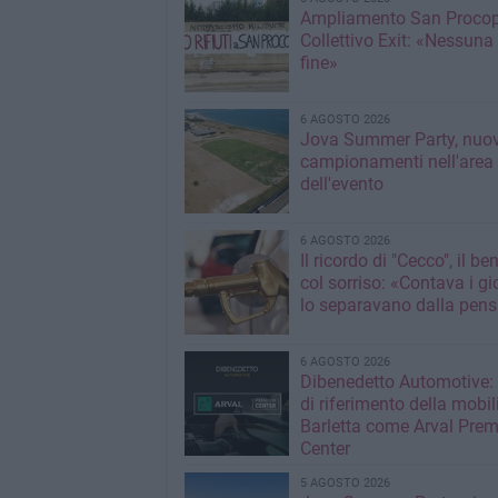
Ampliamento San Procop
Collettivo Exit: «Nessuna
fine»
6 AGOSTO 2026
Jova Summer Party, nuov
campionamenti nell'area
dell'evento
6 AGOSTO 2026
Il ricordo di "Cecco", il be
col sorriso: «Contava i gi
lo separavano dalla pens
6 AGOSTO 2026
Dibenedetto Automotive: 
di riferimento della mobil
Barletta come Arval Pre
Center
5 AGOSTO 2026