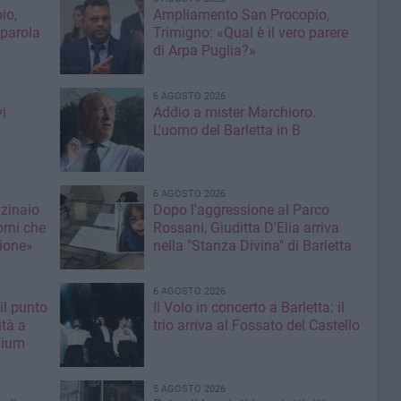
io,
Ampliamento San Procopio,
 parola
Trimigno: «Qual è il vero parere
di Arpa Puglia?»
6 AGOSTO 2026
i
Addio a mister Marchioro.
L'uomo del Barletta in B
6 AGOSTO 2026
nzinaio
Dopo l'aggressione al Parco
orni che
Rossani, Giuditta D'Elia arriva
ione»
nella "Stanza Divina" di Barletta
6 AGOSTO 2026
il punto
Il Volo in concerto a Barletta: il
ità a
trio arriva al Fossato del Castello
mium
5 AGOSTO 2026