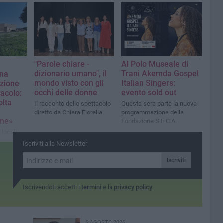
Ambassador Ufficale
"Parole chiare -
Al Polo Museale di
dizionario umano", il
Trani Akemda Gospel
ana
mondo visto con gli
Italian Singers:
azione
occhi delle donne
evento sold out
tacolo:
olta
Il racconto dello spettacolo
Questa sera parte la nuova
diretto da Chiara Fiorella
programmazione della
ne»
Fondazione S.E.C.A.
 locali
Iscriviti alla Newsletter
Iscriviti
Iscrivendoti accetti i
termini
e la
privacy policy
6 AGOSTO 2026