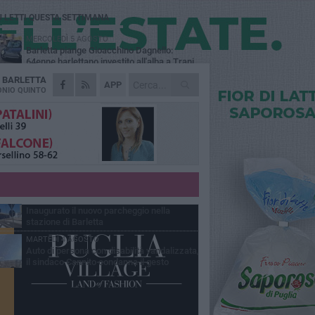
Ù LETTI QUESTA SETTIMANA
MERCOLEDÌ 5 AGOSTO
Barletta piange Gioacchino Dagnello:
64enne barlettano investito all'alba a Trani
A
BARLETTA
GIOVEDÌ 6 AGOSTO
APP
Il ricordo di "Cecco", il benzinaio col
NIO QUINTO
sorriso: «Contava i giorni che lo
paravano dalla pensione»
MERCOLEDÌ 5 AGOSTO
Jova Summer Party, giovedì mattina
sopralluogo nell'area dell'evento
DOMENICA 2 AGOSTO
Beni confiscati alla mafia. Nasce il servizio
di Co-housing
VENERDÌ 31 LUGLIO
Inaugurato il nuovo parcheggio nella
stazione di Barletta
MARTEDÌ 4 AGOSTO
Auto di persona con disabilità vandalizzata,
il sindaco Cannito condanna il gesto