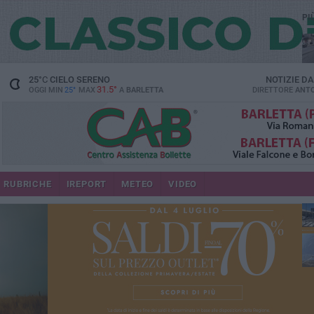
PI
25
°C
CIELO SERENO
NOTIZIE D
31.5°
OGGI MIN
25°
MAX
A
BARLETTA
DIRETTORE
ANTO
se
RUBRICHE
IREPORT
METEO
VIDEO