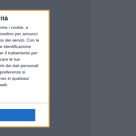
ità
ome i cookie, e
spositivo per annunci
o dei servizi.
Con la
e identificazione
er il trattamento per
icare le tue
ti dei dati personali
 preferenze si
nso in qualsiasi
 web.