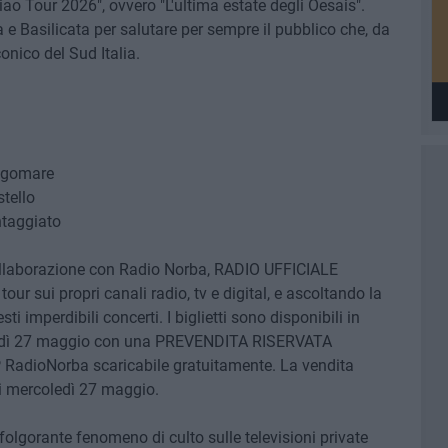
ao Tour 2026", ovvero "L'ultima estate degli Oesais".
 e Basilicata per salutare per sempre il pubblico che, da
conico del Sud Italia.
ungomare
tello
taggiato
collaborazione con Radio Norba, RADIO UFFICIALE
our sui propri canali radio, tv e digital, e ascoltando la
i imperdibili concerti. I biglietti sono disponibili in
oledì 27 maggio con una PREVENDITA RISERVATA
PP RadioNorba scaricabile gratuitamente. La vendita
di mercoledì 27 maggio.
olgorante fenomeno di culto sulle televisioni private