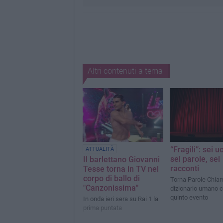
Altri contenuti a tema
“Fragili”: sei u
ATTUALITÀ
sei parole, sei
Il barlettano Giovanni
racconti
Tesse torna in TV nel
corpo di ballo di
Torna Parole Chiar
"Canzonissima"
dizionario umano c
quinto evento
In onda ieri sera su Rai 1 la
prima puntata