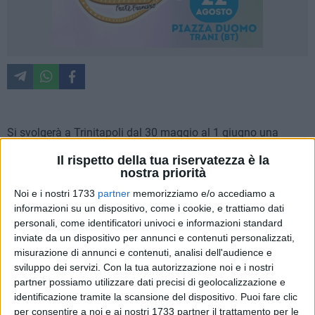
Si svolgerà a Trinitapoli dal 30 maggio al 1 giugno una
manifestazione sportiva denominata "Ponte dell' Adriatico –
Il rispetto della tua riservatezza è la
Torneo giovanile 2026". La stessa è voluta dall'Associazione
nostra priorità
Juvenilia 2014 Sports Academy Durazzo (Albania) diretta da
Noi e i nostri 1733
partner
memorizziamo e/o accediamo a
un trinitapolese doc Francesco Paolo Vitobello, grazie al
informazioni su un dispositivo, come i cookie, e trattiamo dati
forte sostegno e la piena collaborazione
personali, come identificatori univoci e informazioni standard
dell'Amministrazione Comunale di Trinitapoli, che ha creduto
inviate da un dispositivo per annunci e contenuti personalizzati,
sin dall'inizio nel valore sociale, educativo e culturale
misurazione di annunci e contenuti, analisi dell'audience e
dell'iniziativa. In particolare, il Sindaco Francesco di Feo e
sviluppo dei servizi.
Con la tua autorizzazione noi e i nostri
partner possiamo utilizzare dati precisi di geolocalizzazione e
l'Assessore allo Sport Giovanni Landriscina hanno seguito
identificazione tramite la scansione del dispositivo. Puoi fare clic
con attenzione tutte le fasi organizzative della
per consentire a noi e ai nostri 1733 partner il trattamento per le