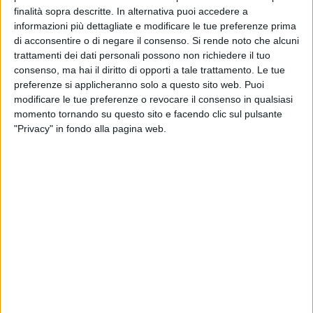
manifestazione, garantendo costante disponibilità e
finalità sopra descritte. In alternativa puoi accedere a
supporto agli organizzatori per la realizzazione dell'evento.
informazioni più dettagliate e modificare le tue preferenze prima
di acconsentire o di negare il consenso.
Si rende noto che alcuni
Francesco Paolo Vitobello (classe 1988) laureato in scienze
trattamenti dei dati personali possono non richiedere il tuo
motorie c/o l' Università di Urbino, da 14 anni vive a Durazzo
consenso, ma hai il diritto di opporti a tale trattamento. Le tue
preferenze si applicheranno solo a questo sito web. Puoi
dove nel 2014 ha fondato la sua associazione polisportiva
modificare le tue preferenze o revocare il consenso in qualsiasi
che conta circa trecento allievi di diverse età. Dopo aver
momento tornando su questo sito e facendo clic sul pulsante
conseguito il patentino di allenatore di calcio, nel 2023 arriva
"Privacy" in fondo alla pagina web.
il grande passo verso la Nazionale Albanese, con l'entrata
nel percorso delle rappresentative giovanili della Federazione
Albanese di Calcio come componente dello staff tecnico
delle selezioni Albania U14 e Albania U15, esperienza che
rappresenta una naturale evoluzione del suo lavoro nel
calcio giovanile ad alto livello.
La manifestazione nasce dalla collaborazione tra la
Juvenilia, l'ASD Audace Trinitapoli guidata da Francesco
Sarcina e l'ASD Volley Basket Trinitapoli rappresentata da
Michele Leone e Giuseppe Acquafredda, fiduciario comunale