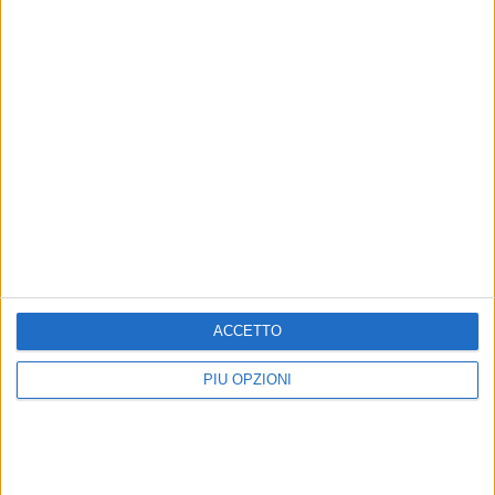
ACCETTO
Altri contenuti a tema
PIÙ OPZIONI