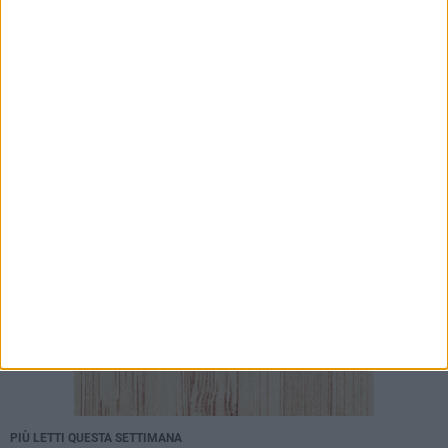
Mariangela Nevola
7 AGOSTO 2026
«Il futuro dell'ex Cartiera diventi uno dei temi
centrali delle elezioni amministrative del 2027»
PIÙ LETTI QUESTA SETTIMANA