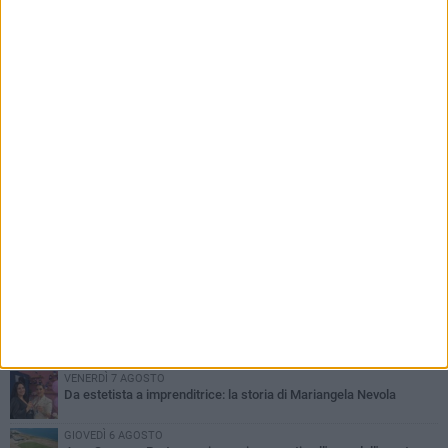
PIÙ LETTI QUESTA SETTIMANA
MERCOLEDÌ 5 AGOSTO
Barletta piange Gioacchino Dagnello: 64enne barlettano investito
all'alba a Trani
GIOVEDÌ 6 AGOSTO
Il ricordo di "Cecco", il benzinaio col sorriso: «Contava i giorni che
lo separavano dalla pensione»
VENERDÌ 7 AGOSTO
Incidente sulla 16 bis a Barletta, traffico bloccato verso Bari
MERCOLEDÌ 5 AGOSTO
Jova Summer Party, giovedì mattina sopralluogo nell'area
dell'evento
VENERDÌ 7 AGOSTO
Da estetista a imprenditrice: la storia di Mariangela Nevola
GIOVEDÌ 6 AGOSTO