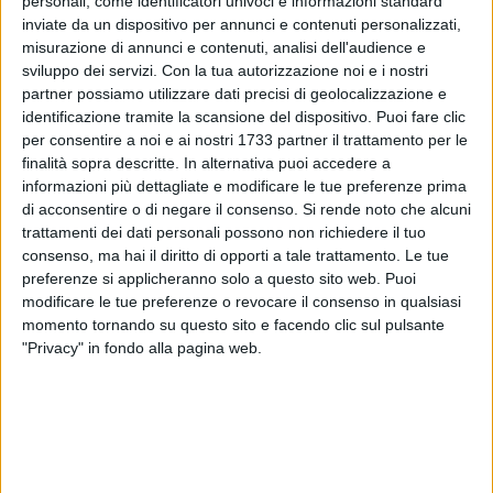
personali, come identificatori univoci e informazioni standard
inviate da un dispositivo per annunci e contenuti personalizzati,
misurazione di annunci e contenuti, analisi dell'audience e
sviluppo dei servizi.
Con la tua autorizzazione noi e i nostri
partner possiamo utilizzare dati precisi di geolocalizzazione e
identificazione tramite la scansione del dispositivo. Puoi fare clic
per consentire a noi e ai nostri 1733 partner il trattamento per le
finalità sopra descritte. In alternativa puoi accedere a
Il Sindaco di Barletta Cosimo Cannito invita i cittadini a
informazioni più dettagliate e modificare le tue preferenze prima
partecipare, alle ore 18 di mercoledì 27 maggio 2026,
di acconsentire o di negare il consenso.
Si rende noto che alcuni
trattamenti dei dati personali possono non richiedere il tuo
nell'auditorium della parrocchia "Sacra Famiglia", alla
consenso, ma hai il diritto di opporti a tale trattamento. Le tue
pubblica presentazione dell'intervento di restauro e
preferenze si applicheranno solo a questo sito web. Puoi
valorizzazione del giardino storico di Villa Bonelli.
modificare le tue preferenze o revocare il consenso in qualsiasi
L'illustrazione del progetto sarà curata dal direttore dei lavori,
momento tornando su questo sito e facendo clic sul pulsante
l'architetto Silvano Rizzi.
"Privacy" in fondo alla pagina web.