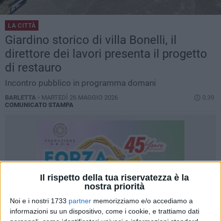
LA CITTÀ
Giardino storico di villa Bonelli, il
direttore dei lavori presenta il progetto
di restauro
Incontro pubblico in programma domani
BARLETTA -
MARTEDÌ 26 MAGGIO 2026
0.39
COMUNICATO STAMPA
Il rispetto della tua riservatezza è la
nostra priorità
Noi e i nostri 1733
partner
memorizziamo e/o accediamo a
informazioni su un dispositivo, come i cookie, e trattiamo dati