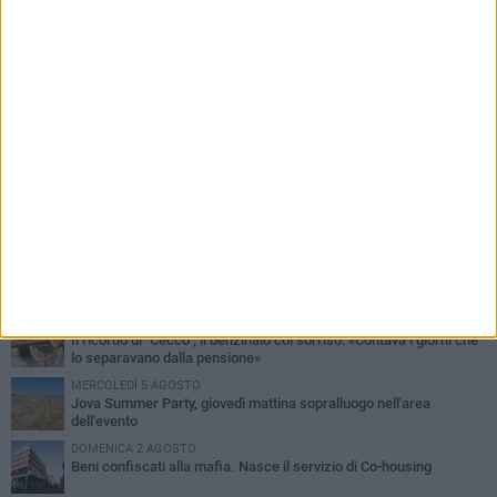
PIÙ LETTI QUESTA SETTIMANA
MERCOLEDÌ 5 AGOSTO
Barletta piange Gioacchino Dagnello: 64enne barlettano investito
all'alba a Trani
GIOVEDÌ 6 AGOSTO
Il ricordo di "Cecco", il benzinaio col sorriso: «Contava i giorni che
lo separavano dalla pensione»
MERCOLEDÌ 5 AGOSTO
Jova Summer Party, giovedì mattina sopralluogo nell'area
dell'evento
DOMENICA 2 AGOSTO
Beni confiscati alla mafia. Nasce il servizio di Co-housing