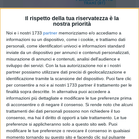
Il rispetto della tua riservatezza è la
A cura di
nostra priorità
LA REDAZIONE
Noi e i nostri 1733
partner
memorizziamo e/o accediamo a
informazioni su un dispositivo, come i cookie, e trattiamo dati
personali, come identificatori univoci e informazioni standard
Marzo 2026 potrebbe essere il mese della riapertura di Villa
inviate da un dispositivo per annunci e contenuti personalizzati,
Bonelli. Se non interverranno ulteriori intoppi, il polmone
misurazione di annunci e contenuti, analisi dell'audience e
verde del quartiere Borgovilla tornerà ad accogliere cittadini
sviluppo dei servizi.
Con la tua autorizzazione noi e i nostri
partner possiamo utilizzare dati precisi di geolocalizzazione e
e famiglie dopo un anno e mezzo di chiusura.
identificazione tramite la scansione del dispositivo. Puoi fare clic
per consentire a noi e ai nostri 1733 partner il trattamento per le
Gli ultimi aggiornamenti, emersi nei giorni scorsi durante una
finalità sopra descritte. In alternativa puoi accedere a
seduta della commissione consiliare Lavori Pubblici,
informazioni più dettagliate e modificare le tue preferenze prima
lasciano spazio all'ottimismo. Dopo il completamento
di acconsentire o di negare il consenso.
Si rende noto che alcuni
dell'installazione degli impianti, si sta procedendo alla
trattamenti dei dati personali possono non richiedere il tuo
trasformazione dei sentieri, finora asfaltati, in percorsi in
consenso, ma hai il diritto di opporti a tale trattamento. Le tue
preferenze si applicheranno solo a questo sito web. Puoi
terra battuta a secco. Restano da ultimare la sistemazione
modificare le tue preferenze o revocare il consenso in qualsiasi
del verde con relativo impianto di irrigazione, la rifinitura dei
momento tornando su questo sito e facendo clic sul pulsante