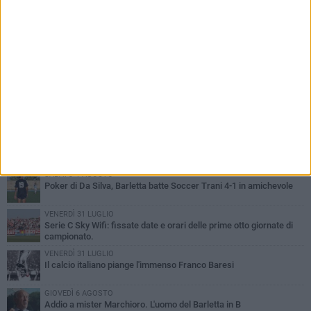
PIÙ LETTI QUESTA SETTIMANA
SABATO 1 AGOSTO
Poker di Da Silva, Barletta batte Soccer Trani 4-1 in amichevole
VENERDÌ 31 LUGLIO
Serie C Sky Wifi: fissate date e orari delle prime otto giornate di
campionato.
VENERDÌ 31 LUGLIO
Il calcio italiano piange l'immenso Franco Baresi
GIOVEDÌ 6 AGOSTO
Addio a mister Marchioro. L'uomo del Barletta in B