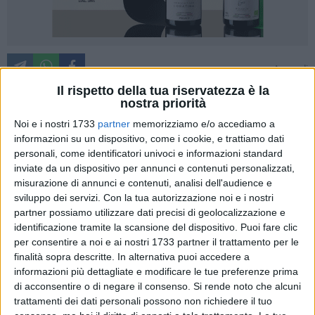
A cura di
ARIANNA RIONTINO
Il rispetto della tua riservatezza è la
nostra priorità
Noi e i nostri 1733
partner
memorizziamo e/o accediamo a
Si è svolta a
Margherita di Savoia la "Mare&Sale Half
informazioni su un dispositivo, come i cookie, e trattiamo dati
Marathon"
, la gara sportiva che ha visto la
partecipazione di
personali, come identificatori univoci e informazioni standard
circa 1000 atleti ed un pubblico numerosissimo
,
inviate da un dispositivo per annunci e contenuti personalizzati,
misurazione di annunci e contenuti, analisi dell'audience e
confermando anche quest'anno il suo grande successo.
sviluppo dei servizi.
Con la tua autorizzazione noi e i nostri
partner possiamo utilizzare dati precisi di geolocalizzazione e
La gara ha previsto un
percorso di 21,097 km, con partenza
identificazione tramite la scansione del dispositivo. Puoi fare clic
ed arrivo davanti al Palazzo di Città
, attraversando le
per consentire a noi e ai nostri 1733 partner il trattamento per le
principali vie cittadine, il lungomare Cristoforo Colombo e la
finalità sopra descritte. In alternativa puoi accedere a
Salina. L'iniziativa è stata organizzata con cura e dedizione
informazioni più dettagliate e modificare le tue preferenze prima
dall'ASD Margherita di Savoia Runners con il patrocinio del
di acconsentire o di negare il consenso.
Si rende noto che alcuni
trattamenti dei dati personali possono non richiedere il tuo
Comune di Margherita
e rientra nel campionato regionale di