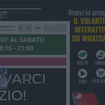
Ù LETTI QUESTA SETTIMANA
MERCOLEDÌ 5 AGOSTO
Barletta piange Gioacchino Dagnello:
64enne barlettano investito all'alba a Trani
A
BARLETTA
GIOVEDÌ 6 AGOSTO
APP
Il ricordo di "Cecco", il benzinaio col
NIO QUINTO
sorriso: «Contava i giorni che lo
paravano dalla pensione»
MERCOLEDÌ 5 AGOSTO
Jova Summer Party, giovedì mattina
sopralluogo nell'area dell'evento
DOMENICA 2 AGOSTO
Beni confiscati alla mafia. Nasce il servizio
di Co-housing
VENERDÌ 31 LUGLIO
Inaugurato il nuovo parcheggio nella
stazione di Barletta
MARTEDÌ 4 AGOSTO
Auto di persona con disabilità vandalizzata,
il sindaco Cannito condanna il gesto