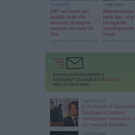
ATTUALITÀ
TERRITORIO
BAT non bene per
Manutenzione 
qualità della vita
nella Bat, «il 
secondo l'indagine
ha tagliato
annuale del Sole 24
drasticamente 
Ore
fondi»
La provincia Barletta-Andria-
Oltre 5 milioni di eu
Trani è risultata 86esima
meno per il period
nella classifica del giornale
2028
di Confindustria
RICEVI AGGIORNAMENTI E
CONTENUTI DA BARLETTA
GRATIS
NELLA TUA E-MAIL
7 AGOSTO 2026
Ex Convento di Sant'Andr
Calabrese e Cardone:
«Sviluppare una nuova v
sul mare per Barletta»
7 AGOSTO 2026