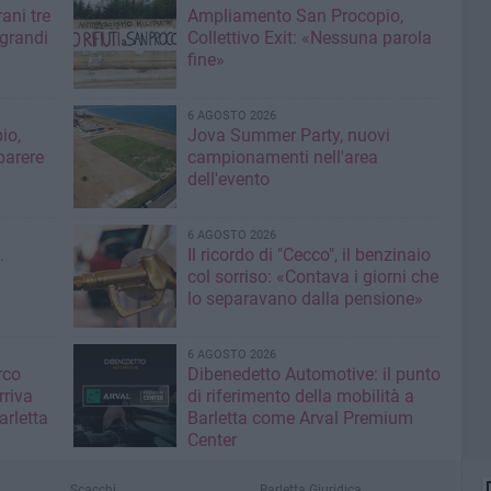
ani tre
Ampliamento San Procopio,
 grandi
Collettivo Exit: «Nessuna parola
fine»
6 AGOSTO 2026
io,
Jova Summer Party, nuovi
parere
campionamenti nell'area
dell'evento
6 AGOSTO 2026
.
Il ricordo di "Cecco", il benzinaio
col sorriso: «Contava i giorni che
lo separavano dalla pensione»
6 AGOSTO 2026
rco
Dibenedetto Automotive: il punto
rriva
di riferimento della mobilità a
arletta
Barletta come Arval Premium
Center
Scacchi
Barletta Giuridica