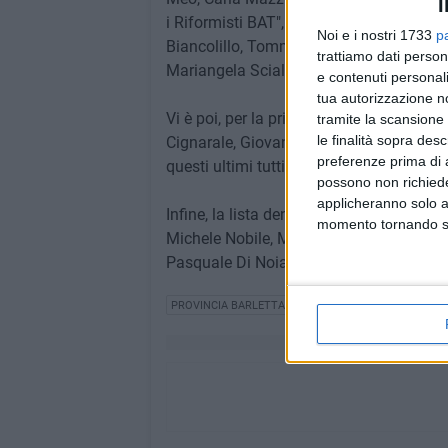
I
i Riformisti BAT", riconducibile all'ex s
Noi e i nostri 1733
p
Biancolillo, Tommaso Laurora, Erika La
trattiamo dati person
Mariangela Scialandrone ed Antonio Lo
e contenuti personali
tua autorizzazione no
Vi è poi, per la prima volta, la lista de
tramite la scansione 
le finalità sopra des
Cignarale, Giovanni D'Avanzo, Maria For
preferenze prima di 
questi ultimi tutti di Canosa di Puglia.
possono non richieder
applicheranno solo a
Infine, la lista denominata "Centrodest
momento tornando su 
Michele Nobile, Marilena Giovanna Schi
Pasquale Di Noia, Elena Muoio e Donatel
PROVINCIA BARLETTA-ANDRIA-TRANI
CONSIGLIO P