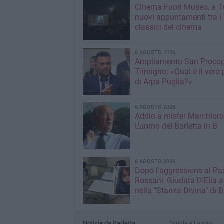
Cinema Fuori Museo, a Tr
nuovi appuntamenti tra i
classici del cinema
6 AGOSTO 2026
Ampliamento San Procop
Trimigno: «Qual è il vero 
di Arpa Puglia?»
6 AGOSTO 2026
Addio a mister Marchioro
L'uomo del Barletta in B
6 AGOSTO 2026
Dopo l'aggressione al Pa
Rossani, Giuditta D'Elia a
nella "Stanza Divina" di B
Notizie da Barletta
Scuola e Lavoro