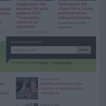
Maggioranza alla
Centrodestra Bat:
provincia Bat sulla
«Fondi Pnrr a rischio,
strade
gestione 2024:
amministrazione
governo
"Trasparenza,
Lodispoto bocciata»
coerenza ed
i
La nota dei consiglieri
operatività"
provinciali
L’avanzo disponibile di €
ro in
4.751.035,88: "Da
o 2025–
considerarsi assolutamente
Iscriviti alla Newsletter
positivo e non certo frutto di
incapacità amministrativa"
Iscriviti
Iscrivendoti accetti i
termini
e la
privacy policy
7 AGOSTO 2026
ea,
Barletta ricorda don Gino
Spadaro a vent’anni dalla
isione
scomparsa
6 AGOSTO 2026