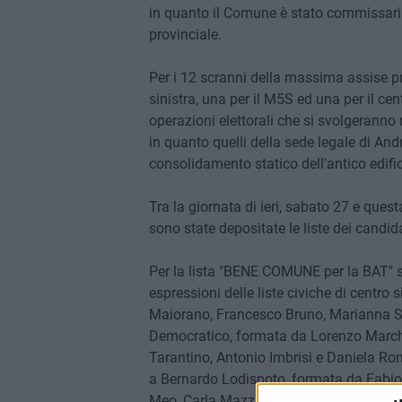
in quanto il Comune è stato commissariato
provinciale.
Per i 12 scranni della massima assise pro
sinistra, una per il M5S ed una per il cen
operazioni elettorali che si svolgeranno ne
in quanto quelli della sede legale di Andr
consolidamento statico dell'antico edifi
Tra la giornata di ieri, sabato 27 e q
sono state depositate le liste dei candidat
Per la lista "BENE COMUNE per la BAT" so
espressioni delle liste civiche di centro
Maiorano, Francesco Bruno, Marianna Sinis
Democratico, formata da Lorenzo March
Tarantino, Antonio Imbrisi e Daniela Rond
a Bernardo Lodispoto, formata da Fabi
Meo, Carla Mazzilli, Pierpaolo Pedone, St