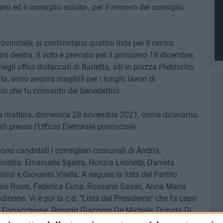
 ed il consiglio sciolto-, per il rinnovo del consiglio
vinciale, si confrontano quattro liste per il centro
tro destra. Il voto è previsto per il prossimo 18 dicembre,
gli uffici distaccati di Barletta, siti in piazza Plebiscito,
ia, sono ancora inagibili per i lunghi lavori di
cio che fu convento dei benedettini.
uesta mattina, domenica 28 novembre 2021, come dicevamo,
i presso l'Ufficio Elettorale provinciale.
no candidati i consiglieri comunali di Andria,
 sinistra: Emanuele Sgarra, Nunzia Leonetti, Daniela
i e Giovanni Vilella. A seguire la lista del Partito
io Rossi, Federica Cuna, Rossano Sasso, Anna Maria
inone. Vi è poi la c.d. "Lista del Presidente" che fa capo
o Capacchione, Rosario Giacomo De Michele, Donata Di
efania Rubino e Savino Tesoro. Vi è poi la lista "Popolari-