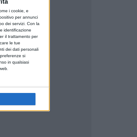
ità
ome i cookie, e
spositivo per annunci
o dei servizi.
Con la
e identificazione
er il trattamento per
icare le tue
ti dei dati personali
 preferenze si
nso in qualsiasi
 web.