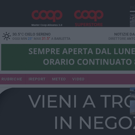
PI
30.5
°C
CIELO SERENO
NOTIZIE D
31.5°
OGGI MIN
25°
MAX
A
BARLETTA
DIRETTORE
ANTO
se
RUBRICHE
IREPORT
METEO
VIDEO