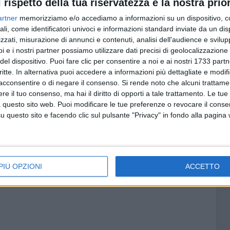
l rispetto della tua riservatezza è la nostra prior
indaco di Bisceglie Francesco Spina, con Claudio
artner
memorizziamo e/o accediamo a informazioni su un dispositivo, c
urora, Vincenzo Montrone, Rosa Scognamiglio,
ali, come identificatori univoci e informazioni standard inviate da un di
conte.
zzati, misurazione di annunci e contenuti, analisi dell'audience e svilupp
i e i nostri partner possiamo utilizzare dati precisi di geolocalizzazione 
l M5S, formata dall'andriese Vincenzo Coratella, Francesco
del dispositivo. Puoi fare clic per consentire a noi e ai nostri 1733 partn
critte. In alternativa puoi accedere a informazioni più dettagliate e modif
tunato, Maria Altomare Porro e Costanza Santarelli,
acconsentire o di negare il consenso.
Si rende noto che alcuni trattamen
e il tuo consenso, ma hai il diritto di opporti a tale trattamento. Le tue
 questo sito web. Puoi modificare le tue preferenze o revocare il conse
ra" vede invece Emanuele Cozzoli, Ludovico Peschechera,
questo sito e facendo clic sul pulsante "Privacy" in fondo alla pagina
avo, Pasquale Di Trani, Bruna Glionna, Gianluca Grumo,
la Rosaria Dina Fracchiolla.
ROVINCIALE
PIÙ OPZIONI
ACCETTO