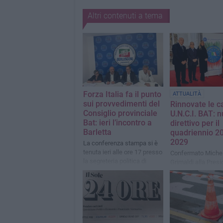
Altri contenuti a tema
Forza Italia fa il punto
ATTUALITÀ
sui provvedimenti del
Rinnovate le c
Consiglio provinciale
U.N.C.I. BAT: 
Bat: ieri l’incontro a
direttivo per il
Barletta
quadriennio 2
2029
La conferenza stampa si è
tenuta ieri alle ore 17 presso
Confermato Miche
la segreteria politica di
Grimaldi alla Pres
Forza Italia a Barletta