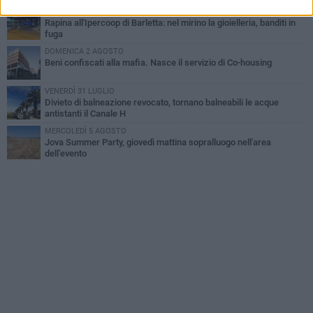
GIOVEDÌ 30 LUGLIO
Rapina all'Ipercoop di Barletta: nel mirino la gioielleria, banditi in
fuga
DOMENICA 2 AGOSTO
Beni confiscati alla mafia. Nasce il servizio di Co-housing
VENERDÌ 31 LUGLIO
Divieto di balneazione revocato, tornano balneabili le acque
antistanti il Canale H
MERCOLEDÌ 5 AGOSTO
Jova Summer Party, giovedì mattina sopralluogo nell'area
dell'evento