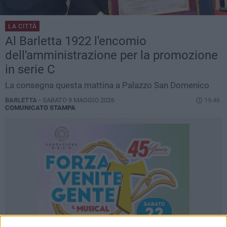
LA CITTÀ
Al Barletta 1922 l'encomio
dell'amministrazione per la promozione
in serie C
La consegna questa mattina a Palazzo San Domenico
BARLETTA -
SABATO 9 MAGGIO 2026
19.46
COMUNICATO STAMPA