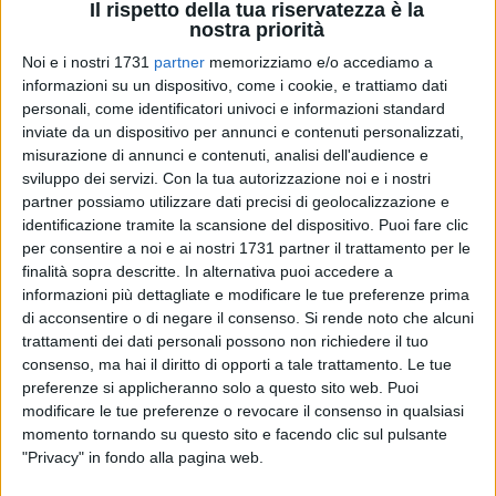
Il rispetto della tua riservatezza è la
nostra priorità
Noi e i nostri 1731
partner
memorizziamo e/o accediamo a
informazioni su un dispositivo, come i cookie, e trattiamo dati
personali, come identificatori univoci e informazioni standard
inviate da un dispositivo per annunci e contenuti personalizzati,
misurazione di annunci e contenuti, analisi dell'audience e
sviluppo dei servizi.
Con la tua autorizzazione noi e i nostri
Una mattinata carica di emozione, orgoglio e senso di
partner possiamo utilizzare dati precisi di geolocalizzazione e
appartenenza quella vissuta oggi presso Palazzo San
identificazione tramite la scansione del dispositivo. Puoi fare clic
Domenico, dove la città di Barletta ha voluto rendere
per consentire a noi e ai nostri 1731 partner il trattamento per le
omaggio alla S.S.D. Barletta 1922 con un encomio ufficiale
finalità sopra descritte. In alternativa puoi accedere a
per la storica promozione in Serie C. Un riconoscimento che
informazioni più dettagliate e modificare le tue preferenze prima
va oltre il semplice risultato sportivo e che rappresenta il
di acconsentire o di negare il consenso.
Si rende noto che alcuni
trattamenti dei dati personali possono non richiedere il tuo
tributo di un'intera comunità a una squadra capace di
consenso, ma hai il diritto di opporti a tale trattamento. Le tue
riaccendere entusiasmo, passione e identità attorno ai colori
preferenze si applicheranno solo a questo sito web. Puoi
biancorossi.
modificare le tue preferenze o revocare il consenso in qualsiasi
momento tornando su questo sito e facendo clic sul pulsante
Alla cerimonia hanno preso parte dirigenti, staff tecnico e
"Privacy" in fondo alla pagina web.
calciatori del club, accolti dal Sindaco Cosimo Cannito e dal