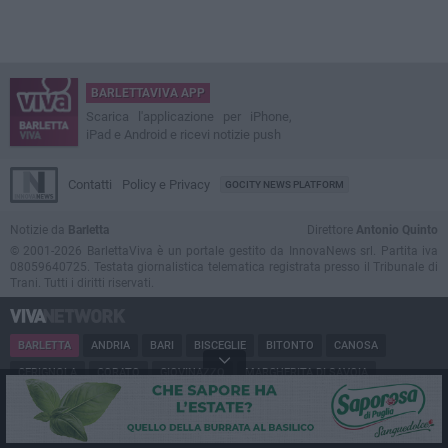
BARLETTAVIVA APP
Scarica l'applicazione per iPhone,
iPad e Android e ricevi notizie push
Contatti
Policy e Privacy
GOCITY NEWS PLATFORM
Notizie da
Barletta
Direttore
Antonio Quinto
© 2001-2026 BarlettaViva è un portale gestito da InnovaNews srl. Partita iva
08059640725. Testata giornalistica telematica registrata presso il Tribunale di
Trani. Tutti i diritti riservati.
BARLETTA
ANDRIA
BARI
BISCEGLIE
BITONTO
CANOSA
CERIGNOLA
CORATO
GIOVINAZZO
MARGHERITA DI SAVOIA
MINERVINO
MODUGNO
MOLFETTA
PUGLIA
RUVO
SAN FERDINANDO
SPINAZZOLA
TERLIZZI
TRANI
TRINITAPOLI