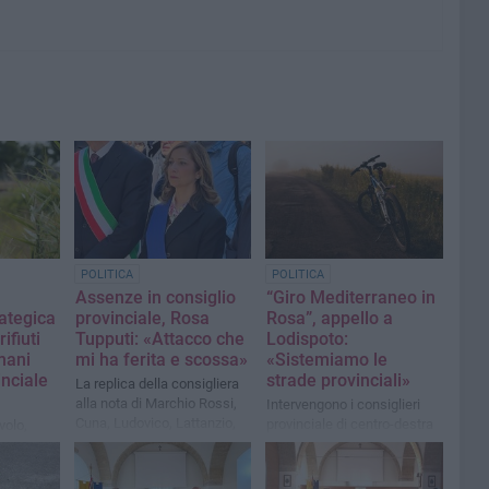
POLITICA
POLITICA
Assenze in consiglio
“Giro Mediterraneo in
ategica
provinciale, Rosa
Rosa”, appello a
ifiuti
Tupputi: «Attacco che
Lodispoto:
mani
mi ha ferita e scossa»
«Sistemiamo le
inciale
strade provinciali»
La replica della consigliera
alla nota di Marchio Rossi,
Intervengono i consiglieri
Cuna, Ludovico, Lattanzio,
provinciale di centro-destra
volo,
Capacchione e Di Noia
attinata