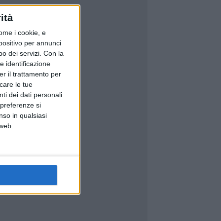
ità
ome i cookie, e
spositivo per annunci
o dei servizi.
Con la
e identificazione
er il trattamento per
icare le tue
ti dei dati personali
 preferenze si
nso in qualsiasi
 web.