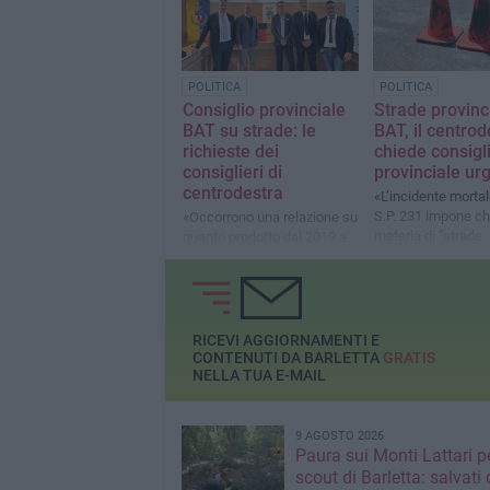
POLITICA
POLITICA
Consiglio provinciale
Strade provinci
BAT su strade: le
BAT, il centrod
richieste dei
chiede consigl
consiglieri di
provinciale ur
centrodestra
«L’incidente mortal
S.P. 231 impone ch
«Occorrono una relazione su
materia di “strade
quanto prodotto dal 2019 a
provinciali” dalla P
oggi, la presenza di
BAT. Chiediamo al
consiglieri e una diretta
presidente Lodispo
streaming»
le carte»
RICEVI AGGIORNAMENTI E
CONTENUTI DA BARLETTA
GRATIS
NELLA TUA E-MAIL
9 AGOSTO 2026
Paura sui Monti Lattari p
scout di Barletta: salvati 