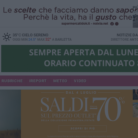
PI
35
°C
CIELO SERENO
NOTIZIE D
32°
OGGI MIN
24.5°
MAX
A
BARLETTA
DIRETTORE
ANTO
se
RUBRICHE
IREPORT
METEO
VIDEO