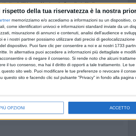
tituito dall'Unione Nazionale Cavalieri d'Italia per
l rispetto della tua riservatezza è la nostra prior
ative che si impegnano nel volontariato e nella solidarietà,
tà.
artner
memorizziamo e/o accediamo a informazioni su un dispositivo, c
ali, come identificatori univoci e informazioni standard inviate da un di
rattere sociale, la Sezione provinciale BAT non ha
zzati, misurazione di annunci e contenuti, analisi dell'audience e svilupp
i e i nostri partner possiamo utilizzare dati precisi di geolocalizzazione 
ale. Infatti ha collaborato, con il Ministero della Cultura
del dispositivo. Puoi fare clic per consentire a noi e ai nostri 1733 partn
cumentarie che hanno ricevuto importanti riconoscimenti a
critte. In alternativa puoi accedere a informazioni più dettagliate e modif
1 Madri Costituenti
" organizzata in collaborazione con il
acconsentire o di negare il consenso.
Si rende noto che alcuni trattamen
2025, riguardante le prime elezioni repubblicane e le 21
e il tuo consenso, ma hai il diritto di opporti a tale trattamento. Le tue
lea Costituente.
 questo sito web. Puoi modificare le tue preferenze o revocare il conse
questo sito e facendo clic sul pulsante "Privacy" in fondo alla pagina
ria Trani non si è fermata a quanto esposto ma, tante
e iniziative che hanno visto protagonisti i Soci in tutti i
PIÙ OPZIONI
ACCETTO