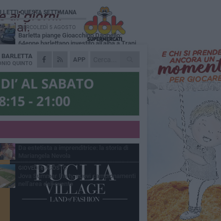
Ù LETTI QUESTA SETTIMANA
MERCOLEDÌ 5 AGOSTO
Barletta piange Gioacchino Dagnello:
64enne barlettano investito all'alba a Trani
A
BARLETTA
GIOVEDÌ 6 AGOSTO
APP
Il ricordo di "Cecco", il benzinaio col
NIO QUINTO
sorriso: «Contava i giorni che lo
paravano dalla pensione»
VENERDÌ 7 AGOSTO
Incidente sulla 16 bis a Barletta, traffico
bloccato verso Bari
MERCOLEDÌ 5 AGOSTO
Jova Summer Party, giovedì mattina
sopralluogo nell'area dell'evento
VENERDÌ 7 AGOSTO
Da estetista a imprenditrice: la storia di
Mariangela Nevola
GIOVEDÌ 6 AGOSTO
Jova Summer Party, nuovi campionamenti
nell'area dell'evento