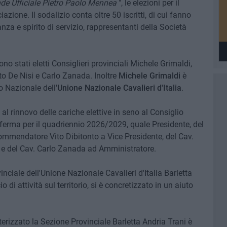
de Ufficiale Pietro Paolo Mennea
", le elezioni per il
azione. Il sodalizio conta oltre 50 iscritti, di cui fanno
anza e spirito di servizio, rappresentanti della Società
ono stati eletti Consiglieri provinciali Michele Grimaldi,
to De Nisi e Carlo Zanada. Inoltre
Michele Grimaldi
è
o Nazionale dell'
Unione Nazionale Cavalieri d'Italia
.
l rinnovo delle cariche elettive in seno al Consiglio
onferma per il quadriennio 2026/2029, quale Presidente, del
ommendatore Vito Dibitonto a Vice Presidente, del Cav.
 e del Cav. Carlo Zanada ad Amministratore.
nciale dell'Unione Nazionale Cavalieri d'Italia Barletta
di attività sul territorio, si è concretizzato in un aiuto
tterizzato la Sezione Provinciale Barletta Andria Trani è