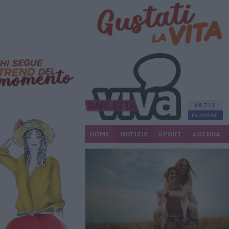
68.713
FANPAGE
HOME
NOTIZIE
SPORT
AGENDA