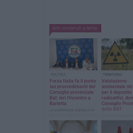
Altri contenuti a tema
POLITICA
TERRITORIO
Forza Italia fa il punto
Valutazione
sui provvedimenti del
ambientale str
Consiglio provinciale
per il deposito r
Bat: ieri l’incontro a
radioattivi, do
Barletta
Consiglio Prov
della BAT
La conferenza stampa si è
tenuta ieri alle ore 17 presso
Il tema torna sul ta
la segreteria politica di
convocazione in m
Forza Italia a Barletta
per i consiglieri