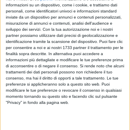
informazioni su un dispositivo, come i cookie, e trattiamo dati
personali, come identificatori univoci e informazioni standard
inviate da un dispositivo per annunci e contenuti personalizzati,
misurazione di annunci e contenuti, analisi dell'audience e
22
sviluppo dei servizi.
Con la tua autorizzazione noi e i nostri
partner possiamo utilizzare dati precisi di geolocalizzazione e
identificazione tramite la scansione del dispositivo. Puoi fare clic
per consentire a noi e ai nostri 1733 partner il trattamento per le
Convocazione di una riunione "
straordinaria e urgente
" del
finalità sopra descritte. In alternativa puoi accedere a
Consiglio Provinciale della BAT in programma per domani,
informazioni più dettagliate e modificare le tue preferenze prima
24 gennaio. Sul tavolo il tema della dibattuta collocazione
di acconsentire o di negare il consenso.
Si rende noto che alcuni
del
deposito nazionale dei rifiuti radioattivi
all'interno di un
trattamenti dei dati personali possono non richiedere il tuo
parco tecnologico.
consenso, ma hai il diritto di opporti a tale trattamento. Le tue
preferenze si applicheranno solo a questo sito web. Puoi
modificare le tue preferenze o revocare il consenso in qualsiasi
Tema controverso del quale all'interno della Provincia di
momento tornando su questo sito e facendo clic sul pulsante
Barletta, Andria e Trani
, indicata dalla Carta Nazionale Aree
"Privacy" in fondo alla pagina web.
Idonee Deposito Nazionale Rifiuti Radioattivi come una delle
possibili aree di destinazione dell'impianto, si discute da
tempo. Un argomento, quello della valutazione ambientale
strategica, del quale si parlerà domani nel consiglio