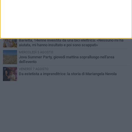
GIOVEDÌ 6 AGOSTO
Il ricordo di "Cecco", il benzinaio col sorriso: «Contava i giorni che
lo separavano dalla pensione»
VENERDÌ 7 AGOSTO
Incidente sulla 16 bis a Barletta, traffico bloccato verso Bari
DOMENICA 9 AGOSTO
Barletta, 14enne investita da una bici elettrica: «Nessuno mi ha
aiutata, mi hanno insultato e poi sono scappati»
MERCOLEDÌ 5 AGOSTO
Jova Summer Party, giovedì mattina sopralluogo nell'area
dell'evento
VENERDÌ 7 AGOSTO
Da estetista a imprenditrice: la storia di Mariangela Nevola