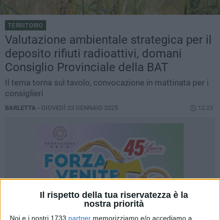
TERRITORIO
Valutazione ambientale strategica per il
deposito rifiuti radioattivi, domani
Consiglio Provinciale della BAT
Il tema torna sul tavolo, convocazione in mattinata per i
consiglieri
BARLETTA -
GIOVEDÌ 23 GENNAIO 2025
12.23
Il rispetto della tua riservatezza è la
nostra priorità
Noi e i nostri 1733
partner
memorizziamo e/o accediamo a