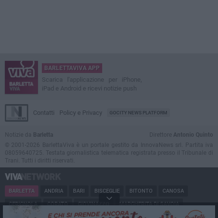
BARLETTAVIVA APP
Scarica l'applicazione per iPhone,
iPad e Android e ricevi notizie push
Contatti
Policy e Privacy
GOCITY NEWS PLATFORM
Notizie da
Barletta
Direttore
Antonio Quinto
© 2001-2026 BarlettaViva è un portale gestito da InnovaNews srl. Partita iva
08059640725. Testata giornalistica telematica registrata presso il Tribunale di
Trani. Tutti i diritti riservati.
BARLETTA
ANDRIA
BARI
BISCEGLIE
BITONTO
CANOSA
CERIGNOLA
CORATO
GIOVINAZZO
MARGHERITA DI SAVOIA
MINERVINO
MODUGNO
MOLFETTA
PUGLIA
RUVO