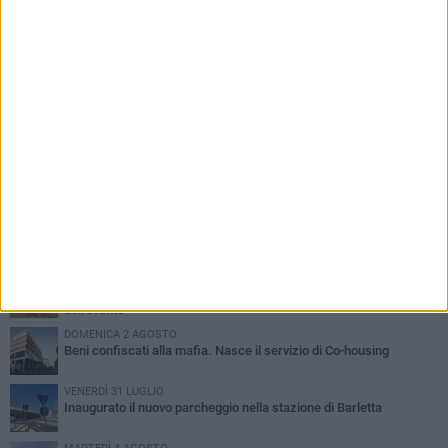
PIÙ LETTI QUESTA SETTIMANA
MERCOLEDÌ 5 AGOSTO
Barletta piange Gioacchino Dagnello: 64enne barlettano investito
all'alba a Trani
GIOVEDÌ 6 AGOSTO
Il ricordo di "Cecco", il benzinaio col sorriso: «Contava i giorni che
lo separavano dalla pensione»
MERCOLEDÌ 5 AGOSTO
Jova Summer Party, giovedì mattina sopralluogo nell'area
dell'evento
DOMENICA 2 AGOSTO
Beni confiscati alla mafia. Nasce il servizio di Co-housing
VENERDÌ 31 LUGLIO
Inaugurato il nuovo parcheggio nella stazione di Barletta