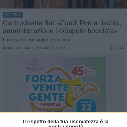
POLITICA
Centrodestra Bat: «Fondi Pnrr a rischio,
amministrazione Lodispoto bocciata»
La nota dei consiglieri provinciali
BARLETTA -
MARTEDÌ 6 MAGGIO 2025
15.44
Il rispetto della tua riservatezza è la
nostra priorità