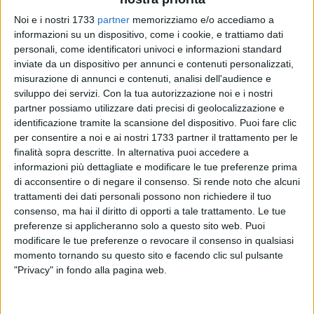
Noi e i nostri 1733
partner
memorizziamo e/o accediamo a
1
informazioni su un dispositivo, come i cookie, e trattiamo dati
personali, come identificatori univoci e informazioni standard
inviate da un dispositivo per annunci e contenuti personalizzati,
misurazione di annunci e contenuti, analisi dell'audience e
«La gestione dell'Amministrazione Provinciale Lodispoto e
sviluppo dei servizi.
Con la tua autorizzazione noi e i nostri
della sua maggioranza di centro sinistra è da bocciare!» Così
partner possiamo utilizzare dati precisi di geolocalizzazione e
i consiglieri provinciali, Michele Nobile, Michele Vitrani,
identificazione tramite la scansione del dispositivo. Puoi fare clic
Gennaro Calabrese, Michele De Noia e Gianni Di Leo.
per consentire a noi e ai nostri 1733 partner il trattamento per le
finalità sopra descritte. In alternativa puoi accedere a
informazioni più dettagliate e modificare le tue preferenze prima
Prova ne è l'avanzo di amministrazione di oltre 4 milioni di
di acconsentire o di negare il consenso.
Si rende noto che alcuni
euro. Tutti soldi che non vengono spesi dalla Provincia,
trattamenti dei dati personali possono non richiedere il tuo
nonostante il territorio ne necessiti. Dopo la perdita dei Fondi
consenso, ma hai il diritto di opporti a tale trattamento. Le tue
di Sviluppo e Coesione FSC, inoltre, siamo fortemente
preferenze si applicheranno solo a questo sito web. Puoi
preoccupati che possano essere persi finanche i fondi PNRR.
modificare le tue preferenze o revocare il consenso in qualsiasi
I 40 milioni d'avanzo vincolato dimostrano che non sono
momento tornando su questo sito e facendo clic sul pulsante
"Privacy" in fondo alla pagina web.
state espletate le gare e che, quindi, non si sono utilizzati. Un
suicidio vero e proprio considerate le tante opere da
realizzare e lo stato pietoso in cui versano strade e scuole