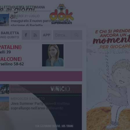
Ù LETTI QUESTA SETTIMANA
VENERDÌ 31 LUGLIO
Inaugurato il nuovo parcheggio nella
stazione di Barletta
A
BARLETTA
MERCOLEDÌ 5 AGOSTO
APP
Barletta piange Gioacchino Dagnello:
NIO QUINTO
64enne barlettano investito all'alba a Trani
GIOVEDÌ 30 LUGLIO
Rapina all'Ipercoop di Barletta: nel mirino la
gioielleria, banditi in fuga
DOMENICA 2 AGOSTO
Beni confiscati alla mafia. Nasce il servizio
di Co-housing
VENERDÌ 31 LUGLIO
Divieto di balneazione revocato, tornano
balneabili le acque antistanti il Canale H
MERCOLEDÌ 5 AGOSTO
Jova Summer Party, giovedì mattina
sopralluogo nell'area dell'evento