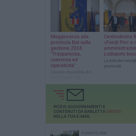
primi cittadini contro il
presidente della Provincia
Maggioranza alla
Centrodestra B
provincia Bat sulla
«Fondi Pnrr a r
gestione 2024:
amministrazio
"Trasparenza,
Lodispoto bocc
coerenza ed
La nota dei consigl
operatività"
provinciali
L’avanzo disponibile di €
4.751.035,88: "Da
considerarsi assolutamente
positivo e non certo frutto di
incapacità amministrativa"
RICEVI AGGIORNAMENTI E
CONTENUTI DA BARLETTA
GRATIS
NELLA TUA E-MAIL
6 AGOSTO 2026