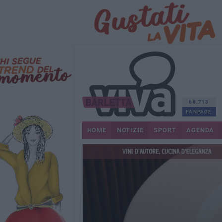
68.713
FANPAGE
HOME
NOTIZIE
SPORT
AGENDA