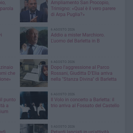
io,
Ampliamento San Procopio,
 parola
Trimigno: «Qual è il vero parere
di Arpa Puglia?»
6 AGOSTO 2026
i
Addio a mister Marchioro.
L'uomo del Barletta in B
6 AGOSTO 2026
nzinaio
Dopo l'aggressione al Parco
orni che
Rossani, Giuditta D'Elia arriva
ione»
nella "Stanza Divina" di Barletta
6 AGOSTO 2026
il punto
Il Volo in concerto a Barletta: il
ità a
trio arriva al Fossato del Castello
mium
5 AGOSTO 2026
edì
Petardi lanciati in un'attività