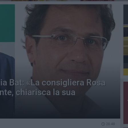
a Bat: «La consigliera Rosa
te, chiarisca la sua
20.48