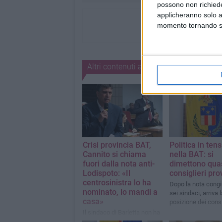
possono non richieder
applicheranno solo a
momento tornando su 
Altri contenuti a tema
Crisi provincia BAT,
Politica in ten
Cannito si chiama
nella BAT: si
fuori dalla nota anti-
dimettono quasi
Lodispoto: «Il
consiglieri prov
centrosinistra lo ha
Dopo la nota congi
nominato, lo mandi a
sei sindaci, arriva 
casa»
posizione dei consi
Il sindaco di Barletta non ha
firmato il documento dei