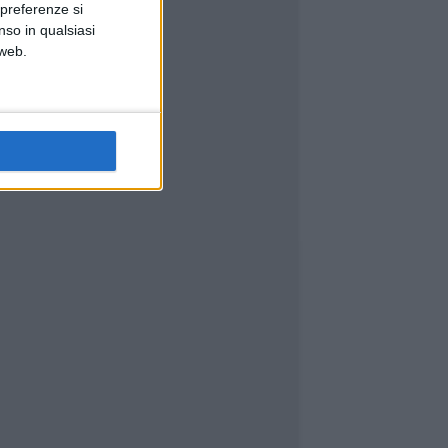
 preferenze si
nso in qualsiasi
 web.