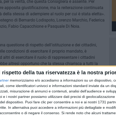
a, per la verità, che questa Consigliera è assente. Per
re apposita giustificazione, ma la reiterazione continuata
 della stessa di adempiere al ruolo per cui è stata eletta».
sostegno di Bernardo Lodispoto, Lorenzo Marchio, Federica
nzio, Fabio Capacchione e Pasquale Di Noia.
questione di rispetto dell'istituzione e dei cittadini,
le condizioni di esercitare il proprio mandato, è
ltri di esercitare il ruolo di rappresentare i cittadini
be altresì opportuno che la stessa chiarisca a tutti la
etta con i voti della maggioranza. Questo chiarimento ci
l rispetto della tua riservatezza è la nostra prior
iera Rosa Tupputi avesse legittimamente deciso di non
artner
memorizziamo e/o accediamo a informazioni su un dispositivo, c
 eletta, non solo non sta ben adempiendo al suo ruolo, ma
ali, come identificatori univoci e informazioni standard inviate da un di
ale. Fiduciosi attendiamo chiarezza e serietà politica ed
zzati, misurazione di annunci e contenuti, analisi dell'audience e svilupp
i e i nostri partner possiamo utilizzare dati precisi di geolocalizzazione 
del dispositivo. Puoi fare clic per consentire a noi e ai nostri 1731 partn
critte. In alternativa puoi accedere a informazioni più dettagliate e modif
acconsentire o di negare il consenso.
Si rende noto che alcuni trattamen