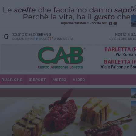
PI
30.5
°C
CIELO SERENO
NOTIZIE D
31°
DOMANI MIN
24°
MAX
A
BARLETTA
DIRETTORE
ANTO
RUBRICHE
IREPORT
METEO
VIDEO