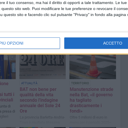
e il tuo consenso, ma hai il diritto di opporti a tale trattamento. Le tue
 questo sito web. Puoi modificare le tue preferenze o revocare il conse
questo sito e facendo clic sul pulsante "Privacy" in fondo alla pagina
PIÙ OPZIONI
ACCETTO
sione
ATTUALITÀ
TERRITORIO
BAT non bene per
Manutenzione strade
 tutti i
qualità della vita
nella Bat, «il governo
inciali
secondo l'indagine
ha tagliato
annuale del Sole 24
drasticamente i
unta di
Ore
fondi»
la presa di
glieri
La provincia Barletta-Andria-
Oltre 5 milioni di euro in
Trani è risultata 86esima
meno per il periodo 2025–
nella classifica del giornale
2028