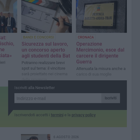
di Confindustria
at:
BANDI E CONCORSI
CRONACA
ischio,
Sicurezza sul lavoro,
Operazione
ne
un concorso aperto
Mercimonio, esce dal
iata»
agli studenti della Bat
carcere il dirigente
Guerra
ieri
Potranno realizzare brevi
spot sul tema: il vincitore
Attenuata la misura anche a
sarà proiettato nei cinema
carico di sua moglie
della provincia
Iscriviti alla Newsletter
Iscriviti
Iscrivendoti accetti i
termini
e la
privacy policy
6 AGOSTO 2026