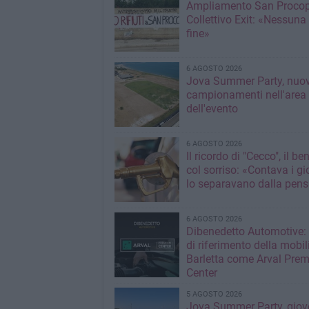
Ampliamento San Procop
Collettivo Exit: «Nessuna
fine»
6 AGOSTO 2026
Jova Summer Party, nuov
campionamenti nell'area
dell'evento
6 AGOSTO 2026
Il ricordo di "Cecco", il be
col sorriso: «Contava i gi
lo separavano dalla pens
6 AGOSTO 2026
Dibenedetto Automotive: 
di riferimento della mobil
Barletta come Arval Pre
Center
5 AGOSTO 2026
Jova Summer Party, giov