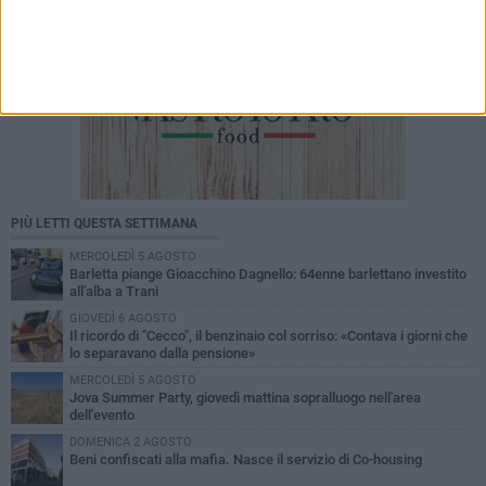
PIÙ LETTI QUESTA SETTIMANA
MERCOLEDÌ 5 AGOSTO
Barletta piange Gioacchino Dagnello: 64enne barlettano investito
all'alba a Trani
GIOVEDÌ 6 AGOSTO
Il ricordo di "Cecco", il benzinaio col sorriso: «Contava i giorni che
lo separavano dalla pensione»
MERCOLEDÌ 5 AGOSTO
Jova Summer Party, giovedì mattina sopralluogo nell'area
dell'evento
DOMENICA 2 AGOSTO
Beni confiscati alla mafia. Nasce il servizio di Co-housing