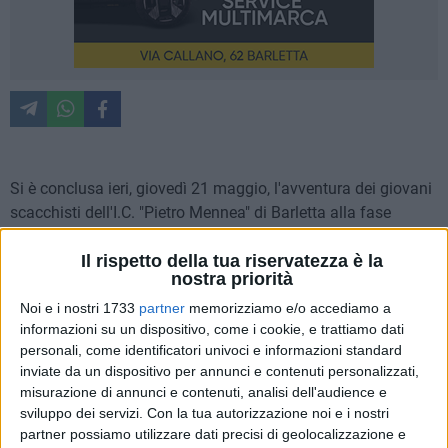
Si è conclusa ieri, giovedì 21 maggio, l'avventura dei giovani
scacchisti dell'I.C. "Pietro Mennea" di Barletta alla fase
nazionale del Trofeo Scacchi Scuola 2026, tenutasi nella
Il rispetto della tua riservatezza è la
splendida cornice di Montesilvano dal 18 al 21 maggio. I
nostra priorità
ragazzi coordinati dall'insegnante Miriam Bizzoca hanno
vissuto quattro giorni intensi, ricchi di emozioni, impegno e
Noi e i nostri 1733
partner
memorizziamo e/o accediamo a
informazioni su un dispositivo, come i cookie, e trattiamo dati
straordinari momenti di condivisione.
personali, come identificatori univoci e informazioni standard
inviate da un dispositivo per annunci e contenuti personalizzati,
L'I.C. "Pietro Mennea" torna dai Campionati Nazionali
misurazione di annunci e contenuti, analisi dell'audience e
Studenteschi di Scacchi con risultati di assoluto prestigio,
sviluppo dei servizi.
Con la tua autorizzazione noi e i nostri
ma soprattutto con un'esperienza umana destinata a
partner possiamo utilizzare dati precisi di geolocalizzazione e