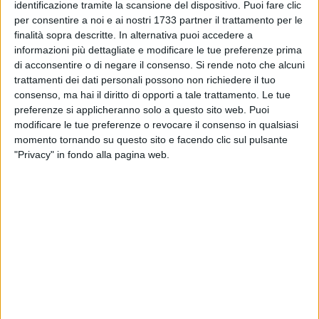
lasciare un segno profondo nel percorso di crescita dei suoi
identificazione tramite la scansione del dispositivo. Puoi fare clic
studenti. Tre le squadre protagoniste di una manifestazione
per consentire a noi e ai nostri 1733 partner il trattamento per le
finalità sopra descritte. In alternativa puoi accedere a
intensa ed emozionante, vissuta con passione, senso di
informazioni più dettagliate e modificare le tue preferenze prima
responsabilità e autentico spirito di squadra.
di acconsentire o di negare il consenso.
Si rende noto che alcuni
trattamenti dei dati personali possono non richiedere il tuo
Il risultato più prestigioso arriva dai piccolissimi: la squadra
consenso, ma hai il diritto di opporti a tale trattamento. Le tue
della scuola primaria ha conquistato il primo posto,
preferenze si applicheranno solo a questo sito web. Puoi
laureandosi Campione d'Italia nella propria categoria al
modificare le tue preferenze o revocare il consenso in qualsiasi
termine di un percorso entusiasmante che ha tenuto tutti con
momento tornando su questo sito e facendo clic sul pulsante
"Privacy" in fondo alla pagina web.
il fiato sospeso fino all'ultima mossa. Un traguardo che
premia non solo il talento e la preparazione, ma anche la
capacità di affrontare ogni partita con concentrazione,
rispetto e fiducia reciproca.
Splendida anche la prova delle ragazze della secondaria di
primo grado, che hanno ottenuto una meritatissima
medaglia d'argento, confermandosi tra le realtà più solide
del panorama scacchistico scolastico nazionale. Ottima
inoltre la prestazione della squadra maschile della