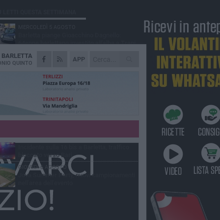
Ù LETTI QUESTA SETTIMANA
MERCOLEDÌ 5 AGOSTO
Barletta piange Gioacchino Dagnello:
64enne barlettano investito all'alba a Trani
A
BARLETTA
GIOVEDÌ 6 AGOSTO
APP
Il ricordo di "Cecco", il benzinaio col
NIO QUINTO
sorriso: «Contava i giorni che lo
paravano dalla pensione»
MERCOLEDÌ 5 AGOSTO
Jova Summer Party, giovedì mattina
sopralluogo nell'area dell'evento
DOMENICA 2 AGOSTO
Beni confiscati alla mafia. Nasce il servizio
di Co-housing
VENERDÌ 7 AGOSTO
Incidente sulla 16 bis a Barletta, traffico
bloccato verso Bari
GIOVEDÌ 6 AGOSTO
Jova Summer Party, nuovi campionamenti
nell'area dell'evento