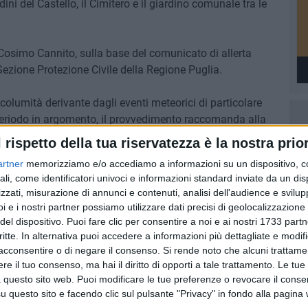
ini del Castello, il Cimitero e il giardino comunale tra le
Cosimo Cannito, sulla base del comunicato di allerta
Sezione Protezione Civile della Regione Puglia.
ncolumità derivante dagli eventi meteorici di particolare
 periodo in argomento, il provvedimento raccomanda alla
 alberate e ogni altra area verde liberamente accessibile
l rispetto della tua riservatezza è la nostra prior
artner
memorizziamo e/o accediamo a informazioni su un dispositivo, c
ali, come identificatori univoci e informazioni standard inviate da un di
zzati, misurazione di annunci e contenuti, analisi dell'audience e svilupp
i e i nostri partner possiamo utilizzare dati precisi di geolocalizzazione 
del dispositivo. Puoi fare clic per consentire a noi e ai nostri 1733 partn
critte. In alternativa puoi accedere a informazioni più dettagliate e modif
acconsentire o di negare il consenso.
Si rende noto che alcuni trattamen
e il tuo consenso, ma hai il diritto di opporti a tale trattamento. Le tue
 questo sito web. Puoi modificare le tue preferenze o revocare il conse
questo sito e facendo clic sul pulsante "Privacy" in fondo alla pagina