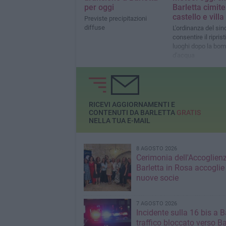
per oggi
Barletta cimite
castello e villa
Previste precipitazioni
diffuse
L'ordinanza del si
consentire il riprist
luoghi dopo la bo
d'acqua
RICEVI AGGIORNAMENTI E
CONTENUTI DA BARLETTA
GRATIS
NELLA TUA E-MAIL
8 AGOSTO 2026
Cerimonia dell'Accoglienz
Barletta in Rosa accoglie
nuove socie
7 AGOSTO 2026
Incidente sulla 16 bis a Ba
traffico bloccato verso Ba