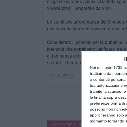
esigenze saranno chiusi a Barletta i giard
vie Manzoni, Leopardi e da Vinci.
Lo stabilisce un'ordinanza del Sindaco, 
gialla per rischio vento pervenuto dalla 
Considerato il pericolo per la pubblica i
intensità che potrebbero verificarsi nel
cittadinanza di non frequentare le strade
I
su tutto il territorio comunale.
Noi e i nostri 1733
p
trattiamo dati person
ALLERTA METEO
e contenuti personali
tua autorizzazione no
tramite la scansione 
le finalità sopra des
preferenze prima di 
possono non richieder
applicheranno solo a
momento tornando su 
Altri contenuti a tema