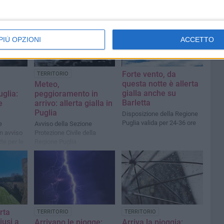
PIÙ OPZIONI
ACCETTO
Forte vento, da
TERRITORIO
questa notte è allerta
Meteo,
gialla anche su
uglia:
peggioramento in
Barletta
e
arrivo: allerta gialla in
Puglia
Disposizione della Regione
Puglia valida per 24-36 ore
e
Avviso della Sezione
n avviso
Protezione Civile della
te per le
Regione Puglia
rta
TERRITORIO
TERRITORIO
iusi a
Arrivano le piogge:
Arriva la pioggia: