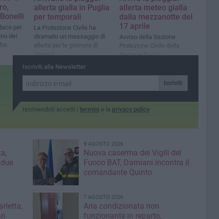
ro,
allerta gialla in Puglia
allerta meteo gialla
 Bonelli
per temporali
dalla mezzanotte del
17 aprile
ndaco per
La Protezione Civile ha
ino dei
diramato un messaggio di
Avviso della Sezione
mba
allerta per la giornata di
Protezione Civile della
domani
Regione Puglia
Iscriviti alla Newsletter
Iscriviti
Iscrivendoti accetti i
termini
e la
privacy policy
8 AGOSTO 2026
a,
Nuova caserma dei Vigili del
 due
Fuoco BAT, Damiani incontra il
comandante Quinto
7 AGOSTO 2026
rletta,
Aria condizionata non
ri
funzionante in reparto,