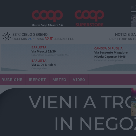
PI
33
°C
CIELO SERENO
NOTIZIE D
32.5°
OGGI MIN
24.5°
MAX
A
BARLETTA
DIRETTORE
ANTO
se
RUBRICHE
IREPORT
METEO
VIDEO