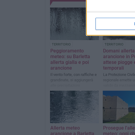
TERRITORIO
TERRITORIO
Peggioramento
Domani allerta
meteo: su Barletta
arancione in P
allerta gialla e poi
attese piogge 
arancione
temporali
Il vento forte, con raffiche e
La Protezione Civil
grandinate, si aggiungerà
regionale emette u
alle precipitazioni
valido da mezzanot
successive 20 ore
Allerta meteo
Prosegue l'alle
arancione a Barletta
meteo: oggi ch