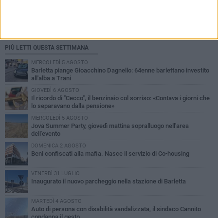
PIÙ LETTI QUESTA SETTIMANA
MERCOLEDÌ 5 AGOSTO
Barletta piange Gioacchino Dagnello: 64enne barlettano investito
all'alba a Trani
GIOVEDÌ 6 AGOSTO
Il ricordo di "Cecco", il benzinaio col sorriso: «Contava i giorni che
lo separavano dalla pensione»
MERCOLEDÌ 5 AGOSTO
Jova Summer Party, giovedì mattina sopralluogo nell'area
dell'evento
DOMENICA 2 AGOSTO
Beni confiscati alla mafia. Nasce il servizio di Co-housing
VENERDÌ 31 LUGLIO
Inaugurato il nuovo parcheggio nella stazione di Barletta
MARTEDÌ 4 AGOSTO
Auto di persona con disabilità vandalizzata, il sindaco Cannito
condanna il gesto