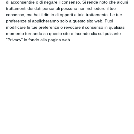
I COMPORTAMENTI DA ADOTTARE IN CASO DI
di acconsentire o di negare il consenso.
Si rende noto che alcuni
TEMPORALE:
trattamenti dei dati personali possono non richiedere il tuo
Associati ai temporali, i fulmini rappresentano uno dei
consenso, ma hai il diritto di opporti a tale trattamento. Le tue
preferenze si applicheranno solo a questo sito web. Puoi
pericoli più temibili. La maggior parte degli incidenti causati
modificare le tue preferenze o revocare il consenso in qualsiasi
dai fulmini si verifica all'aperto: la montagna è il luogo più a
momento tornando su questo sito e facendo clic sul pulsante
rischio, ma lo sono anche tutti i luoghi ampi ed esposti,
"Privacy" in fondo alla pagina web.
come ad esempio un prato o un campo di calcio, soprattutto
in presenza dell'acqua, come il mare, le spiagge, i moli, i
pontili, le piscine all'esterno. In realtà, esiste un rischio
residuo connesso ai fulmini anche al chiuso.
All'aperto
All'aperto nessun luogo è sicuro, quindi la prima cosa
da fare è raggiungere rapidamente un luogo chiuso e
aspettare almeno 30 minuti dopo l'ultimo tuono, prima
di riprendere le attività all'aperto. In mancanza di un
edificio, cerca riparo all'interno dell'automobile con
portiere e finestrini chiusi e con l'antenna della radio