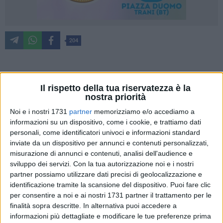
204
La Sezione Protezione Civile della Regione Puglia ha
Il rispetto della tua riservatezza è la
diramato, con messaggio del 16 agosto 2024, lo stato di
nostra priorità
allerta meteo gialla per tutta la Puglia (ad eccezione del
Noi e i nostri 1731
partner
memorizziamo e/o accediamo a
Salento),
dalle 8 del 17 agosto e per le successive 12 ore
.
informazioni su un dispositivo, come i cookie, e trattiamo dati
Sono previste precipitazioni da isolate a sparse, a prevalente
personali, come identificatori univoci e informazioni standard
carattere di rovescio o temporale, sulla Puglia centro-
inviate da un dispositivo per annunci e contenuti personalizzati,
settentrionale, con quantitativi cumulati deboli o
misurazione di annunci e contenuti, analisi dell'audience e
puntualmente moderati.
sviluppo dei servizi.
Con la tua autorizzazione noi e i nostri
partner possiamo utilizzare dati precisi di geolocalizzazione e
identificazione tramite la scansione del dispositivo. Puoi fare clic
Si raccomanda di osservare le buone norme
per consentire a noi e ai nostri 1731 partner il trattamento per le
comportamentali indicate dalla Protezione Civile.
finalità sopra descritte. In alternativa puoi accedere a
informazioni più dettagliate e modificare le tue preferenze prima