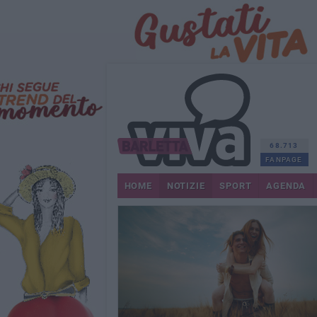
68.713
FANPAGE
HOME
NOTIZIE
SPORT
AGENDA