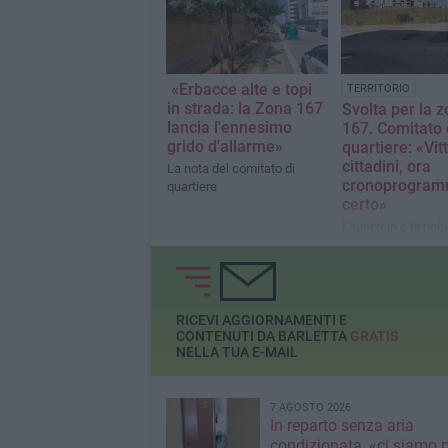
«Erbacce alte e topi
TERRITORIO
in strada: la Zona 167
Svolta per la 
lancia l'ennesimo
167. Comitato 
grido d'allarme»
quartiere: «Vit
cittadini, ora
La nota del comitato di
cronoprogra
quartiere
certo»
L'auspicio e la rich
comitato contro il
RICEVI AGGIORNAMENTI E
CONTENUTI DA BARLETTA
GRATIS
NELLA TUA E-MAIL
7 AGOSTO 2026
In reparto senza aria
condizionata, «ci siamo p