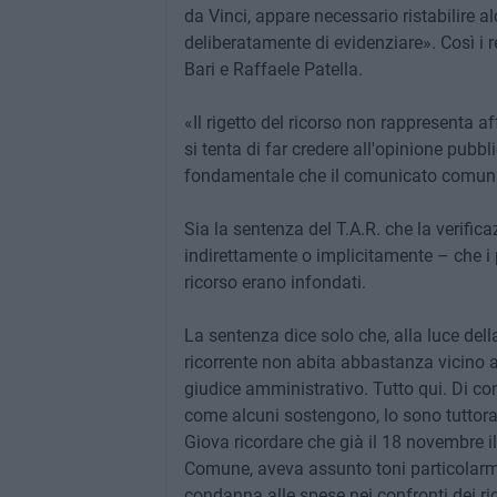
da Vinci, appare necessario ristabilire a
deliberatamente di evidenziare». Così i 
Bari e Raffaele Patella.
«Il rigetto del ricorso non rappresenta a
si tenta di far credere all'opinione pubb
fondamentale che il comunicato comunal
Sia la sentenza del T.A.R. che la verifi
indirettamente o implicitamente – che i 
ricorso erano infondati.
La sentenza dice solo che, alla luce della
ricorrente non abita abbastanza vicino ai 
giudice amministrativo. Tutto qui. Di co
come alcuni sostengono, lo sono tuttora
Giova ricordare che già il 18 novembre i
Comune, aveva assunto toni particolarme
condanna alle spese nei confronti dei rico