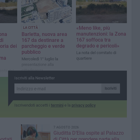
«Meno like, più
LA CITTÀ
manutenzioni: la Zona
zona
Barletta, nuova area
167 soffoca tra
di
167 da destinare a
degrado e pericoli»
toria dei
parcheggio e verde
pubblico
La nota del comitato di
mma
quartiere
Mercoledì 1° luglio la
presentazione alla
cittadinanza
iesta del
 degrado
Iscriviti alla Newsletter
Iscriviti
Iscrivendoti accetti i
termini
e la
privacy policy
7 AGOSTO 2026
Giuditta D’Elia ospite al Palazzo
ortati
di Città per prendere parte alla