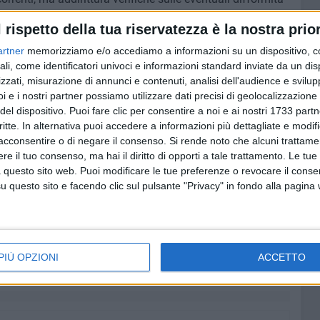
dichiarazione grave e istituzionalmente inopportuna nei
l rispetto della tua riservatezza è la nostra prior
icemente esercitato un diritto costituzionalmente
l riferimento all'invio della relazione tecnica al Questore,
artner
memorizziamo e/o accediamo a informazioni su un dispositivo, c
ali, come identificatori univoci e informazioni standard inviate da un di
e un contenzioso amministrativo a questioni criminali,
zzati, misurazione di annunci e contenuti, analisi dell'audience e svilupp
rte tensione attorno ai residenti e ai comitati civici.
i e i nostri partner possiamo utilizzare dati precisi di geolocalizzazione 
del dispositivo. Puoi fare clic per consentire a noi e ai nostri 1733 partn
ridico urbanistico posto dai cittadini: quello di un quartiere
critte. In alternativa puoi accedere a informazioni più dettagliate e modif
ico edilizio, dalla carenza di servizi, di spazi pubblici e
acconsentire o di negare il consenso.
Si rende noto che alcuni trattamen
alla qualità della vita dei residenti.
e il tuo consenso, ma hai il diritto di opporti a tale trattamento. Le tue
 questo sito web. Puoi modificare le tue preferenze o revocare il conse
questo sito e facendo clic sul pulsante "Privacy" in fondo alla pagina
adottato dall'Amministrazione, che preferisce esultare per
terrogarsi sul profondo disagio urbano e sociale che
adina e che ha portato tanti residenti ad esporsi
ga e difficile».
PIÙ OPZIONI
ACCETTO