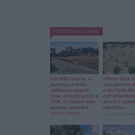
Altri contenuti a tema
Via delle Querce, la
«Parco della 1
pazienza è finita:
via Leonardo d
«Abbiamo pagato
e via Paolo Ric
case, urbanizzazioni e
nell’abbandono
TARI. In cambio solo
secchi e sgam
polvere, pericoli e
mai finito»
servizi negati»
La nota del comitat
quartiere zona 167
La nota del comitato di
quartiere zona 167