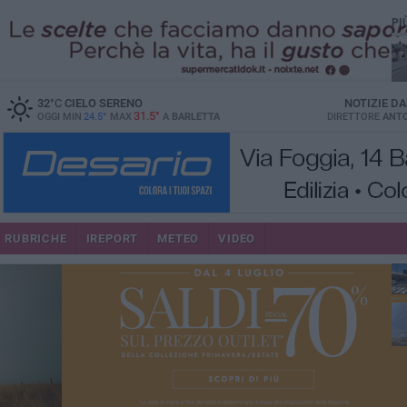
PI
32
°C
CIELO SERENO
NOTIZIE D
31.5°
OGGI MIN
24.5°
MAX
A
BARLETTA
DIRETTORE
ANTO
se
RUBRICHE
IREPORT
METEO
VIDEO