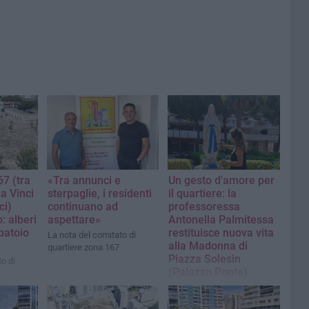
67 (tra
«Tra annunci e
Un gesto d'amore per
a Vinci
sterpaglie, i residenti
il quartiere: la
ci)
continuano ad
professoressa
: alberi
aspettare»
Antonella Palmitessa
batoio
restituisce nuova vita
La nota del comitato di
alla Madonna di
quartiere zona 167
Piazza Solesin
o di
(Palazzo Ponte)
La nota del comitato di
quartiere zona 167