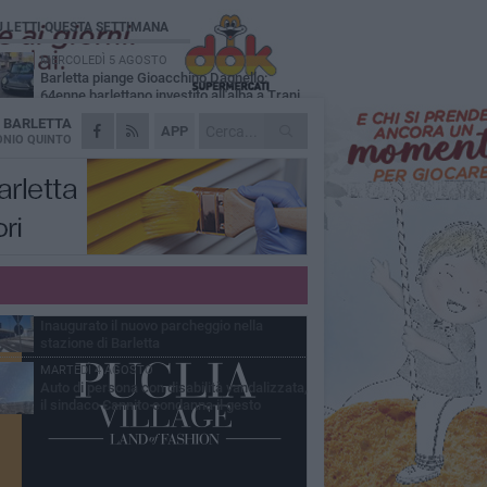
Ù LETTI QUESTA SETTIMANA
MERCOLEDÌ 5 AGOSTO
Barletta piange Gioacchino Dagnello:
64enne barlettano investito all'alba a Trani
A
BARLETTA
GIOVEDÌ 6 AGOSTO
APP
Il ricordo di "Cecco", il benzinaio col
NIO QUINTO
sorriso: «Contava i giorni che lo
paravano dalla pensione»
MERCOLEDÌ 5 AGOSTO
Jova Summer Party, giovedì mattina
sopralluogo nell'area dell'evento
DOMENICA 2 AGOSTO
Beni confiscati alla mafia. Nasce il servizio
di Co-housing
VENERDÌ 31 LUGLIO
Inaugurato il nuovo parcheggio nella
stazione di Barletta
MARTEDÌ 4 AGOSTO
Auto di persona con disabilità vandalizzata,
il sindaco Cannito condanna il gesto