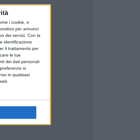
ità
ome i cookie, e
spositivo per annunci
o dei servizi.
Con la
e identificazione
er il trattamento per
icare le tue
ti dei dati personali
 preferenze si
nso in qualsiasi
 web.