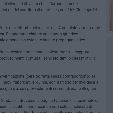
lcuni elementi di verità che il Comune omette
referenti del comitato di quartiere zona 167 Giuseppe Di
ffatto una "vittoria nel merito" dell'Amministrazione, come
lica. È opportuno chiarire un aspetto giuridico
e omette con evidente intento propagandistico.
cazione tecnica non dicono in alcun modo – neppure
provvedimenti comunali sono legittimi o che i motivi di
 verificazione (peraltro fatta senza contraddittorio), la
nuovi fabbricati, e, quindi, non ha titolo per rivolgersi al
nseguenza, se i provvedimenti comunali erano illegittimi,
.
l Sindaco, attraverso la pagina Facebook istituzionale del
nte discutibili annunciando non solo la richiesta di
rrenti, ma addirittura verifiche sulle eventuali difformità