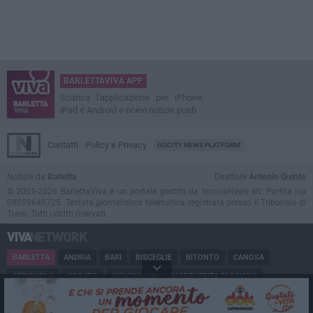
BARLETTAVIVA APP
Scarica l'applicazione per iPhone,
iPad e Android e ricevi notizie push
Contatti
Policy e Privacy
GOCITY NEWS PLATFORM
Notizie da
Barletta
Direttore
Antonio Quinto
© 2001-2026 BarlettaViva è un portale gestito da InnovaNews srl. Partita iva
08059640725. Testata giornalistica telematica registrata presso il Tribunale di
Trani. Tutti i diritti riservati.
BARLETTA
ANDRIA
BARI
BISCEGLIE
BITONTO
CANOSA
CERIGNOLA
CORATO
GIOVINAZZO
MARGHERITA DI SAVOIA
MINERVINO
MODUGNO
MOLFETTA
PUGLIA
RUVO