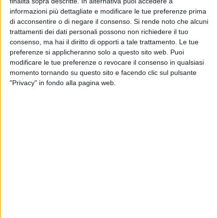
finalità sopra descritte. In alternativa puoi accedere a
Barletta davanti al pubblico nazionale. È anche una giovane
informazioni più dettagliate e modificare le tue preferenze prima
donna con i suoi sogni e i suoi obiettivi, che sta già
di acconsentire o di negare il consenso.
Si rende noto che alcuni
perseguendo. Dopo il diploma in estetica, infatti, ha iniziato
trattamenti dei dati personali possono non richiedere il tuo
a lavorare come lashmaker . Inoltre, fa anche la modella e
consenso, ma hai il diritto di opporti a tale trattamento. Le tue
sui suoi profili social è possibile vedere gli scatti di alcuni
preferenze si applicheranno solo a questo sito web. Puoi
degli shooting a cui ha partecipato. L'abbiamo intervistata
modificare le tue preferenze o revocare il consenso in qualsiasi
per cercare di addentrarci nel suo mondo e scoprire la
momento tornando su questo sito e facendo clic sul pulsante
"Privacy" in fondo alla pagina web.
persona che c'è alle spalle del personaggio pubblico.
Ciao Rosa Tea, tu parteciperai alla prossima edizione di
Miss Italia: la prima cosa che ti chiedo è quali sono le tue
emozioni in vista della competizione?
"Sì, sicuramente partecipare a Miss Italia dà tantissime
emozioni ed anche completamente diverse tra di loro.
Personalmente, da parte mia c'è tanta gioia, tanta
determinazione, però anche tanta paura e insicurezza,
perché comunque è inevitabile fare un confronto con le altre
ragazze e magari, non sentirsi all'altezza. È il secondo anno