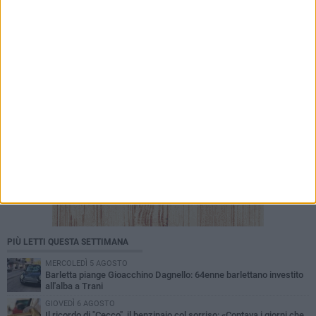
dalla scomparsa
PIÙ LETTI QUESTA SETTIMANA
MERCOLEDÌ 5 AGOSTO
Barletta piange Gioacchino Dagnello: 64enne barlettano investito
all'alba a Trani
GIOVEDÌ 6 AGOSTO
Il ricordo di "Cecco", il benzinaio col sorriso: «Contava i giorni che