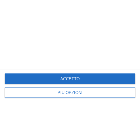
Altri contenuti a tema
1
ACCETTO
PIÙ OPZIONI
Il barlettano Andrea, con
EVENTI
diagnosi di autismo, sui
La barlettana Mariachiara
palchi di Miss Italia Puglia
Sfregola in gara per la finale