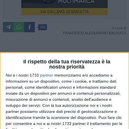
252
A cura di
FRANCESCO ALESSANDRO BALDUCCI
Ha 19 anni, una passione per la moda e un futuro che si
Il rispetto della tua riservatezza è la
prospetta radioso vista la giovanissima età. La barlettana
nostra priorità
Rosa Tea Murro è tra le concorrenti della prossima edizione
di Miss Italia, a cui partecipa dopo aver vinto il titolo di Miss
Noi e i nostri 1733
partner
memorizziamo e/o accediamo a
informazioni su un dispositivo, come i cookie, e trattiamo dati
Lo Smeraldo 2023 e Miss Framesi Puglia 2024. Le Prefinali
personali, come identificatori univoci e informazioni standard
nazionali del concorso si svolgeranno dal 4 al 7 settembre al
inviate da un dispositivo per annunci e contenuti personalizzati,
Resort De Angelis di Numana, nelle Marche. Per poi dare il
misurazione di annunci e contenuti, analisi dell'audience e
via alle finali nazionali.
sviluppo dei servizi.
Con la tua autorizzazione noi e i nostri
partner possiamo utilizzare dati precisi di geolocalizzazione e
Ma Rosa Tea Murro non è solo una delle concorrenti di Miss
identificazione tramite la scansione del dispositivo. Puoi fare clic
Italia, che cercherà di mantenere alto il nome della città di
per consentire a noi e ai nostri 1733 partner il trattamento per le