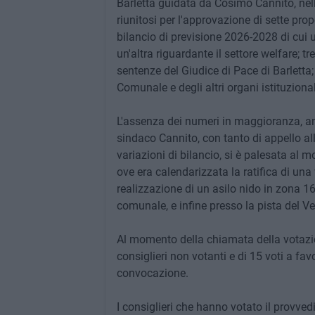
Barletta guidata da Cosimo Cannito, ne
riunitosi per l'approvazione di sette propo
bilancio di previsione 2026-2028 di cui u
un'altra riguardante il settore welfare; tre
sentenze del Giudice di Pace di Barletta; 
Comunale e degli altri organi istituzional
L'assenza dei numeri in maggioranza, an
sindaco Cannito, con tanto di appello al
variazioni di bilancio, si è palesata al 
ove era calendarizzata la ratifica di una
realizzazione di un asilo nido in zona 16
comunale, e infine presso la pista del 
Al momento della chiamata della votazion
consiglieri non votanti e di 15 voti a fa
convocazione.
I consiglieri che hanno votato il provved