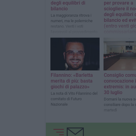
degli equilibri di
per provare a
bilancio
sciogliere il n
degli equilibri 
La maggioranza ritrova i
bilancio ed evi
numeri, ma le polemiche
(entro venti gio
restano. Venti i voti
commissariam
favorevoli al provvedimento
La maggioranza, s
sindaco, dovrebbe r
numeri, ma perman
divisioni. Intanto, n
centrosinistra, pri
di coalizione e pri
sciogliere in vista 
Filannino: «Barletta
Consiglio com
prossime elezioni
merita di più: basta
convocazione 
giochi di palazzo»
extremis: in aul
30 luglio
La nota di Vito Filannino del
comitato di Futuro
Domani la nuova s
Nazionale
consiliare dopo la c
martedì