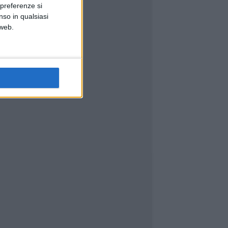
 preferenze si
nso in qualsiasi
 web.