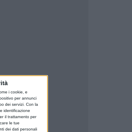
ità
ome i cookie, e
spositivo per annunci
o dei servizi.
Con la
e identificazione
er il trattamento per
icare le tue
ti dei dati personali