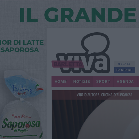
68.713
FANPAGE
HOME
NOTIZIE
SPORT
AGENDA