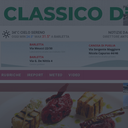
PI
34
°C
CIELO SERENO
NOTIZIE D
31.5°
OGGI MIN
24.5°
MAX
A
BARLETTA
DIRETTORE
ANTO
se
RUBRICHE
IREPORT
METEO
VIDEO