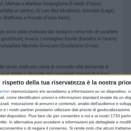
ci, Memeo e Martina Gorgoglione (Fratelli d'Italia),
rletta al centro), Di Leo (Noi Moderati), Grimaldi (Lega),
 Maffione, e Piccolo (Forza Italia).
za sono state motivate dal sindaco come non di carattere
iustificati, invece, i consiglieri Basile (Barletta al Centro)
la consigliera Michela Diviccaro (Coalizione Civica).
dei lavori, dedicata come di consueto alle domande di
ne e al sindaco da parte dei consiglieri convenuti hanno
l rispetto della tua riservatezza è la nostra prior
artner
memorizziamo e/o accediamo a informazioni su un dispositivo, c
 delle Querce"
(Cantiere Puglia):domanda in merito alla
ali, come identificatori univoci e informazioni standard inviate da un di
 Mihaela Albanese, al quale ha motivato la situazione con
zzati, misurazione di annunci e contenuti, analisi dell'audience e svilupp
l'ambito dei cosiddetti "Contratti di Quartiere 2", e che
i e i nostri partner possiamo utilizzare dati precisi di geolocalizzazione 
rmine un anno per realizzazione di opere che prevedono
del dispositivo. Puoi fare clic per consentire a noi e ai nostri 1733 partn
critte. In alternativa puoi accedere a informazioni più dettagliate e modif
i agli standard per competizioni professionistiche e alla
acconsentire o di negare il consenso.
Si rende noto che alcuni trattamen