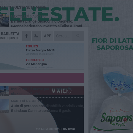
Ù LETTI QUESTA SETTIMANA
MERCOLEDÌ 5 AGOSTO
Barletta piange Gioacchino Dagnello:
64enne barlettano investito all'alba a Trani
A
BARLETTA
GIOVEDÌ 6 AGOSTO
APP
Il ricordo di "Cecco", il benzinaio col
NIO QUINTO
sorriso: «Contava i giorni che lo
paravano dalla pensione»
MERCOLEDÌ 5 AGOSTO
Jova Summer Party, giovedì mattina
sopralluogo nell'area dell'evento
DOMENICA 2 AGOSTO
Beni confiscati alla mafia. Nasce il servizio
di Co-housing
VENERDÌ 31 LUGLIO
Inaugurato il nuovo parcheggio nella
stazione di Barletta
MARTEDÌ 4 AGOSTO
Auto di persona con disabilità vandalizzata,
il sindaco Cannito condanna il gesto