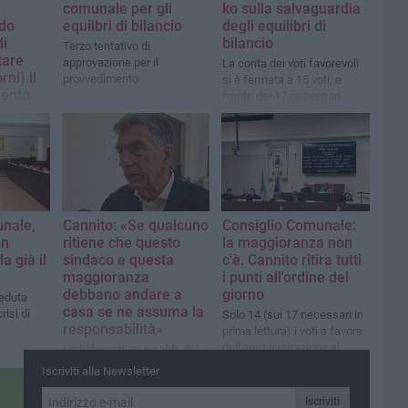
comunale per gli
ko sulla salvaguardia
odo
equilbri di bilancio
degli equilibri di
di
bilancio
Terzo tentativo di
tare
approvazione per il
La conta dei voti favorevoli
rni) il
provvedimento
si è fermata a 15 voti, a
ento
fronte dei 17 necessari
econdo il
itrovare i
gono le
el
me prove
mi nodi da
delle
unale,
Cannito: «Se qualcuno
Consiglio Comunale:
in
ritiene che questo
la maggioranza non
a già il
sindaco e questa
c'è. Cannito ritira tutti
maggioranza
i punti all'ordine del
debbano andare a
giorno
eduta
casa se ne assuma la
risi di
Solo 14 (sui 17 necessari in
responsabilità»
prima lettura) i voti a favore
dell'amministrazione al
Ledichiarazioni a caldo del
momento dell'approvazione
sindaco Cosimo Cannito
Iscriviti alla Newsletter
della tariffazione TARI 2026
sulla crisi della sua
maggioranza
Iscriviti