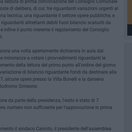
lla seduta di prima convocazione del Consiglio Comunale
ste di delibera, di cui: tre riguardanti variazioni urgenti al
na tecnica, una riguardante il settore opere pubbliche, e
 riguardanti altrettanti debiti fuori bilancio scaturiti da
e infine il punto inerente il regolamento del Consiglio
i.
cora una volta apertamente dichiarata in aula dal
le minoranze a votare i provvedimenti riguardanti le
momento della lettura del primo punto all'ordine del giorno
 variazione di bilancio riguardante fondi da destinare alla
7, alcune opere presso la Villa Bonelli e la darsena
Velodromo Simeone.
e da parte della presidenza, l'esito è stato di 7
vore, numero non sufficiente per l'approvazione in prima
imento il sindaco Cannito, il presidente dell'assemblea