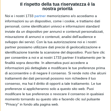
internazionale e interventi di ammodernamento delle
Il rispetto della tua riservatezza è la
infrastrutture.
nostra priorità
Noi e i nostri 1733
partner
memorizziamo e/o accediamo a
A bordo della Star Clipper sono giunti 150 crocieristi, accolti
informazioni su un dispositivo, come i cookie, e trattiamo dati
presso il terminal Themis dagli operatori della Pro Loco
personali, come identificatori univoci e informazioni standard
inviate da un dispositivo per annunci e contenuti personalizzati,
Unpli Puglia APS, gestore degli infopoint turistici dei porti del
misurazione di annunci e contenuti, analisi dell'audience e
sistema adriatico meridionale. Per dare il benvenuto agli
sviluppo dei servizi.
Con la tua autorizzazione noi e i nostri
ospiti è stato organizzato anche un momento di
partner possiamo utilizzare dati precisi di geolocalizzazione e
intrattenimento musicale con un complesso bandistico
identificazione tramite la scansione del dispositivo. Puoi fare clic
locale.
per consentire a noi e ai nostri 1733 partner il trattamento per le
finalità sopra descritte. In alternativa puoi accedere a
La nave è rimasta ancorata in rada e non direttamente in
informazioni più dettagliate e modificare le tue preferenze prima
di acconsentire o di negare il consenso.
Si rende noto che alcuni
porto per consentire ai passeggeri di usufruire delle attività e
trattamenti dei dati personali possono non richiedere il tuo
degli sport acquatici previsti dal programma di viaggio.
consenso, ma hai il diritto di opporti a tale trattamento. Le tue
preferenze si applicheranno solo a questo sito web. Puoi
Per favorire la visita della città, l'Amministrazione comunale
modificare le tue preferenze o revocare il consenso in qualsiasi
ha predisposto un servizio di navette verso i principali luoghi
momento tornando su questo sito e facendo clic sul pulsante
di interesse culturale e turistico, a partire da Palazzo della
"Privacy" in fondo alla pagina web.
Marra, sede della Pinacoteca dedicata a Giuseppe De Nittis,