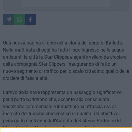
Una nuova pagina si apre nella storia del porto di Barletta.
Nella mattinata di oggi ha fatto il suo ingresso nelle acque
antistanti la città la Star Clipper, elegante veliero da crociera
della compagnia Star Clippers, inaugurando di fatto un
nuovo segmento di traffico per lo scalo cittadino: quello delle
crociere di fascia alta.
L'arrivo della nave rappresenta un passaggio significativo
per il porto barlettano che, accanto alla consolidata
vocazione commerciale e industriale, si affaccia ora al
mercato del turismo crocieristico di qualità. Un obiettivo
perseguito negli anni dall'Autorità di Sistema Portuale del
Mare Adriatico Meridionale attraverso attività di promozione