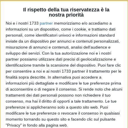
Il rispetto della tua riservatezza è la
nostra priorità
Noi e i nostri 1733
partner
memorizziamo e/o accediamo a
informazioni su un dispositivo, come i cookie, e trattiamo dati
personali, come identificatori univoci e informazioni standard
«Ci risiamo. Ormai a Palazzo di Città sembra diventata una
inviate da un dispositivo per annunci e contenuti personalizzati,
consuetudine risolvere ogni crisi politica accontentando
misurazione di annunci e contenuti, analisi dell'audience e
l'insoddisfatto di turno o nominando un nuovo assessore,
sviluppo dei servizi.
Con la tua autorizzazione noi e i nostri
partner possiamo utilizzare dati precisi di geolocalizzazione e
nella speranza che, quasi per magia, compaiano anche i
identificazione tramite la scansione del dispositivo. Puoi fare clic
numeri necessari per tenere in piedi la maggioranza». Così il
per consentire a noi e ai nostri 1733 partner il trattamento per le
consigliere comunale Massimo Mazzarisi.
finalità sopra descritte. In alternativa puoi accedere a
informazioni più dettagliate e modificare le tue preferenze prima
«L'ultima seduta del Consiglio Comunale, però, ha raccontato
di acconsentire o di negare il consenso.
Si rende noto che alcuni
una verità ben diversa: non basta cambiare una poltrona per
trattamenti dei dati personali possono non richiedere il tuo
nascondere una maggioranza che continua a non reggersi in
consenso, ma hai il diritto di opporti a tale trattamento. Le tue
preferenze si applicheranno solo a questo sito web. Puoi
piedi. Neppure con il ritorno della "neo assessora" — che poi
modificare le tue preferenze o revocare il consenso in qualsiasi
tanto neo non è — si è riusciti a garantire il numero legale.
momento tornando su questo sito e facendo clic sul pulsante
Questo è il vero dato politico. Tutto il resto è propaganda.
"Privacy" in fondo alla pagina web.