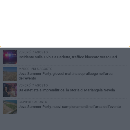
PIÙ LETTI QUESTA SETTIMANA
MERCOLEDÌ 5 AGOSTO
Barletta piange Gioacchino Dagnello: 64enne barlettano investito
all'alba a Trani
GIOVEDÌ 6 AGOSTO
Il ricordo di "Cecco", il benzinaio col sorriso: «Contava i giorni che
lo separavano dalla pensione»
VENERDÌ 7 AGOSTO
Incidente sulla 16 bis a Barletta, traffico bloccato verso Bari
MERCOLEDÌ 5 AGOSTO
Jova Summer Party, giovedì mattina sopralluogo nell'area
dell'evento
VENERDÌ 7 AGOSTO
Da estetista a imprenditrice: la storia di Mariangela Nevola
GIOVEDÌ 6 AGOSTO
Jova Summer Party, nuovi campionamenti nell'area dell'evento