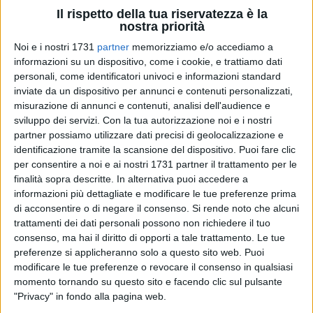
Il rispetto della tua riservatezza è la
nostra priorità
Noi e i nostri 1731
partner
memorizziamo e/o accediamo a
informazioni su un dispositivo, come i cookie, e trattiamo dati
A cura di
personali, come identificatori univoci e informazioni standard
ANTONIO GARGANO
inviate da un dispositivo per annunci e contenuti personalizzati,
misurazione di annunci e contenuti, analisi dell'audience e
sviluppo dei servizi.
Con la tua autorizzazione noi e i nostri
Lo stadio Cosimo Puttilli di Barletta si presta alle iniziative
partner possiamo utilizzare dati precisi di geolocalizzazione e
benefiche per la ricerca. Presentato a Palazzo San Domenico
identificazione tramite la scansione del dispositivo. Puoi fare clic
per consentire a noi e ai nostri 1731 partner il trattamento per le
"Il Cuore per la Ricerca", il match di calcio che vedrà opposte
finalità sopra descritte. In alternativa puoi accedere a
la selezione delle Vecchie Glorie del Barletta Calcio e la
informazioni più dettagliate e modificare le tue preferenze prima
Nazionale Italiana Attori. Venerdì 19 giugno alle 18:30,
di acconsentire o di negare il consenso.
Si rende noto che alcuni
l'associazione "Il Dono di Luca" celebrerà l'evento di
trattamenti dei dati personali possono non richiedere il tuo
beneficenza alla presenza del pubblico sugli spalti di via
consenso, ma hai il diritto di opporti a tale trattamento. Le tue
Vittorio Veneto.
preferenze si applicheranno solo a questo sito web. Puoi
modificare le tue preferenze o revocare il consenso in qualsiasi
momento tornando su questo sito e facendo clic sul pulsante
«Proseguiamo la nostra attività per dare un supporto
"Privacy" in fondo alla pagina web.
concreto alla ricerca e sensibilizzare l'intero territorio - spiega