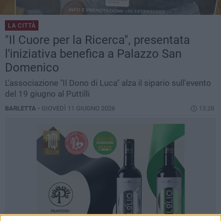
LA CITTÀ
"Il Cuore per la Ricerca", presentata
l'iniziativa benefica a Palazzo San
Domenico
L'associazione "Il Dono di Luca" alza il sipario sull'evento
del 19 giugno al Puttilli
BARLETTA -
GIOVEDÌ 11 GIUGNO 2026
13.28