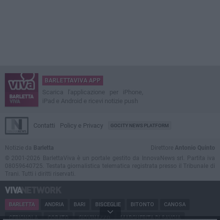
BARLETTAVIVA APP
Scarica l'applicazione per iPhone,
iPad e Android e ricevi notizie push
Contatti
Policy e Privacy
GOCITY NEWS PLATFORM
Notizie da
Barletta
Direttore
Antonio Quinto
© 2001-2026 BarlettaViva è un portale gestito da InnovaNews srl. Partita iva
08059640725. Testata giornalistica telematica registrata presso il Tribunale di
Trani. Tutti i diritti riservati.
BARLETTA
ANDRIA
BARI
BISCEGLIE
BITONTO
CANOSA
CERIGNOLA
CORATO
GIOVINAZZO
MARGHERITA DI SAVOIA