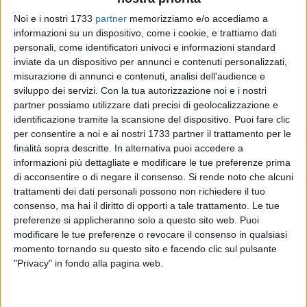
Noi e i nostri 1733
partner
memorizziamo e/o accediamo a
informazioni su un dispositivo, come i cookie, e trattiamo dati
personali, come identificatori univoci e informazioni standard
inviate da un dispositivo per annunci e contenuti personalizzati,
misurazione di annunci e contenuti, analisi dell'audience e
sviluppo dei servizi.
Con la tua autorizzazione noi e i nostri
L'epilogo del "Maggio dei libri" 2026 promosso dalla
partner possiamo utilizzare dati precisi di geolocalizzazione e
Biblioteca "Loffredo" di Barletta è fissato alle ore 18 di
identificazione tramite la scansione del dispositivo. Puoi fare clic
venerdì 29 nella ex Cantina sperimentale (Palazzina Reichlin,
per consentire a noi e ai nostri 1733 partner il trattamento per le
viale Marconi) dove Alessandra Colucci, in un dialogo a più
finalità sopra descritte. In alternativa puoi accedere a
voci con Chiara Fiorella e Viviana Minervini presenterà il suo
informazioni più dettagliate e modificare le tue preferenze prima
recente "Con il cuore pieno", edito da Gelsorosso. L'incontro
di acconsentire o di negare il consenso.
Si rende noto che alcuni
trattamenti dei dati personali possono non richiedere il tuo
pubblico, realizzato in collaborazione con Euro & Promos,
consenso, ma hai il diritto di opporti a tale trattamento. Le tue
sarà coronato da una degustazione di vini.
preferenze si applicheranno solo a questo sito web. Puoi
modificare le tue preferenze o revocare il consenso in qualsiasi
"Questo romanzo ambientato a Bari – sottolinea l'autrice – è
momento tornando su questo sito e facendo clic sul pulsante
il terzo e per ora conclusivo volume della serie dedicata alla
"Privacy" in fondo alla pagina web.
dottoressa Francesca R. Pepe, giovane nutrizionista in
carriera alle prese con il calcolo delle calorie e con il peso dei