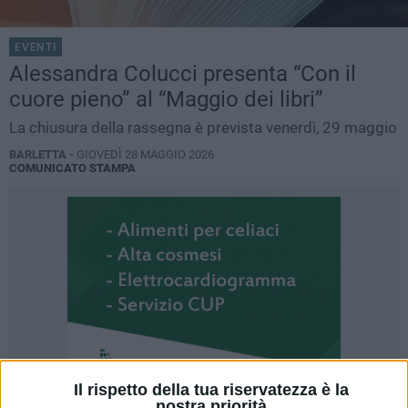
EVENTI
Alessandra Colucci presenta “Con il
cuore pieno” al “Maggio dei libri”
La chiusura della rassegna è prevista venerdì, 29 maggio
BARLETTA -
GIOVEDÌ 28 MAGGIO 2026
COMUNICATO STAMPA
Il rispetto della tua riservatezza è la
nostra priorità