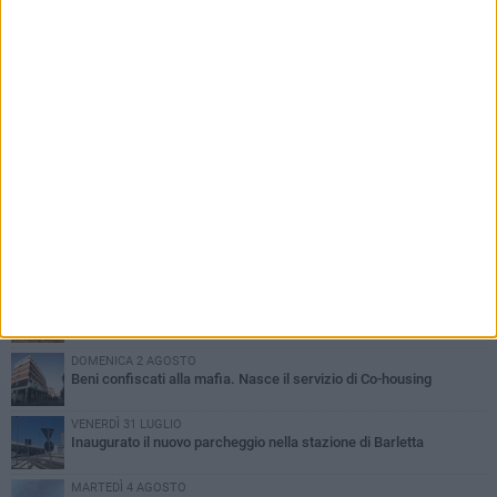
PIÙ LETTI QUESTA SETTIMANA
MERCOLEDÌ 5 AGOSTO
Barletta piange Gioacchino Dagnello: 64enne barlettano investito
all'alba a Trani
GIOVEDÌ 6 AGOSTO
Il ricordo di "Cecco", il benzinaio col sorriso: «Contava i giorni che
lo separavano dalla pensione»
MERCOLEDÌ 5 AGOSTO
Jova Summer Party, giovedì mattina sopralluogo nell'area
dell'evento
DOMENICA 2 AGOSTO
Beni confiscati alla mafia. Nasce il servizio di Co-housing
VENERDÌ 31 LUGLIO
Inaugurato il nuovo parcheggio nella stazione di Barletta
MARTEDÌ 4 AGOSTO